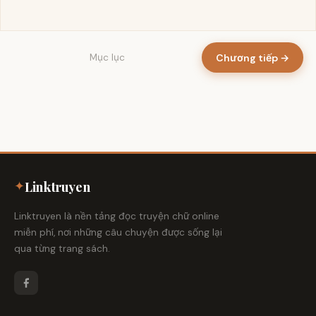
Chương tiếp →
Mục lục
✦
Linktruyen
Linktruyen là nền tảng đọc truyện chữ online
miễn phí, nơi những câu chuyện được sống lại
qua từng trang sách.