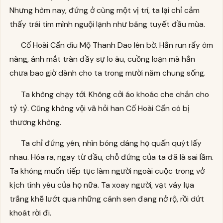
Nhưng hôm nay, đứng ở cùng một vị trí, ta lại chỉ cảm
thấy trái tim mình nguội lạnh như băng tuyết đầu mùa.
Cố Hoài Cẩn dìu Mộ Thanh Dao lên bờ. Hắn run rẩy ôm
nàng, ánh mắt tràn đầy sự lo âu, cuồng loạn mà hắn
chưa bao giờ dành cho ta trong mười năm chung sống.
Ta không chạy tới. Không cởi áo khoác che chắn cho
tỷ tỷ. Cũng không vội vã hỏi han Cố Hoài Cẩn có bị
thương không.
Ta chỉ đứng yên, nhìn bóng dáng họ quấn quýt lấy
nhau. Hóa ra, ngay từ đầu, chỗ đứng của ta đã là sai lầm.
Ta không muốn tiếp tục làm người ngoài cuộc trong vở
kịch tình yêu của họ nữa. Ta xoay người, vạt váy lụa
trắng khẽ lướt qua những cánh sen đang nở rộ, rồi dứt
khoát rời đi.