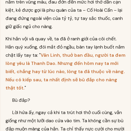
nằm trên vũng máu, đau đớn đến mức hơi thở dần cạn
kiệt, kẻ được gọi là phu quân của ta – Cố Hoài Cẩn – lại
đang đứng ngoài viện của tỷ tỷ, tự tay sắc thuốc, canh
giữ giấc ngủ cho nàng.
Khi hắn vội vã quay về, ta đã ở ranh giới của cõi chết.
Hắn quỳ xuống, đôi mắt đỏ ngầu, bàn tay lạnh buốt nắm
chặt lấy tay ta: "
Vãn Linh, thuở ban đầu, người ta đem
lòng yêu là Thanh Dao. Nhưng đến hôm nay ta mới
biết, chẳng hay từ lúc nào, lòng ta đã thuộc về nàng.
Nếu có kiếp sau, ta nhất định sẽ bù đắp cho nàng
thật tốt.
"
Bù đắp?
Lời hứa ấy, ngay cả khi ta trút hơi thở cuối cùng, vẫn
giống như một lưỡi dao cứa vào tim. Ta không cần sự bù
đắp muộn màng của hắn. Ta chỉ thấy nực cười cho mười