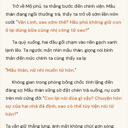
Trở về Mộ phủ, ta thẳng bước đến chính viện. Mẫu
thân đang ngồi thưởng trà, thấy ta trở về sớm liền mỉm
cười: "
Vãn Linh, sao sớm thế? Hầu phủ không giữ con
ở lại dùng bữa cùng nhị công tử sao?
"
Ta quỳ xuống, hai đầu gối chạm vào nền gạch xanh
lạnh lẽo. Ta ngước mắt nhìn mẫu thân, giọng nói bình
thản đến mức chính ta cũng thấy xa lạ:
"
Mẫu thân, nữ nhi muốn từ hôn.
"
Không gian trong phòng bỗng chốc tĩnh lặng đến
đáng sợ. Mẫu thân sững sờ đặt chén trà xuống, nụ cười
trên môi cứng đờ: "
Con lại nói đùa gì vậy? Chuyện hôn
sự của hai nhà đã định, sao có thể tùy tiện nói từ
hôn?
"
Ta vẫn giữ thẳng lưng, ánh mắt không chút gợn sóng: