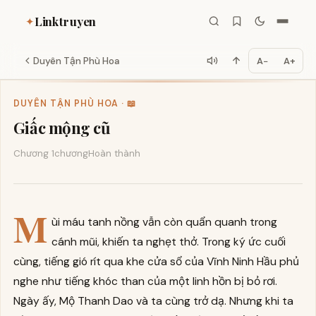
Linktruyen
✦
Duyên Tận Phù Hoa
A−
A+
DUYÊN TẬN PHÙ HOA · 📖
Giấc mộng cũ
Chương 1
chương
Hoàn thành
M
ùi máu tanh nồng vẫn còn quẩn quanh trong
cánh mũi, khiến ta nghẹt thở. Trong ký ức cuối
cùng, tiếng gió rít qua khe cửa sổ của Vĩnh Ninh Hầu phủ
nghe như tiếng khóc than của một linh hồn bị bỏ rơi.
Ngày ấy, Mộ Thanh Dao và ta cùng trở dạ. Nhưng khi ta