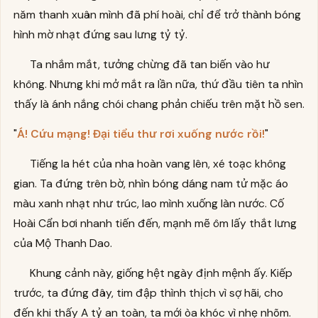
năm thanh xuân mình đã phí hoài, chỉ để trở thành bóng
hình mờ nhạt đứng sau lưng tỷ tỷ.
Ta nhắm mắt, tưởng chừng đã tan biến vào hư
không. Nhưng khi mở mắt ra lần nữa, thứ đầu tiên ta nhìn
thấy là ánh nắng chói chang phản chiếu trên mặt hồ sen.
"
Á! Cứu mạng! Đại tiểu thư rơi xuống nước rồi!
"
Tiếng la hét của nha hoàn vang lên, xé toạc không
gian. Ta đứng trên bờ, nhìn bóng dáng nam tử mặc áo
màu xanh nhạt như trúc, lao mình xuống làn nước. Cố
Hoài Cẩn bơi nhanh tiến đến, mạnh mẽ ôm lấy thắt lưng
của Mộ Thanh Dao.
Khung cảnh này, giống hệt ngày định mệnh ấy. Kiếp
trước, ta đứng đây, tim đập thình thịch vì sợ hãi, cho
đến khi thấy A tỷ an toàn, ta mới òa khóc vì nhẹ nhõm.