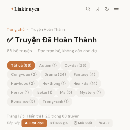
Linktruyen
✦
Trang chủ
›
Truyện Hoàn Thành
✅ Truyện Đã Hoàn Thành
88 bộ truyện — Đọc trọn bộ, không cần chờ đợi
Tất cả (88)
Action (1)
Co-dai (26)
Cung-dau (2)
Drama (24)
Fantasy (4)
Hai-huoc (2)
He-thong (1)
Hien-dai (14)
Horror (1)
Isekai (1)
Ma (5)
Mystery (1)
Romance (5)
Trong-sinh (1)
Mystery
Fantasy
Trang 1 / 5 · Hiển thị 1–20 trong 88 truyện
Fantasy
Horror
Romance
Thám Tử 3 Giờ Sáng
Bóng Tối Và Ánh Sáng
Romance
Romance
Sắp xếp:
🔥 Lượt đọc
⭐ Đánh giá
🕒 Mới nhất
🔤 A-Z
He-thong
Ngàn Năm Chờ Đợi
Làng Không Tên
Sáu Năm Thanh Xuân
Fantasy
4 chương
⭐ 4.9
👁 31,477
4 chương
⭐ 4.9
👁 29,155
Vương Phi Giả Mạo
Tiểu Thư Và Tên Trộm
Tôi và bạn thân cùng
Fantasy
5 chương
⭐ 4.8
👁 25,875
4 chương
⭐ 4.8
👁 24,719
Romance