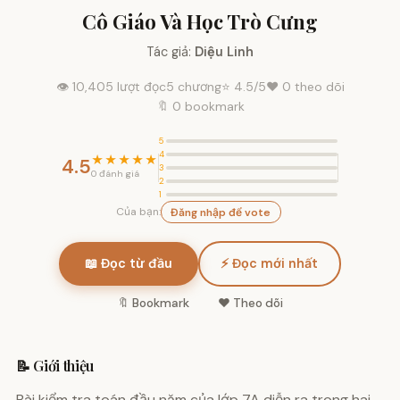
Cô Giáo Và Học Trò Cưng
Tác giả:
Diệu Linh
👁 10,405 lượt đọc
5 chương
⭐
4.5
/5
❤️
0
theo dõi
🔖 0 bookmark
5
4
★★★★★
4.5
3
0 đánh giá
2
1
Của bạn:
Đăng nhập để vote
📖 Đọc từ đầu
⚡ Đọc mới nhất
🔖 Bookmark
❤️ Theo dõi
📝 Giới thiệu
Bài kiểm tra toán đầu năm của lớp 7A diễn ra trong hai