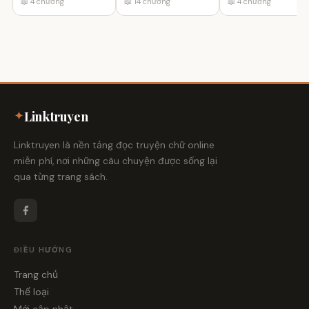
📖 4 chương
📖 14 chương
📖 4 chương
✦
Linktruyen
Linktruyen là nền tảng đọc truyện chữ online
miễn phí, nơi những câu chuyện được sống lại
qua từng trang sách.
ĐIỀU HƯỚNG
Trang chủ
Thể loại