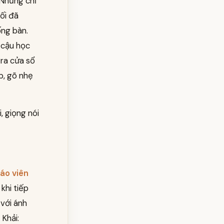
 Nhưng chỉ
ối đã
ống bàn.
 cậu học
 ra cửa sổ
p, gõ nhẹ
, giọng nói
iáo viên
khi tiếp
 với ánh
Khải: