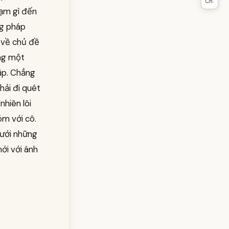
Ch.
hạm gì đến
ng pháp
 về chủ đề
ang một
lập. Chẳng
phải đi quét
nhiên lôi
óm với cô.
dưới những
ới với ánh