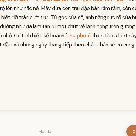
 rộ lên như nắc nẻ. Mấy đứa con trai đập bàn rầm rầm, còn c
hỉ biết đỡ trán cười trừ. Từ góc cửa sổ, ánh nắng rực rỡ của b
 dường như đã làm tan đi một chút vẻ lạnh băng trên gươn
ò nhỏ. Cố Linh biết, kế hoạch "
thu phục
" thiên tài cá biệt n
t đầu, và những ngày tháng tiếp theo chắc chắn sẽ vô cùng
· · ·
C
Mục lục