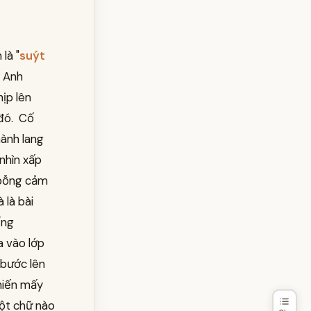
là "
suýt
g Anh
hịp lên
 đó. Cố
hành lang
 nhìn xấp
 bỗng cảm
 là bài
ếng
a vào lớp
 bước lên
hiến mấy
một chữ nào