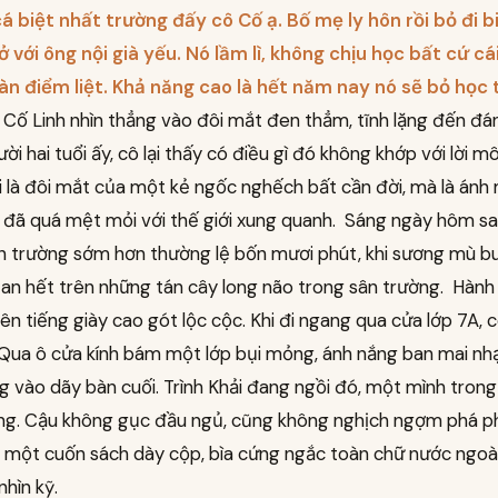
á biệt nhất trường đấy cô Cố ạ. Bố mẹ ly hôn rồi bỏ đi bi
 với ông nội già yếu. Nó lầm lì, không chịu học bất cứ cái
àn điểm liệt. Khả năng cao là hết năm nay nó sẽ bỏ học t
Cố Linh nhìn thẳng vào đôi mắt đen thẳm, tĩnh lặng đến đá
i hai tuổi ấy, cô lại thấy có điều gì đó không khớp với lời mô
 là đôi mắt của một kẻ ngốc nghếch bất cần đời, mà là ánh
đã quá mệt mỏi với thế giới xung quanh. Sáng ngày hôm sa
ến trường sớm hơn thường lệ bốn mươi phút, khi sương mù b
an hết trên những tán cây long não trong sân trường. Hành
lên tiếng giày cao gót lộc cộc. Khi đi ngang qua cửa lớp 7A,
 Qua ô cửa kính bám một lớp bụi mỏng, ánh nắng ban mai nh
g vào dãy bàn cuối. Trình Khải đang ngồi đó, một mình tron
ắng. Cậu không gục đầu ngủ, cũng không nghịch ngợm phá p
 một cuốn sách dày cộp, bìa cứng ngắc toàn chữ nước ngoài
hìn kỹ.