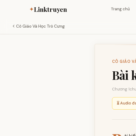
Linktruyen
✦
Trang chủ
Cô Giáo Và Học Trò Cưng
CÔ GIÁO V
Bài 
Chương 1
ch
⏳ Audio đa