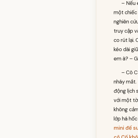
– Nếu e
một chiếc 
nghiên cứu
truy cập v
co rút lại.
kéo dài giữ
em à? – Gi
– Cô Cố
nháy mắt. 
động lịch 
với một tờ
không cảm
lớp há hố
mini để s
cô Cố khô