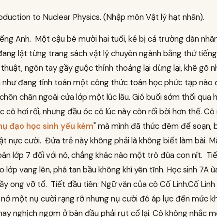
oduction to Nuclear Physics. (Nhập môn Vật lý hạt nhân).
ếng Anh. Một cậu bé mười hai tuổi, kẻ bị cả trường dán nhãn 
 đang lật từng trang sách vật lý chuyên ngành bằng thứ tiến
thuật, ngón tay gầy guộc thỉnh thoảng lại dừng lại, khẽ gõ n
h như đang tính toán một công thức toán học phức tạp nào
chôn chân ngoài cửa lớp một lúc lâu. Gió buổi sớm thổi qua 
c cô hơi rối, nhưng đầu óc cô lúc này còn rối bời hơn thế. Cô
hụ đạo học sinh yếu kém
" mà mình đã thức đêm để soạn,
ật nực cười. Đứa trẻ này không phải là không biết làm bài. Mà
oán lớp 7 đối với nó, chẳng khác nào một trò đùa con nít. Ti
 lớp vang lên, phá tan bầu không khí yên tĩnh. Học sinh 7A ù
y ong vỡ tổ. Tiết đầu tiên: Ngữ văn của cô Cố Linh.Cố Linh
 nở một nụ cười rạng rỡ nhưng nụ cười đó áp lực đến mức k
ay nghịch ngợm ở bàn đầu phải rụt cổ lại. Cô không nhắc 