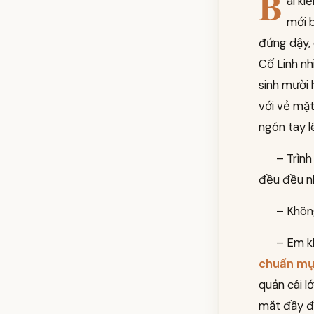
B
ài ki
mới 
đứng dậy, 
Cố Linh nh
sinh mười 
với vẻ mặ
ngón tay l
– Trình
đều đều n
– Khôn
– Em kh
chuẩn m
quản cái l
mắt đầy đồ