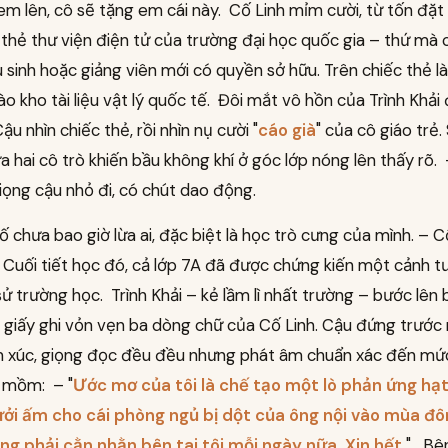
m lên, cô sẽ tặng em cái này. Cố Linh mỉm cười, từ tốn đặt
thẻ thư viện điện tử của trường đại học quốc gia – thứ mà 
 sinh hoặc giảng viên mới có quyền sở hữu. Trên chiếc thẻ l
ào kho tài liệu vật lý quốc tế. Đôi mắt vô hồn của Trình Khải
 Cậu nhìn chiếc thẻ, rồi nhìn nụ cười "
cáo già
" của cô giáo trẻ.
a hai cô trò khiến bầu không khí ở góc lớp nóng lên thấy rõ. –
ọng cậu nhỏ đi, có chút dao động.
 chưa bao giờ lừa ai, đặc biệt là học trò cưng của mình. – C
Cuối tiết học đó, cả lớp 7A đã được chứng kiến một cảnh 
sử trường học. Trình Khải – kẻ lầm lì nhất trường – bước lên
 giấy ghi vỏn vẹn ba dòng chữ của Cố Linh. Cậu đứng trước
 xúc, giọng đọc đều đều nhưng phát âm chuẩn xác đến mứ
c mồm: – "
Ước mơ của tôi là chế tạo một lò phản ứng hạ
ưởi ấm cho cái phòng ngủ bị dột của ông nội vào mùa đô
ng phải cằn nhằn bên tai tôi mỗi ngày nữa. Xin hết.
" Bên