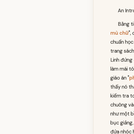
An Intr
Bằng ti
mù chữ
",
chuẩn học 
trang sác
Linh đứng 
làm mái tó
giáo án "
p
thấy nó th
kiểm tra t
chuông vào
như một bầ
bục giảng,
đứa nhóc h