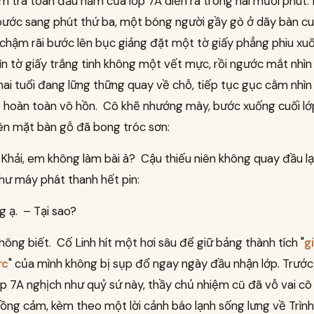
ểm tra toán đầu năm của lớp 7A diễn ra trong hai mươi phút.
bước sang phút thứ ba, một bóng người gầy gò ở dãy bàn cu
chậm rãi bước lên bục giảng đặt một tờ giấy phẳng phiu xu
ìn tờ giấy trắng tinh không một vết mực, rồi ngước mắt nhìn
hai tuổi đang lững thững quay về chỗ, tiếp tục gục cằm nhìn
t hoàn toàn vô hồn. Cô khẽ nhướng mày, bước xuống cuối lớ
ên mặt bàn gỗ đã bong tróc sơn:
 Khải, em không làm bài à? Cậu thiếu niên không quay đầu lại
hư máy phát thanh hết pin:
g ạ. – Tại sao?
ông biết. Cố Linh hít một hơi sâu để giữ bảng thành tích "
g
ực
" của mình không bị sụp đổ ngay ngày đầu nhận lớp. Trước 
ớp 7A nghịch như quỷ sứ này, thầy chủ nhiệm cũ đã vỗ vai cô
ng cảm, kèm theo một lời cảnh báo lạnh sống lưng về Trình 