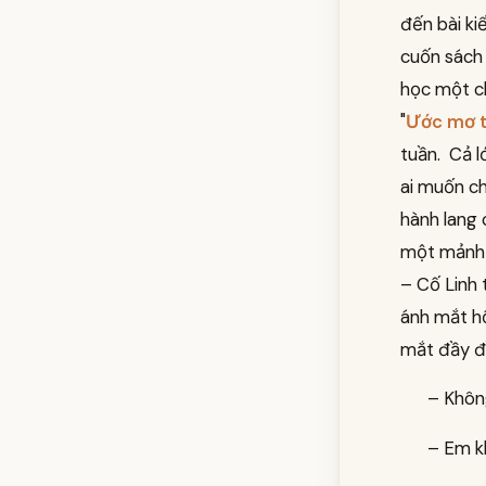
đến bài ki
cuốn sách 
học một ch
"
Ước mơ t
tuần. Cả l
ai muốn c
hành lang 
một mảnh g
– Cố Linh 
ánh mắt hố
mắt đầy đ
– Không
– Em k