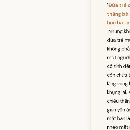
"
Đứa trẻ c
thằng bé ở
học bạ to
Nhưng khi 
đứa trẻ mườ
không phải
một người 
cố tình đ
còn chưa t
lặng vang 
khựng lại.
chiếu thẳn
gian yên 
mặt bàn là
nheo mắt n