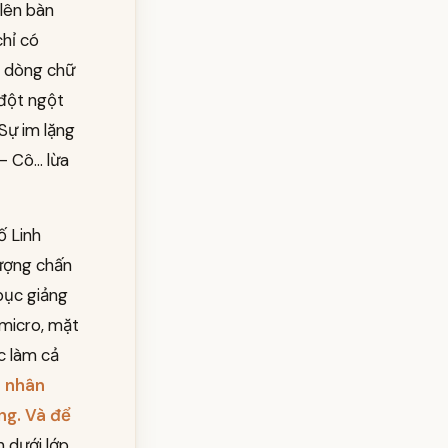
 lên bàn
chỉ có
à dòng chữ
 đột ngột
 Sự im lặng
 Cô... lừa
ố Linh
tượng chấn
 bục giảng
 micro, mặt
c làm cả
t nhân
ng. Và để
 dưới lớp,