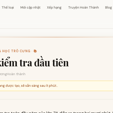
Thể loại
Mới cập nhật
Xếp hạng
Truyện Hoàn Thành
Blog
À HỌC TRÒ CƯNG · 📚
kiểm tra đầu tiên
ương
Hoàn thành
ng được tạo, sẽ sẵn sàng sau ít phút...