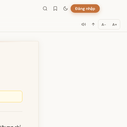
Đăng nhập
A−
A+