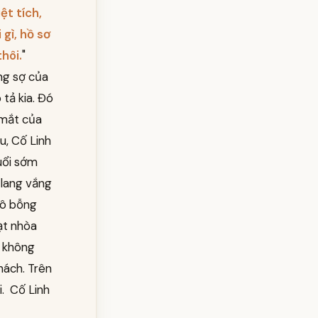
ệt tích,
 gì, hồ sơ
hôi.
"
ng sợ của
 tả kia. Đó
 mắt của
u, Cố Linh
uổi sớm
 lang vắng
 cô bỗng
ạt nhòa
g không
hách. Trên
. Cố Linh