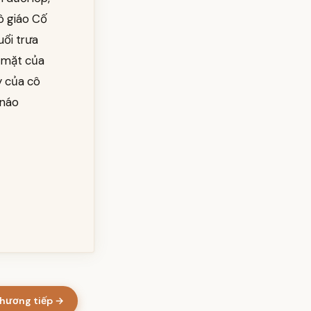
ô giáo Cố
uổi trưa
g mặt của
ày của cô
 náo
hương tiếp →