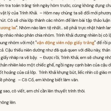
ểm tra toán trắng tinh ngày hôm trước, cũng không đụng c
vật lý của Trình Khải. – Hôm nay chúng ta sẽ đổi mới phươ
út. Cô sẽ chia lớp thành các nhóm để làm bài tập thảo luận
ương lai
". Nhóm nào làm tệ nhất... sẽ phải trực nhật hành l
ớp nháo nhào phân chia nhóm. Trình Khải đương nhiên bị cô 
hung nhóm với một "
vận động viên nộp giấy trắng
" để rồi 
cả. Cậu thiếu niên dường như đã quá quen với điều này, thản 
iấy nháp ra vẽ bậy. – Được rồi, Trình Khải, em sẽ chung nh
thản nhiên kéo một chiếc ghế, ngồi ngay cạnh bàn của cậu 
t hoảng của cả lớp. Trình Khải khựng bút, liếc nhìn cô giáo m
ề phòng. – Cô Cố, em không biết làm văn.
 sao, cô viết, em chỉ cần lên thuyết trình thôi.
hông lên.