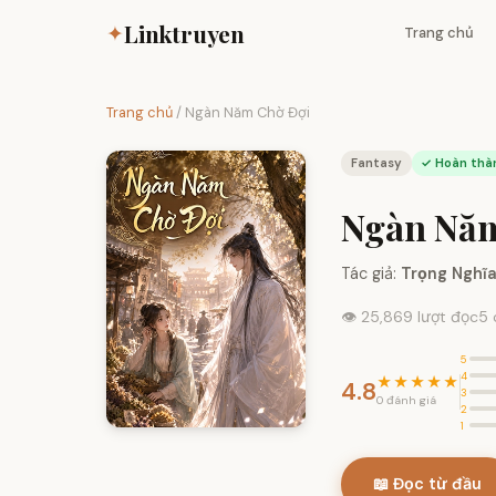
Linktruyen
✦
Trang chủ
Trang chủ
/
Ngàn Năm Chờ Đợi
Fantasy
✓ Hoàn thà
Ngàn Năm
Tác giả:
Trọng Nghĩ
👁 25,869 lượt đọc
5 
5
4
★★★★★
4.8
3
0 đánh giá
2
1
📖 Đọc từ đầu