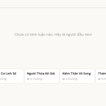
Chưa có bình luận nào. Hãy là người đầu tiên!
ơ Linh Số
Người Thừa Kế Giả
Kiếm Thần Vô Song
ơng
📖 6 chương
📖 4 chương
📖 4 chư