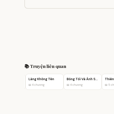
📚 Truyện liên quan
Thám Tử 3 Giờ Sáng
Làng Không Tên
Bóng Tối Và Ánh Sáng
Thiên C
ơng
📖 4 chương
📖 4 chương
📖 5 chư