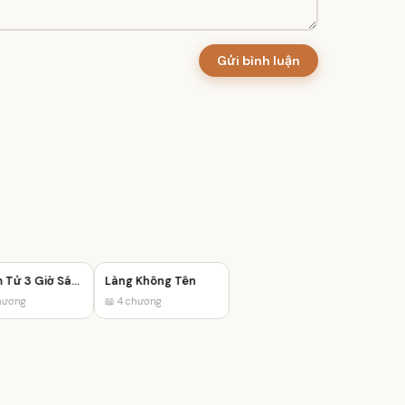
Gửi bình luận
Thám Tử 3 Giờ Sáng
Làng Không Tên
ơng
📖 4 chương