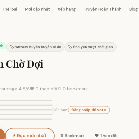
Thể loại
Mới cập nhật
Xếp hạng
Truyện Hoàn Thành
Blog
nh
🏷️ fantasy huyền huyễn bí ẩn
🏷️ tình yêu vượt thời gian
 Chờ Đợi
a
chương
⭐
4.8
/5
❤️
0
theo dõi
🔖 0 bookmark
Của bạn:
Đăng nhập để vote
⚡ Đọc mới nhất
🔖 Bookmark
❤️ Theo dõi