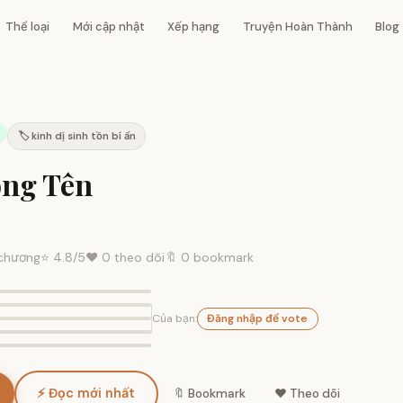
Thể loại
Mới cập nhật
Xếp hạng
Truyện Hoàn Thành
Blog
🏷️ kinh dị sinh tồn bí ẩn
ng Tên
chương
⭐
4.8
/5
❤️
0
theo dõi
🔖 0 bookmark
Của bạn:
Đăng nhập để vote
⚡ Đọc mới nhất
🔖 Bookmark
❤️ Theo dõi