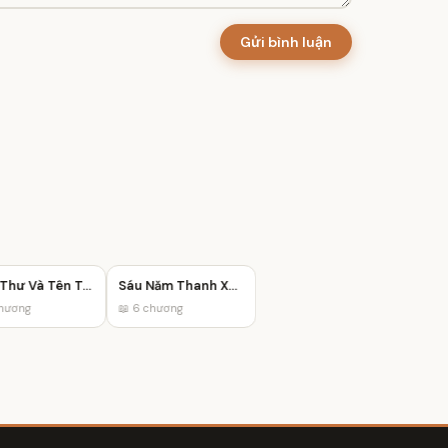
Gửi bình luận
Tiểu Thư Và Tên Trộm
Sáu Năm Thanh Xuân Hóa Tro Tàn
ương
📖 6 chương