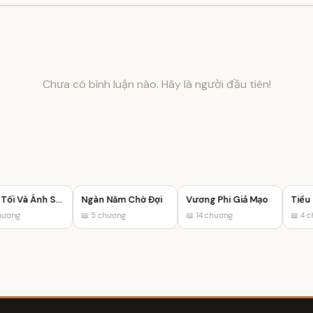
Chưa có bình luận nào. Hãy là người đầu tiên!
Bóng Tối Và Ánh Sáng
Ngàn Năm Chờ Đợi
Vương Phi Giả Mạo
ương
📖 5 chương
📖 14 chương
📖 4 ch