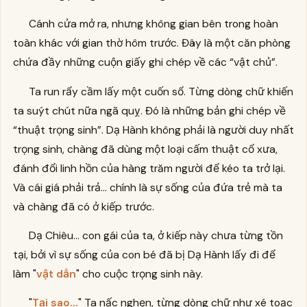
Cánh cửa mở ra, nhưng không gian bên trong hoàn
toàn khác với gian thờ hôm trước. Đây là một căn phòng
chứa đầy những cuộn giấy ghi chép về các “vật chủ”.
Ta run rẩy cầm lấy một cuốn sổ. Từng dòng chữ khiến
ta suýt chút nữa ngã quỵ. Đó là những bản ghi chép về
“thuật trọng sinh”. Dạ Hành không phải là người duy nhất
trọng sinh, chàng đã dùng một loại cấm thuật cổ xưa,
đánh đổi linh hồn của hàng trăm người để kéo ta trở lại.
Và cái giá phải trả... chính là sự sống của đứa trẻ mà ta
và chàng đã có ở kiếp trước.
Dạ Chiêu... con gái của ta, ở kiếp này chưa từng tồn
tại, bởi vì sự sống của con bé đã bị Dạ Hành lấy đi để
làm "
vật dẫn
" cho cuộc trọng sinh này.
"
Tại sao...
" Ta nấc nghẹn, từng dòng chữ như xé toạc