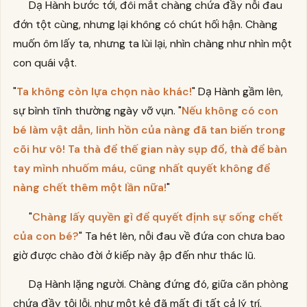
Dạ Hành bước tới, đôi mắt chàng chứa đầy nỗi đau
đớn tột cùng, nhưng lại không có chút hối hận. Chàng
muốn ôm lấy ta, nhưng ta lùi lại, nhìn chàng như nhìn một
con quái vật.
"
Ta không còn lựa chọn nào khác!
" Dạ Hành gầm lên,
sự bình tĩnh thường ngày vỡ vụn. "
Nếu không có con
bé làm vật dẫn, linh hồn của nàng đã tan biến trong
cõi hư vô! Ta thà để thế gian này sụp đổ, thà để bàn
tay mình nhuốm máu, cũng nhất quyết không để
nàng chết thêm một lần nữa!
"
"
Chàng lấy quyền gì để quyết định sự sống chết
của con bé?
" Ta hét lên, nỗi đau về đứa con chưa bao
giờ được chào đời ở kiếp này ập đến như thác lũ.
Dạ Hành lặng người. Chàng đứng đó, giữa căn phòng
chứa đầy tội lỗi, như một kẻ đã mất đi tất cả lý trí.