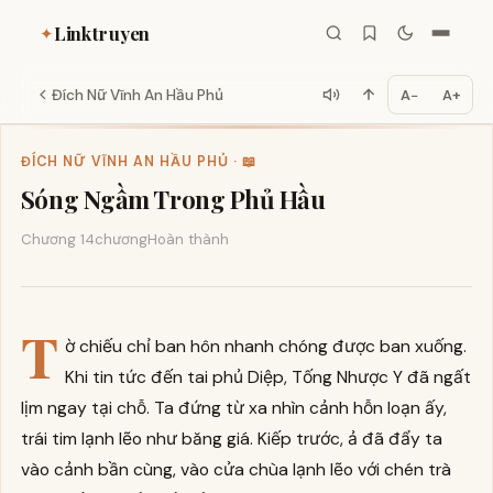
Linktruyen
✦
Đích Nữ Vĩnh An Hầu Phủ
A−
A+
ĐÍCH NỮ VĨNH AN HẦU PHỦ · 📖
Sóng Ngầm Trong Phủ Hầu
Chương 14
chương
Hoàn thành
T
ờ chiếu chỉ ban hôn nhanh chóng được ban xuống.
Khi tin tức đến tai phủ Diệp, Tống Nhược Y đã ngất
lịm ngay tại chỗ. Ta đứng từ xa nhìn cảnh hỗn loạn ấy,
trái tim lạnh lẽo như băng giá. Kiếp trước, ả đã đẩy ta
vào cảnh bần cùng, vào cửa chùa lạnh lẽo với chén trà