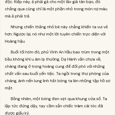
độc. Kiếp này, ả phải gả cho một lão già tàn bạo, đó
chẳng qua cũng chỉ là một phần nhỏ trong món nợ máu
mà ả phải trả.
Nhưng chiến thắng nhỏ bé này chẳng khiến ta vui vẻ
hơn. Ngược lại, nó như một lời tuyên chiến trực diện với
Hoàng hậu.
Buổi tối hôm đó, phủ Vĩnh An Hầu bao trùm trong một
bầu không khí u ám lạ thường. Dạ Hành vẫn chưa về,
chàng đang ở trong hoàng cung để đối phó với những
chất vấn sau buổi yến tiệc. Ta ngồi trong thư phòng của
chàng, ánh nến lung linh hắt bóng ta lên những tập hồ sơ
mật.
Bỗng nhiên, một bóng đen xẹt qua khung cửa sổ. Ta
lập tức đứng dậy, tay cầm sẵn chiếc trâm cài tóc đã
được giấu kỹ.