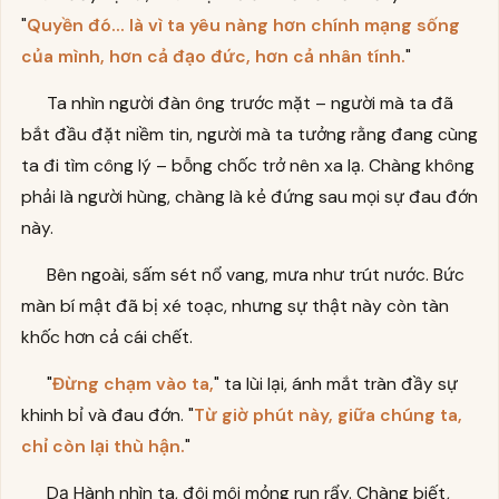
"
Quyền đó... là vì ta yêu nàng hơn chính mạng sống
của mình, hơn cả đạo đức, hơn cả nhân tính.
"
Ta nhìn người đàn ông trước mặt – người mà ta đã
bắt đầu đặt niềm tin, người mà ta tưởng rằng đang cùng
ta đi tìm công lý – bỗng chốc trở nên xa lạ. Chàng không
phải là người hùng, chàng là kẻ đứng sau mọi sự đau đớn
này.
Bên ngoài, sấm sét nổ vang, mưa như trút nước. Bức
màn bí mật đã bị xé toạc, nhưng sự thật này còn tàn
khốc hơn cả cái chết.
"
Đừng chạm vào ta,
" ta lùi lại, ánh mắt tràn đầy sự
khinh bỉ và đau đớn. "
Từ giờ phút này, giữa chúng ta,
chỉ còn lại thù hận.
"
Dạ Hành nhìn ta, đôi môi mỏng run rẩy. Chàng biết,