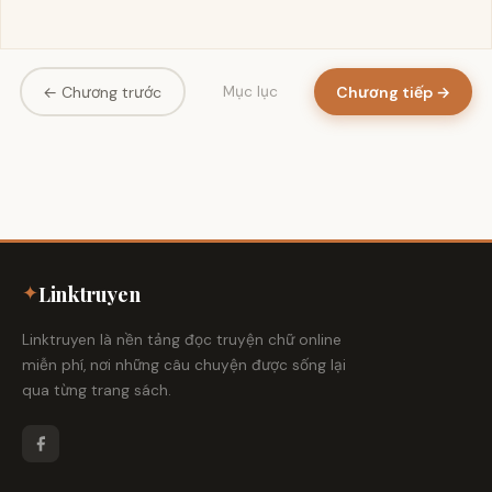
← Chương trước
Chương tiếp →
Mục lục
✦
Linktruyen
Linktruyen là nền tảng đọc truyện chữ online
miễn phí, nơi những câu chuyện được sống lại
qua từng trang sách.