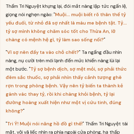
Thẩm Tri Nguyệt khựng lại, đôi mắt nàng lập tức ngấn lệ,
giọng nói nghẹn ngào: "
Muội... muội biết rõ thân thể tỷ
yếu đuối, từ nhỏ đã sợ nhất là máu me bệnh tật. Tỷ...
tỷ sợ mình không chăm sóc tốt cho Thừa An, lỡ
chàng có mệnh hệ gì, tỷ làm sao sống nổi?
"
"
Vì sợ nên đẩy ta vào chỗ chết?
" Ta ngẩng đầu nhìn
nàng, nụ cười trên môi lạnh đến mức khiến nàng lùi lại
một bước. "
Tỷ sợ bệnh dịch, sợ mệt mỏi, sợ phải thức
đêm sắc thuốc, sợ phải nhìn thấy cảnh tượng ghê
rợn trong phòng bệnh. Vậy nên tỷ biến ta thành kẻ
gánh vác thay tỷ, rồi khi chàng khỏi bệnh, tỷ lại
đường hoàng xuất hiện như một vị cứu tinh, đúng
không?
"
"
Tri Ý! Muội nói năng hồ đồ gì thế!
" Thẩm Tri Nguyệt tái
mặt, vội vã liếc nhìn ra phía ngoài cửa phòng, hạ thấp