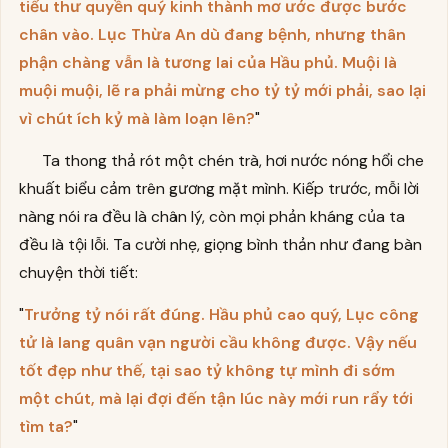
tiểu thư quyền quý kinh thành mơ ước được bước
chân vào. Lục Thừa An dù đang bệnh, nhưng thân
phận chàng vẫn là tương lai của Hầu phủ. Muội là
muội muội, lẽ ra phải mừng cho tỷ tỷ mới phải, sao lại
vì chút ích kỷ mà làm loạn lên?
"
Ta thong thả rót một chén trà, hơi nước nóng hổi che
khuất biểu cảm trên gương mặt mình. Kiếp trước, mỗi lời
nàng nói ra đều là chân lý, còn mọi phản kháng của ta
đều là tội lỗi. Ta cười nhẹ, giọng bình thản như đang bàn
chuyện thời tiết:
"
Trưởng tỷ nói rất đúng. Hầu phủ cao quý, Lục công
tử là lang quân vạn người cầu không được. Vậy nếu
tốt đẹp như thế, tại sao tỷ không tự mình đi sớm
một chút, mà lại đợi đến tận lúc này mới run rẩy tới
tìm ta?
"