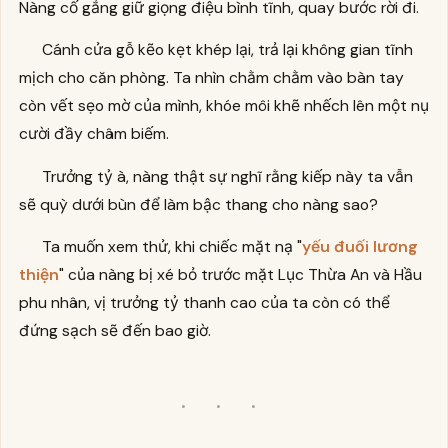
Nàng cố gắng giữ giọng điệu bình tĩnh, quay bước rời đi.
Cánh cửa gỗ kẽo kẹt khép lại, trả lại không gian tĩnh
mịch cho căn phòng. Ta nhìn chằm chằm vào bàn tay
còn vết sẹo mờ của mình, khóe môi khẽ nhếch lên một nụ
cười đầy châm biếm.
Trưởng tỷ à, nàng thật sự nghĩ rằng kiếp này ta vẫn
sẽ quỳ dưới bùn để làm bậc thang cho nàng sao?
Ta muốn xem thử, khi chiếc mặt nạ "
yếu đuối lương
thiện
" của nàng bị xé bỏ trước mặt Lục Thừa An và Hầu
phu nhân, vị trưởng tỷ thanh cao của ta còn có thể
đứng sạch sẽ đến bao giờ.
· · ·