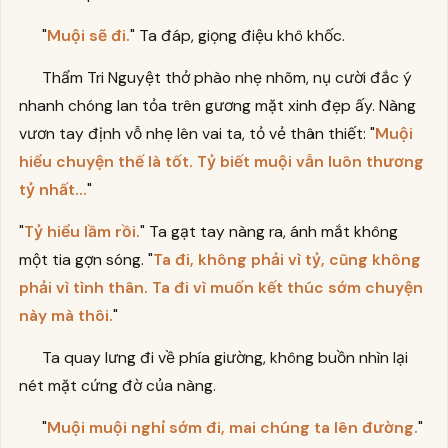
"
Muội sẽ đi.
" Ta đáp, giọng điệu khô khốc.
Thẩm Tri Nguyệt thở phào nhẹ nhõm, nụ cười đắc ý
nhanh chóng lan tỏa trên gương mặt xinh đẹp ấy. Nàng
vươn tay định vỗ nhẹ lên vai ta, tỏ vẻ thân thiết: "
Muội
hiểu chuyện thế là tốt. Tỷ biết muội vẫn luôn thương
tỷ nhất...
"
"
Tỷ hiểu lầm rồi.
" Ta gạt tay nàng ra, ánh mắt không
một tia gợn sóng. "
Ta đi, không phải vì tỷ, cũng không
phải vì tình thân. Ta đi vì muốn kết thúc sớm chuyện
này mà thôi.
"
Ta quay lưng đi về phía giường, không buồn nhìn lại
nét mặt cứng đờ của nàng.
"
Muội muội nghỉ sớm đi, mai chúng ta lên đường.
"