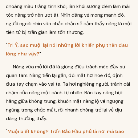
choàng màu trắng tinh khôi, làn khói sương đêm làm mái
tóc nàng trở nên ướt át. Nhìn dáng vẻ mong manh đó,
người ngoài nhìn vào chắc chắn sẽ cảm thấy nàng là một
tiên tử bị trần gian làm tổn thương.
"
Tri Ý, sao muội lại nói những lời khiến phụ thân đau
lòng như vậy?
"
Nàng vừa mở lời đã là giọng điệu trách móc đầy sự
quan tâm. Nàng tiến lại gần, đôi mắt hơi hoe đỏ, định
đưa tay chạm vào vai ta. Ta hơi nghiêng người, tránh cái
chạm của nàng một cách tự nhiên. Bàn tay nàng hụt
hẫng giữa không trung, khuôn mặt nàng lộ vẻ ngượng
ngùng trong chớp mắt, rồi nhanh chóng trở lại vẻ dịu
dàng thường thấy.
"
Muội biết không? Trấn Bắc Hầu phủ là nơi mà bao