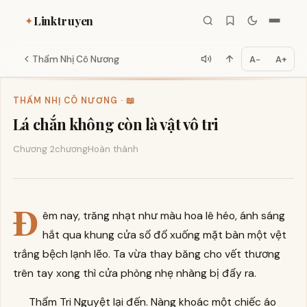
Linktruyen
✦
Thẩm Nhị Cô Nương
A−
A+
THẨM NHỊ CÔ NƯƠNG · 📖
Lá chắn không còn là vật vô tri
Chương 2
chương
Hoàn thành
Đ
êm nay, trăng nhạt như màu hoa lê héo, ánh sáng
hắt qua khung cửa sổ đổ xuống mặt bàn một vệt
trắng bệch lạnh lẽo. Ta vừa thay băng cho vết thương
trên tay xong thì cửa phòng nhẹ nhàng bị đẩy ra.
Thẩm Tri Nguyệt lại đến. Nàng khoác một chiếc áo