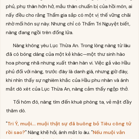
phủ, phụ thân hớn hở, mẫu thân chuẩn bị của hồi môn, ai
nấy đều cho rằng Thẩm gia sắp có một vị thế vững chãi
nhờ mối hôn sự này. Nhưng chỉ có Thẩm Tri Nguyệt biết,
nàng đang ngồi trên đống lửa.
Nàng không yêu Lục Thừa An. Trong lòng nàng từ lâu
đã có bóng dáng của một kẻ khác—một thư sinh hào
hoa phong nhã nhưng xuất thân hàn vi. Việc gả vào Hầu
phủ đối với nàng, trước đây là danh giá, nhưng giờ đây,
khi nhìn thấy sự nghiêm khắc của Hầu phu nhân và ánh
mắt dò xét của Lục Thừa An, nàng cảm thấy ngộp thở.
Tối hôm đó, nàng tìm đến khuê phòng ta, vẻ mặt đầy
thăm dò.
"
Tri Ý, muội... muội thật sự đã buông bỏ Tiêu công tử
rồi sao?
" Nàng khẽ hỏi, ánh mắt lo âu. "
Nếu muội vẫn