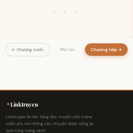
· · ·
← Chương trước
Chương tiếp →
Mục lục
✦
Linktruyen
Linktruyen là nền tảng đọc truyện chữ online
miễn phí, nơi những câu chuyện được sống lại
qua từng trang sách.