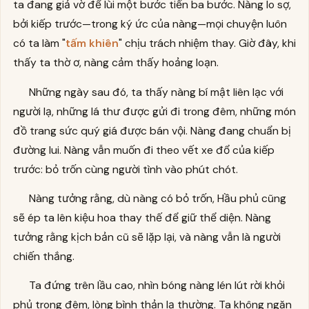
ta đang giả vờ để lùi một bước tiến ba bước. Nàng lo sợ,
bởi kiếp trước—trong ký ức của nàng—mọi chuyện luôn
có ta làm "
tấm khiên
" chịu trách nhiệm thay. Giờ đây, khi
thấy ta thờ ơ, nàng cảm thấy hoảng loạn.
Những ngày sau đó, ta thấy nàng bí mật liên lạc với
người lạ, những lá thư được gửi đi trong đêm, những món
đồ trang sức quý giá được bán vội. Nàng đang chuẩn bị
đường lui. Nàng vẫn muốn đi theo vết xe đổ của kiếp
trước: bỏ trốn cùng người tình vào phút chót.
Nàng tưởng rằng, dù nàng có bỏ trốn, Hầu phủ cũng
sẽ ép ta lên kiệu hoa thay thế để giữ thể diện. Nàng
tưởng rằng kịch bản cũ sẽ lặp lại, và nàng vẫn là người
chiến thắng.
Ta đứng trên lầu cao, nhìn bóng nàng lén lút rời khỏi
phủ trong đêm, lòng bình thản lạ thường. Ta không ngăn