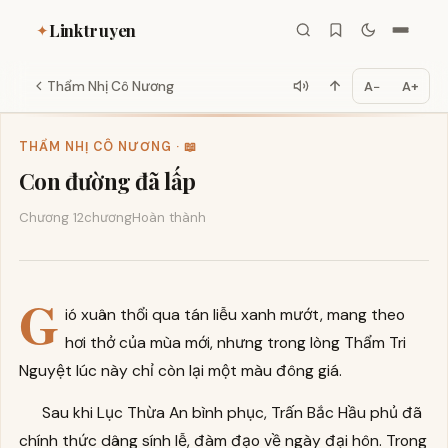
Linktruyen
✦
Thẩm Nhị Cô Nương
A−
A+
THẨM NHỊ CÔ NƯƠNG · 📖
Con đường đã lấp
Chương 12
chương
Hoàn thành
G
ió xuân thổi qua tán liễu xanh mướt, mang theo
hơi thở của mùa mới, nhưng trong lòng Thẩm Tri
Nguyệt lúc này chỉ còn lại một màu đông giá.
Sau khi Lục Thừa An bình phục, Trấn Bắc Hầu phủ đã
chính thức dâng sính lễ, đàm đạo về ngày đại hôn. Trong