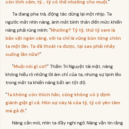
còn tình cảm, tỷ... tỷ có thể nhường cho muội.
"
Ta đang pha trà, động tác dừng lại một nhịp. Ta
ngước mắt nhìn nàng, ánh mắt bình thản đến mức khiến
nàng phải rùng mình: "
Nhường? Tỷ tỷ, thứ tỷ xem là
bảo vật ngàn vàng, với ta chỉ là vũng bùn từng chôn
ta một lần. Ta đã thoát ra được, tại sao phải nhảy
xuống lần nữa?
"
"
Muội nói gì cơ?
" Thẩm Tri Nguyệt tái mặt, nàng
không hiểu rõ những lời ám chỉ của ta, nhưng sự lạnh lẽo
trong mắt ta khiến nàng bất an tột độ.
"
Ta không còn thích hắn, cũng không có ý định
giành giật gì cả. Hôn sự này là của tỷ, tỷ cứ yên tâm
mà gả đi.
"
Nàng cắn môi, nhìn ta đầy nghi ngờ. Nàng vẫn tin rằng