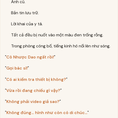
Ảnh cũ.
Bản tin lưu trữ.
Lời khai của y tá.
Tất cả đều bị nuốt vào một màu đen trống rỗng.
Trong phòng công bố, tiếng kinh hô nổi lên như sóng.
"
Cô Nhược Dao ngất rồi!
"
"
Gọi bác sĩ!
"
"
Có ai kiểm tra thiết bị không?
"
"
Vừa rồi đang chiếu gì vậy?
"
"
Không phải video giả sao?
"
"
Không đúng… hình như còn có di chúc…
"