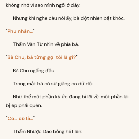
không nhớ vì sao mình ngồi ở đây.
Nhưng khi nghe câu nói ấy, bà đột nhiên bật khóc.
"
Phu nhân…
"
Thẩm Vãn Từ nhìn về phía bà.
"
Bà Chu, bà từng gọi tôi là gì?
"
Bà Chu ngẩng đầu.
Trong mắt bà có sự giằng co dữ dội.
Như thể một phần ký ức đang bị lôi về, một phần lại
bị ép phải quên.
"
Cô… cô là…
"
Thẩm Nhược Dao bỗng hét lên: