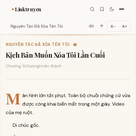
Linktruyen
✦
Nguyên Tác Đã Xóa Tên Tôi
A−
A+
NGUYÊN TÁC ĐÃ XÓA TÊN TÔI · 📖
Kịch Bản Muốn Xóa Tôi Lần Cuối
Chương 11
chương
Hoàn thành
M
àn hình lớn tắt phụt. Toàn bộ chuỗi chứng cứ vừa
được công khai biến mất trong một giây. Video
của mẹ ruột.
Di chúc gốc.