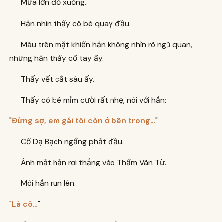
Mưa lớn đổ xuống.
Hắn nhìn thấy cô bé quay đầu.
Máu trên mặt khiến hắn không nhìn rõ ngũ quan,
nhưng hắn thấy cổ tay ấy.
Thấy vết cắt sâu ấy.
Thấy cô bé mỉm cười rất nhẹ, nói với hắn:
"
Đừng sợ, em gái tôi còn ở bên trong…
"
Cố Dạ Bạch ngẩng phắt đầu.
Ánh mắt hắn rơi thẳng vào Thẩm Vãn Từ.
Môi hắn run lên.
"
Là cô…
"