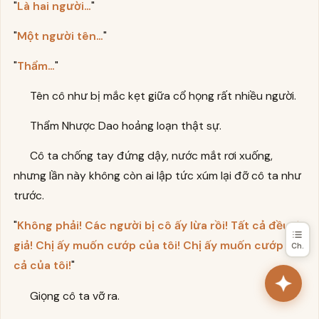
"
Là hai người…
"
"
Một người tên…
"
"
Thẩm…
"
Tên cô như bị mắc kẹt giữa cổ họng rất nhiều người.
Thẩm Nhược Dao hoảng loạn thật sự.
Cô ta chống tay đứng dậy, nước mắt rơi xuống,
nhưng lần này không còn ai lập tức xúm lại đỡ cô ta như
trước.
"
Không phải! Các người bị cô ấy lừa rồi! Tất cả đều là
giả! Chị ấy muốn cướp của tôi! Chị ấy muốn cướp tất
Ch.
cả của tôi!
"
Giọng cô ta vỡ ra.