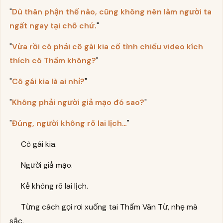
"
Dù thân phận thế nào, cũng không nên làm người ta
ngất ngay tại chỗ chứ.
"
"
Vừa rồi có phải cô gái kia cố tình chiếu video kích
thích cô Thẩm không?
"
"
Cô gái kia là ai nhỉ?
"
"
Không phải người giả mạo đó sao?
"
"
Đúng, người không rõ lai lịch…
"
Cô gái kia.
Người giả mạo.
Kẻ không rõ lai lịch.
Từng cách gọi rơi xuống tai Thẩm Vãn Từ, nhẹ mà
sắc.