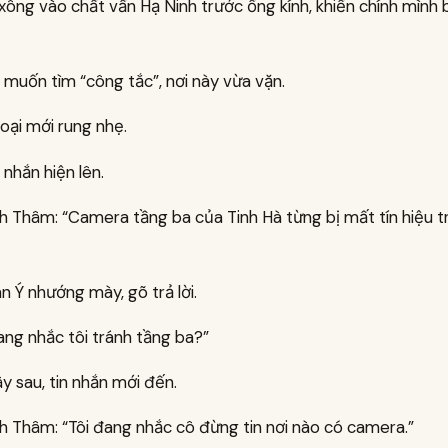
ông vào chất vấn Hạ Ninh trước ống kính, khiến chính mình
 muốn tìm “công tắc”, nơi này vừa vặn.
oại mới rung nhẹ.
 nhắn hiện lên.
h Thâm: “Camera tầng ba của Tinh Hà từng bị mất tín hiệu t
 Ý nhướng mày, gõ trả lời.
ang nhắc tôi tránh tầng ba?”
y sau, tin nhắn mới đến.
h Thâm: “Tôi đang nhắc cô đừng tin nơi nào có camera.”