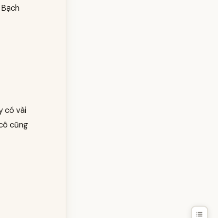
ạ Bạch
y có vài
 cô cũng