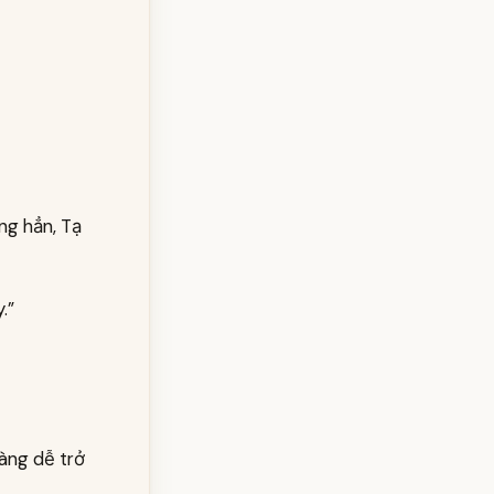
ng hẳn, Tạ
.”
càng dễ trở