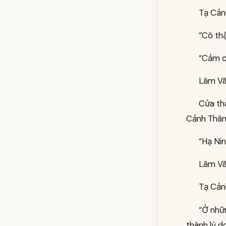
Tạ Cản
“Cô thậ
“Cảm ơn
Lâm Vãn
Cửa tha
Cảnh Thâm
“Hạ Nin
Lâm Vã
Tạ Cản
“Ở nhữn
thành lý d