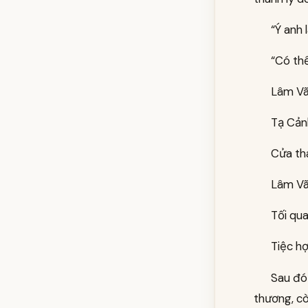
“Ý anh 
“Có thể
Lâm Vãn
Tạ Cản
Cửa tha
Lâm Vã
Tối qua
Tiệc h
Sau đó 
thương, cò