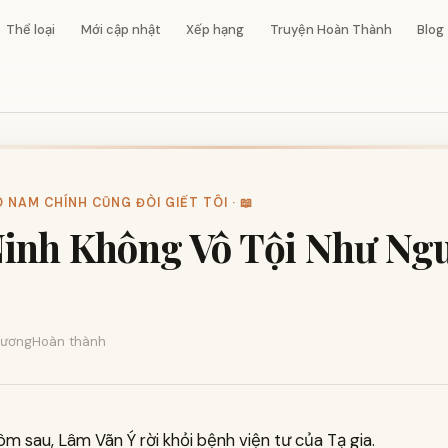
Thể loại
Mới cập nhật
Xếp hạng
Truyện Hoàn Thành
Blog
NAM CHÍNH CŨNG ĐÒI GIẾT TÔI · 📖
inh Không Vô Tội Như Ng
ương
Hoàn thành
ôm sau, Lâm Vãn Ý rời khỏi bệnh viện tư của Tạ gia.