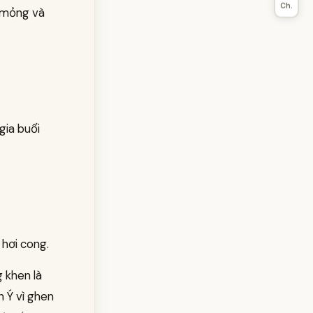
Ch.
ơ mỏng và
gia buổi
 hơi cong.
g khen là
n Ý vì ghen