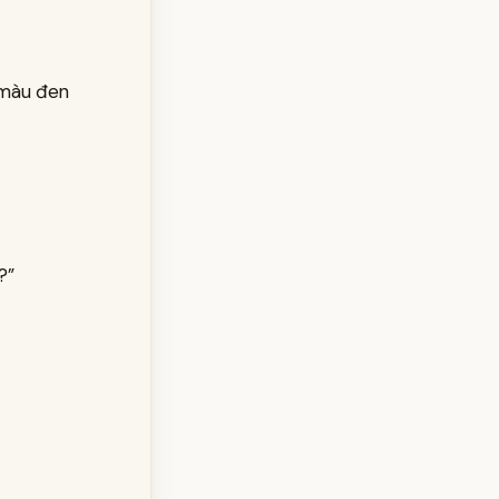
 màu đen
?”