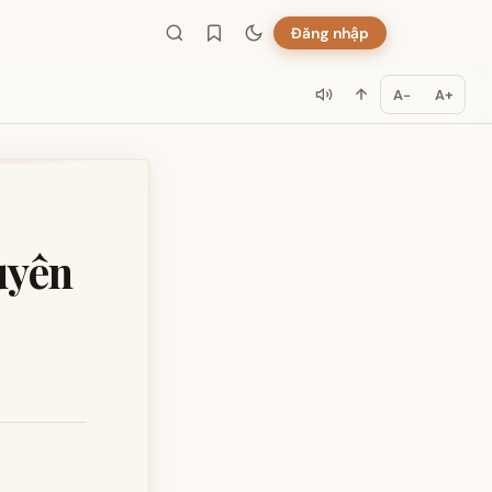
Đăng nhập
A−
A+
uyên