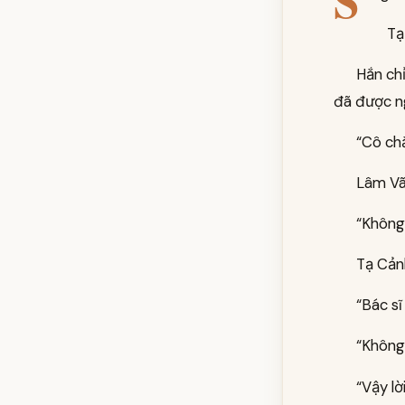
S
Tạ
Hắn ch
đã được ng
“Cô ch
Lâm Vãn
“Không 
Tạ Cảnh
“Bác sĩ
“Không
“Vậy lờ