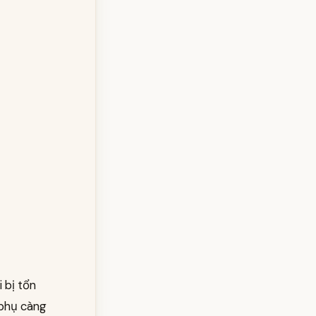
 bị tổn
 phụ càng