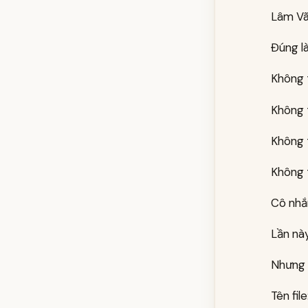
Lâm Vãn
Đúng l
Không 
Không 
Không 
Không t
Cô nhắn
Lần này
Nhưng 
Tên fil