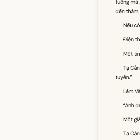
tuông mà x
đến thảm.
Nếu cô
Điện th
Một tin
Tạ Cản
tuyến.”
Lâm Vãn
“Anh đ
Một giâ
Tạ Cản