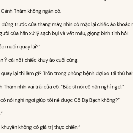
 Cảnh Thâm không ngăn cô.
ỉ đứng trước cửa thang máy, nhìn cô mặc lại chiếc áo khoác
ười của hắn xử lý sạch bụi và vết máu, giọng bình tĩnh hỏi:
ắc muốn quay lại?”
 Ý cài nốt chiếc khuy áo cuối cùng.
quay lại thì làm gì? Trốn trong phòng bệnh đợi xe tải thứ hai
 Thâm nhìn vai trái của cô. “Bác sĩ nói cô nên nghỉ ngơi.”
 có nói nghỉ ngơi giúp tôi né được Cố Dạ Bạch không?”
.”
i khuyên không có giá trị thực chiến.”