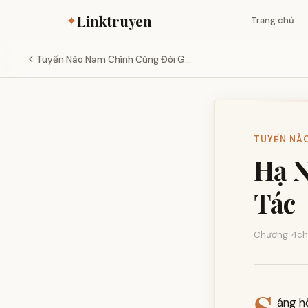
Linktruyen
✦
Trang chủ
Tuyến Nào Nam Chính Cũng Đòi G...
TUYẾN NÀO 
Hạ N
Tác
Chương 4
ch
áng h