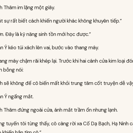
h Thâm im lặng một giây.
t sự rất biết cách khiến người khác không khuyên tiếp.”
. Đây là kỹ năng sinh tồn mới học được.”
 Ý kéo túi xách lên vai, bước vào thang máy.
ng máy chậm rãi khép lại. Trước khi hai cánh cửa kim loại đó
 bỗng nói:
h sẽ không để cô biến mất khỏi trung tâm cốt truyện dễ vậy
n Ý ngẩng mắt.
h Thâm đứng ngoài cửa, ánh mắt trầm ổn nhưng lạnh.
g tuyến tôi từng thấy, cô càng rời xa Cố Dạ Bạch, Hạ Ninh 
o khiến hắn tìm cô.”