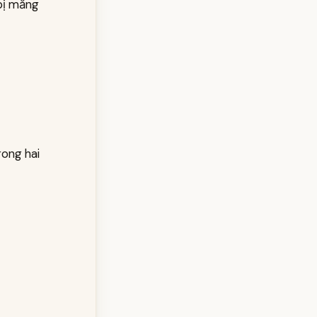
 bị mắng
rong hai