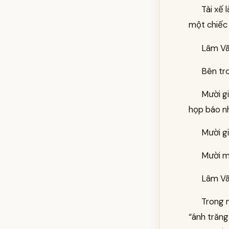
Tài xế
một chiếc 
Lâm Vã
Bên tro
Mười g
họp báo nh
Mười g
Mười m
Lâm Vã
Trong n
“ánh trăng