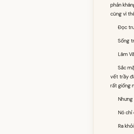
phản kháng
cũng vì th
Đọc tru
Sống tr
Lâm Vã
Sắc mặt
vết trầy đ
rất giống n
Nhưng 
Nó chỉ 
Ra khỏi