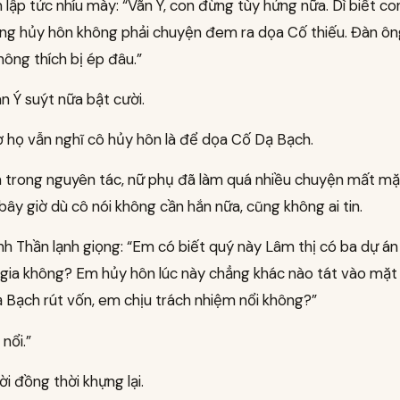
lập tức nhíu mày: “Vãn Ý, con đừng tùy hứng nữa. Dì biết co
ưng hủy hôn không phải chuyện đem ra dọa Cố thiếu. Đàn ô
ông thích bị ép đâu.”
n Ý suýt nữa bật cười.
ờ họ vẫn nghĩ cô hủy hôn là để dọa Cố Dạ Bạch.
à trong nguyên tác, nữ phụ đã làm quá nhiều chuyện mất mặ
bây giờ dù cô nói không cần hắn nữa, cũng không ai tin.
nh Thần lạnh giọng: “Em có biết quý này Lâm thị có ba dự á
gia không? Em hủy hôn lúc này chẳng khác nào tát vào mặt 
Bạch rút vốn, em chịu trách nhiệm nổi không?”
nổi.”
i đồng thời khựng lại.