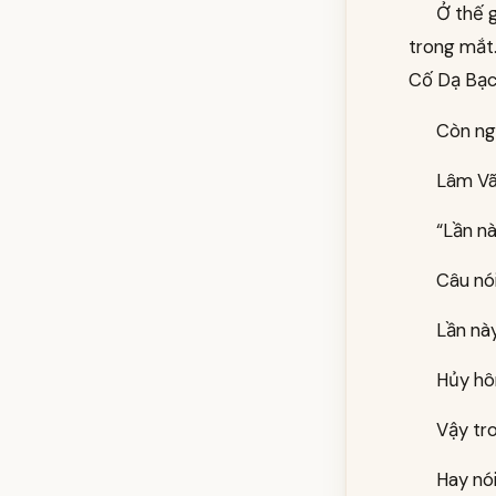
Ở thế g
trong mắt.
Cố Dạ Bạch
Còn ng
Lâm Vã
“Lần n
Câu nó
Lần nà
Hủy hô
Vậy tro
Hay nói