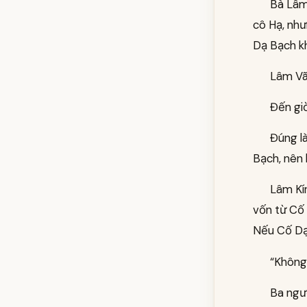
Bà Lâm 
cô Hạ, nh
Dạ Bạch kh
Lâm Vã
Đến gi
Đúng l
Bạch, nên 
Lâm Kí
vốn từ Cố 
Nếu Cố Dạ 
“Không 
Ba ngườ