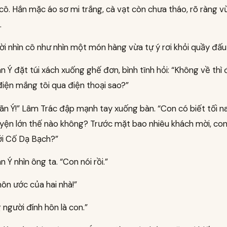
cô. Hắn mặc áo sơ mi trắng, cà vạt còn chưa tháo, rõ ràng v
.
i nhìn cô như nhìn một món hàng vừa tự ý rơi khỏi quầy đấu 
 Ý đặt túi xách xuống ghế đơn, bình tĩnh hỏi: “Không về thì
điện mắng tôi qua điện thoại sao?”
ãn Ý!” Lâm Trác đập mạnh tay xuống bàn. “Con có biết tối n
yện lớn thế nào không? Trước mặt bao nhiêu khách mời, co
ới Cố Dạ Bạch?”
 Ý nhìn ông ta. “Con nói rồi.”
hôn ước của hai nhà!”
người đính hôn là con.”