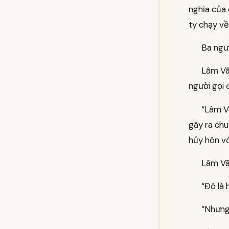
nghĩa của 
ty chạy về
Ba ngườ
Lâm Vãn
người gọi 
“Lâm V
gây ra chu
hủy hôn v
Lâm Vãn
“Đó là 
“Nhưng 