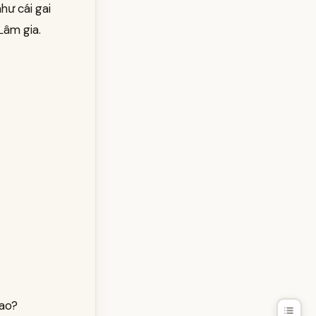
hư cái gai
Lâm gia.
sao?