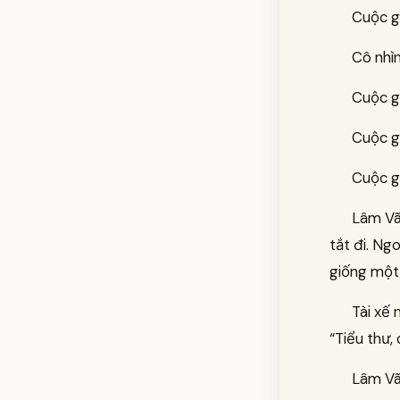
Cuộc gọ
Cô nhìn
Cuộc gọ
Cuộc g
Cuộc gọ
Lâm Vãn
tắt đi. Ng
giống một
Tài xế 
“Tiểu thư,
Lâm Vã