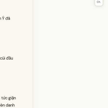
Ch.
n Ý đã
 cúi đầu
 tức giận
trên danh