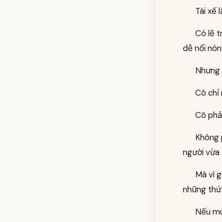
Tài xế 
Có lẽ t
dễ nổi nón
Nhưng 
Cô chỉ 
Cô phải
Không p
người vừa
Mà vì g
những thứ 
Nếu muố