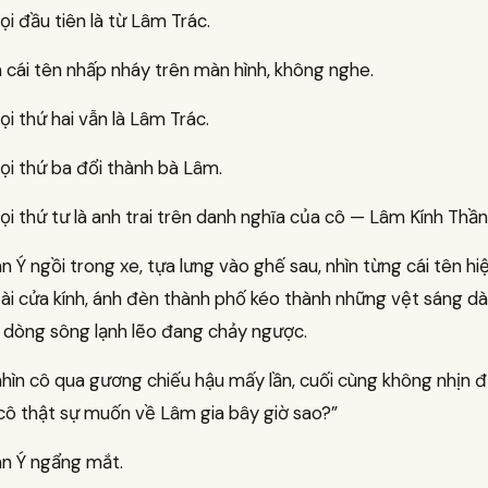
i đầu tiên là từ Lâm Trác.
 cái tên nhấp nháy trên màn hình, không nghe.
i thứ hai vẫn là Lâm Trác.
ọi thứ ba đổi thành bà Lâm.
i thứ tư là anh trai trên danh nghĩa của cô — Lâm Kính Thần
 Ý ngồi trong xe, tựa lưng vào ghế sau, nhìn từng cái tên hiệ
oài cửa kính, ánh đèn thành phố kéo thành những vệt sáng dài
 dòng sông lạnh lẽo đang chảy ngược.
nhìn cô qua gương chiếu hậu mấy lần, cuối cùng không nhịn đ
 cô thật sự muốn về Lâm gia bây giờ sao?”
n Ý ngẩng mắt.