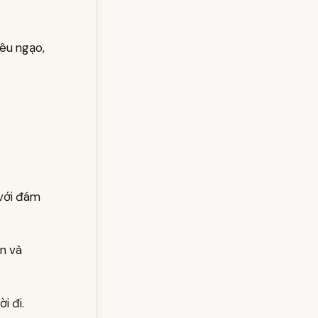
iêu ngạo,
 với đám
ân và
i đi.