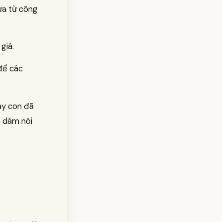
ừa từ công
giá.
 để các
ay con đã
n dám nói