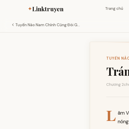
Linktruyen
✦
Trang chủ
Tuyến Nào Nam Chính Cũng Đòi G...
TUYẾN NÀO 
Trá
Chương 2
ch
L
âm Vã
nóng