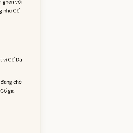
n ghen với
ng như Cố
t vì Cố Dạ
n đang chờ
Cố gia.