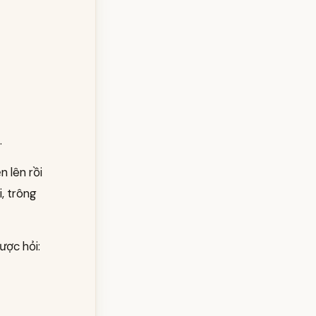
.
n lên rồi
, trông
ược hỏi: