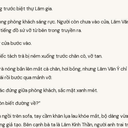
 trước biệt thự Lâm gia.
ong phòng khách sáng rực. Người còn chưa vào cửa, Lâm Vã
tiếng đồ sứ vỡ từ bên trong truyền ra.
 cửa bước vào.
ếc tách trà bị ném xuống trước chân cô, vỡ tan.
rà nóng bắn lên mắt cá chân, hơi bỏng, nhưng Lâm Vãn Ý chỉ
ái rồi bước qua mảnh vỡ.
ác đứng giữa phòng khách, sắc mặt xanh mét.
òn biết đường về?”
ngồi trên sofa, tay cầm khăn lụa lau khóe mắt, bộ dáng vừa
ng giả tạo. Bên cạnh bà ta là Lâm Kính Thần, người anh trai 