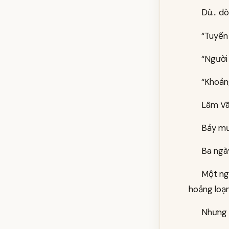
Dù… dòn
“Tuyến 
“Người 
“Khoản
Lâm Vã
Bảy mươ
Ba ngà
Một ngư
hoảng loạn
Nhưng 