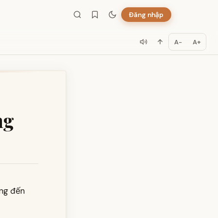
Đăng nhập
A−
A+
ng
ung đến