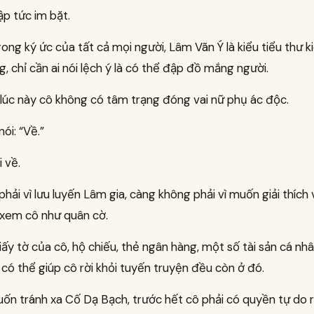
lập tức im bặt.
rong ký ức của tất cả mọi người, Lâm Vãn Ý là kiểu tiểu thư k
g, chỉ cần ai nói lệch ý là có thể đập đồ mắng người.
lúc này cô không có tâm trạng đóng vai nữ phụ ác độc.
nói: “Về.”
 về.
hải vì lưu luyến Lâm gia, càng không phải vì muốn giải thích
 xem cô như quân cờ.
iấy tờ của cô, hộ chiếu, thẻ ngân hàng, một số tài sản cá nh
có thể giúp cô rời khỏi tuyến truyện đều còn ở đó.
n tránh xa Cố Dạ Bạch, trước hết cô phải có quyền tự do rờ