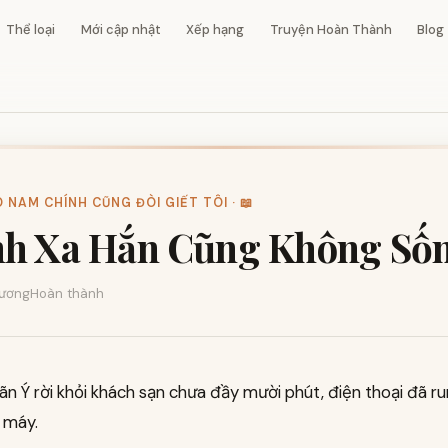
Thể loại
Mới cập nhật
Xếp hạng
Truyện Hoàn Thành
Blog
NAM CHÍNH CŨNG ĐÒI GIẾT TÔI · 📖
nh Xa Hắn Cũng Không Số
ương
Hoàn thành
n Ý rời khỏi khách sạn chưa đầy mười phút, điện thoại đã r
 máy.