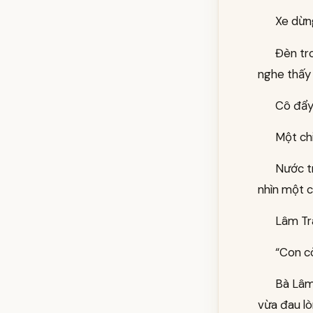
Xe dừng
Đèn tr
nghe thấy 
Cô đẩy
Một chi
Nước t
nhìn một c
Lâm Tr
“Con c
Bà Lâm 
vừa đau lò