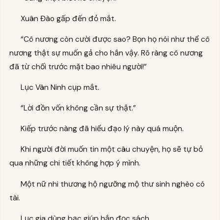
Xuân Đào gấp đến đỏ mắt.
“Cô nương còn cười được sao? Bọn họ nói như thể cô
nương thật sự muốn gả cho hắn vậy. Rõ ràng cô nương
đã từ chối trước mặt bao nhiêu người!”
Lục Vân Ninh cụp mắt.
“Lời đồn vốn không cần sự thật.”
Kiếp trước nàng đã hiểu đạo lý này quá muộn.
Khi người đời muốn tin một câu chuyện, họ sẽ tự bỏ
qua những chi tiết không hợp ý mình.
Một nữ nhi thương hộ ngưỡng mộ thư sinh nghèo có
tài.
Lục gia dùng bạc giúp hắn đọc sách.