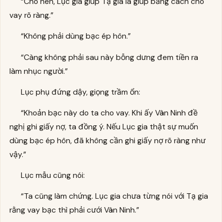
“Cho nên, Lục gia giúp Tạ gia là giúp bằng cách cho
vay rõ ràng.”
“Không phải dùng bạc ép hôn.”
“Càng không phải sau này bỗng dưng đem tiền ra
làm nhục người.”
Lục phụ đứng dậy, giọng trầm ổn:
“Khoản bạc này do ta cho vay. Khi ấy Vân Ninh đề
nghị ghi giấy nợ, ta đồng ý. Nếu Lục gia thật sự muốn
dùng bạc ép hôn, đã không cần ghi giấy nợ rõ ràng như
vậy.”
Lục mẫu cũng nói:
“Ta cũng làm chứng. Lục gia chưa từng nói với Tạ gia
rằng vay bạc thì phải cưới Vân Ninh.”