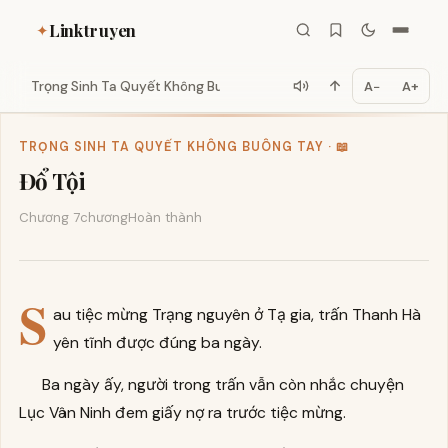
Linktruyen
✦
Trọng Sinh Ta Quyết Không Buôn...
A−
A+
TRỌNG SINH TA QUYẾT KHÔNG BUÔNG TAY · 📖
Đổ Tội
Chương 7
chương
Hoàn thành
S
au tiệc mừng Trạng nguyên ở Tạ gia, trấn Thanh Hà
yên tĩnh được đúng ba ngày.
Ba ngày ấy, người trong trấn vẫn còn nhắc chuyện
Lục Vân Ninh đem giấy nợ ra trước tiệc mừng.