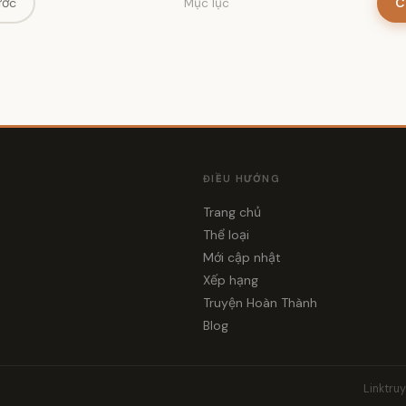
ước
C
Mục lục
ĐIỀU HƯỚNG
Trang chủ
Thể loại
i
Mới cập nhật
Xếp hạng
Truyện Hoàn Thành
Blog
Linktru