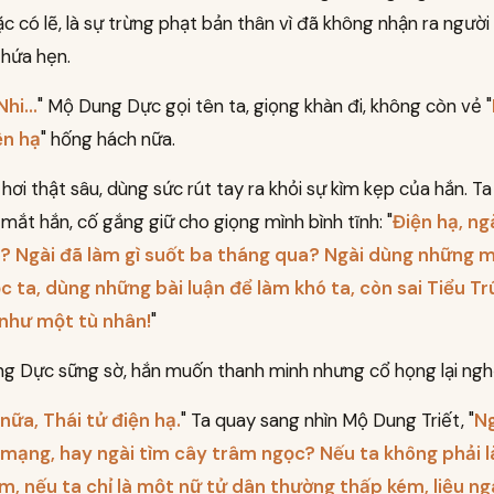
ặc có lẽ, là sự trừng phạt bản thân vì đã không nhận ra người
 hứa hẹn.
hi...
" Mộ Dung Dực gọi tên ta, giọng khàn đi, không còn vẻ "
ện hạ
" hống hách nữa.
hơi thật sâu, dùng sức rút tay ra khỏi sự kìm kẹp của hắn. Ta lù
mắt hắn, cố gắng giữ cho giọng mình bình tĩnh: "
Điện hạ, ng
ao? Ngài đã làm gì suốt ba tháng qua? Ngài dùng những 
 ta, dùng những bài luận để làm khó ta, còn sai Tiểu T
như một tù nhân!
"
g Dực sững sờ, hắn muốn thanh minh nhưng cổ họng lại ngh
nữa, Thái tử điện hạ.
" Ta quay sang nhìn Mộ Dung Triết, "
Ng
mạng, hay ngài tìm cây trâm ngọc? Nếu ta không phải là
m, nếu ta chỉ là một nữ tử dân thường thấp kém, liệu ng