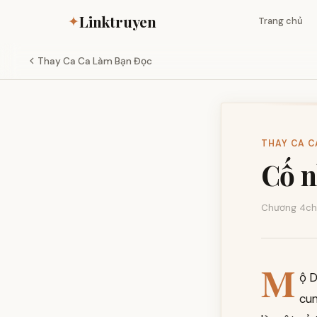
Linktruyen
✦
Trang chủ
Thay Ca Ca Làm Bạn Đọc
THAY CA CA
Cố n
Chương 4
ch
M
ộ D
cun