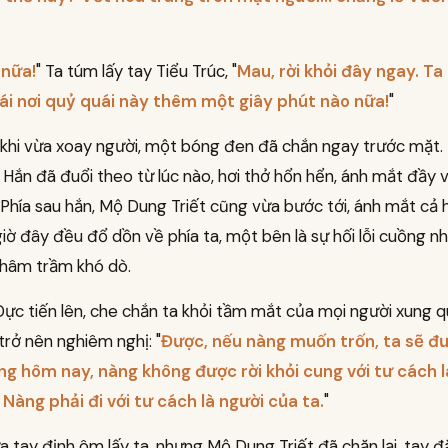
 nữa!
" Ta túm lấy tay Tiểu Trúc, "
Mau, rời khỏi đây ngay. Ta
 cái nơi quỷ quái này thêm một giây phút nào nữa!
"
khi vừa xoay người, một bóng đen đã chắn ngay trước mặt.
Hắn đã đuổi theo từ lúc nào, hơi thở hổn hển, ánh mắt đầy v
. Phía sau hắn, Mộ Dung Triết cũng vừa bước tới, ánh mắt cả h
iờ đây đều đổ dồn về phía ta, một bên là sự hối lỗi cuồng nh
thâm trầm khó dò.
c tiến lên, che chắn ta khỏi tầm mắt của mọi người xung q
trở nên nghiêm nghị: "
Được, nếu nàng muốn trốn, ta sẽ đ
ng hôm nay, nàng không được rời khỏi cung với tư cách 
 Nàng phải đi với tư cách là người của ta.
"
 tay định ôm lấy ta, nhưng Mộ Dung Triết đã chặn lại, tay đ