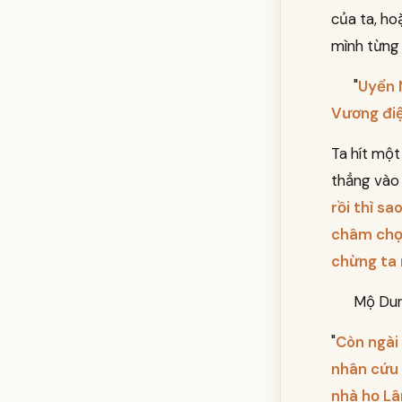
của ta, ho
mình từng
"
Uyển N
Vương đi
Ta hít một 
thẳng vào 
rồi thì s
châm chọc
chừng ta 
Mộ Dun
"
Còn ngài 
nhân cứu 
nhà họ Lâ