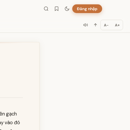
Đăng nhập
A−
A+
nền gạch
ay vào đó