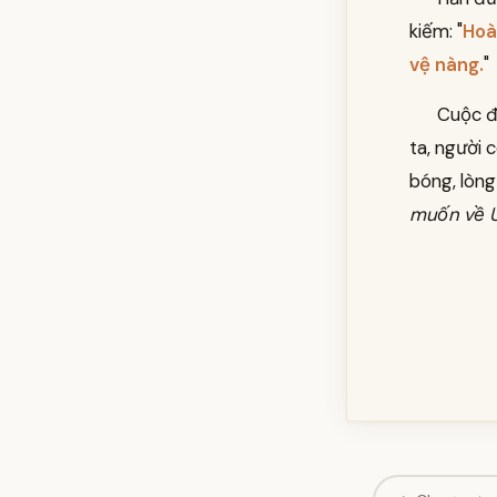
kiếm: "
Hoà
vệ nàng.
"
Cuộc đố
ta, người 
bóng, lòng
muốn về U