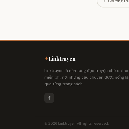
← Chương tr
✦
Linktruyen
Linktruyen là nền tảng đọc truyện chữ online
miễn phí, nơi những câu chuyện được sống lạ
qua từng trang sách.
© 2026 Linktruyen. All rights reserved.