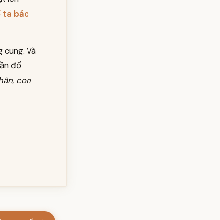
ể ta bảo
g cung. Và
dần đổ
hân, con