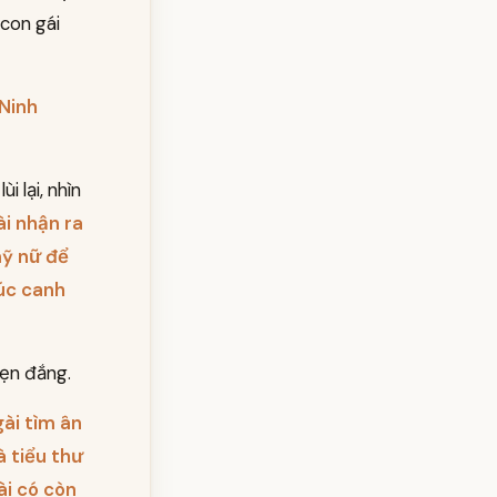
 con gái
Ninh
i lại, nhìn
ài nhận ra
mỹ nữ để
rúc canh
ẹn đắng.
ài tìm ân
 tiểu thư
ài có còn