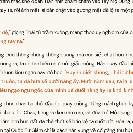
 trầm mặc khó đoán. Hắn nhìn chằm chằm vào tay Mộ Dung
 tay ta, rồi ánh mắt lại dán chặt vào gương mặt đã lộ ra một
 đệ,
" giọng Thái tử trầm xuống, mang theo uy nghiêm của b
ng tay ra.
"
g Dực không những không buông, mà còn siết chặt hơn, như
uông ra, ta sẽ tan biến như một giấc mộng. Hắn quay đầu lại
 luôn kiêu ngạo nay đỏ hoe: "
Huynh biết không, Thái tử 
trước, ta đã hứa sẽ cưới nàng ấy. Mười năm sau, ta lại 
iêu ngạo ngu ngốc của mình để đuổi nàng ấy ra khỏi kin
g chôn chân tại chỗ, đầu óc quay cuồng. Từng mảnh ghép ký
 chiều ở U Châu, tiếng ve kêu râm ran, và đứa trẻ Mộ Dung 
lấm lem bùn đất đã thề thốt sẽ bảo vệ ta suốt đời. Hóa ra, 
ắn tại Quốc Tử Giám chỉ là cách hắn vụng về cố gắng thu hút