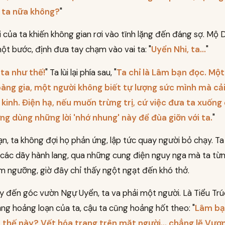
 ta nữa không?
"
 của ta khiến không gian rơi vào tĩnh lặng đến đáng sợ. Mộ 
ột bước, định đưa tay chạm vào vai ta: "
Uyển Nhi, ta...
"
ta như thế!
" Ta lùi lại phía sau, "
Ta chỉ là Lâm bạn đọc. Một
oàng gia, một người không biết tự lượng sức mình mà cả
kinh. Điện hạ, nếu muốn trừng trị, cứ việc đưa ta xuống đ
g dùng những lời 'nhớ nhung' này để đùa giỡn với ta.
"
n, ta không đợi họ phản ứng, lập tức quay người bỏ chạy. T
các dãy hành lang, qua những cung điện nguy nga mà ta t
 ngưỡng, giờ đây chỉ thấy ngột ngạt đến khó thở.
y đến góc vườn Ngự Uyển, ta va phải một người. Là Tiểu Trú
ng hoảng loạn của ta, cậu ta cũng hoảng hốt theo: "
Lâm bạ
 thế này? Vết hóa trang trên mặt người... chẳng lẽ Vươn