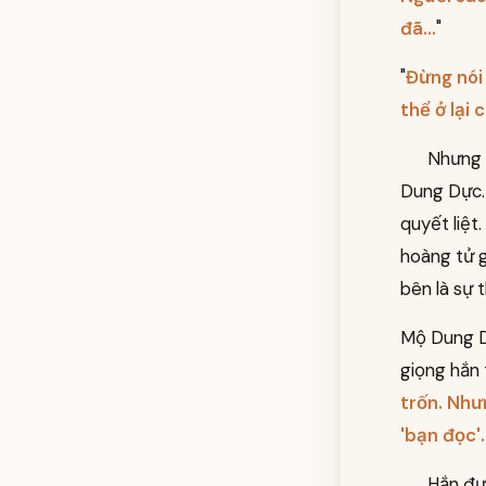
đã...
"
"
Đừng nói
thể ở lại
Nhưng 
Dung Dực. 
quyết liệt
hoàng tử g
bên là sự 
Mộ Dung Dự
giọng hắn 
trốn. Như
'bạn đọc'.
Hắn đưa