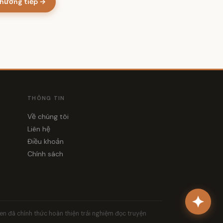
hương tiếp →
THÔNG TIN
Về chúng tôi
Liên hệ
Điều khoản
Chính sách
yen đã chính thức hoàn thiện trải nghiệm đọc truyện