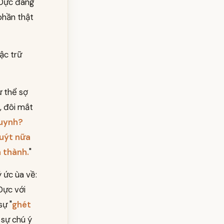
 Dực đang
 phần thật
ậc trữ
 thể sợ
, đôi mắt
huynh?
suýt nữa
h thành.
"
 ức ùa về:
Dực với
sự "
ghét
 sự chú ý