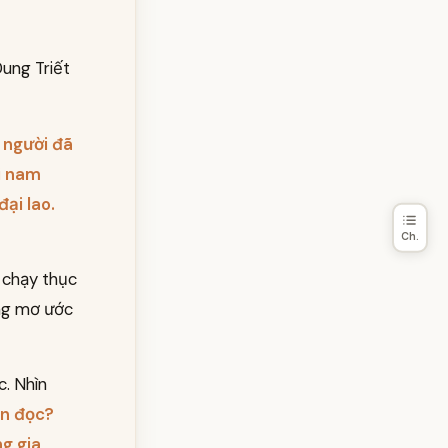
Dung Triết
 người đã
i nam
ại lao.
Ch.
a chạy thục
ừng mơ ước
c. Nhìn
n đọc?
g gia