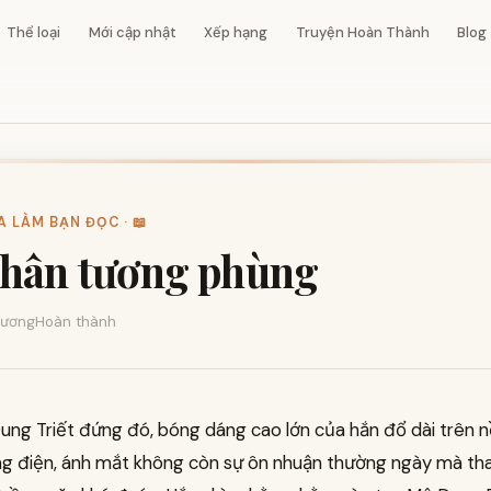
Thể loại
Mới cập nhật
Xếp hạng
Truyện Hoàn Thành
Blog
 LÀM BẠN ĐỌC · 📖
hân tương phùng
ương
Hoàn thành
ung Triết đứng đó, bóng dáng cao lớn của hắn đổ dài trên 
g điện, ánh mắt không còn sự ôn nhuận thường ngày mà th