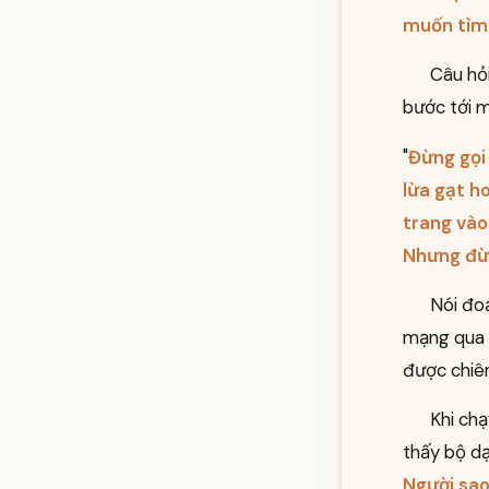
muốn tìm
Câu hỏi
bước tới m
"
Đừng gọi 
lừa gạt h
trang vào 
Nhưng đừn
Nói đoạ
mạng qua 
được chiêm
Khi chạ
thấy bộ dạ
Người sao