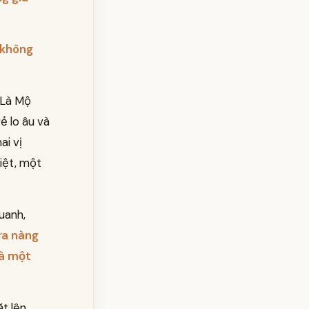
 không
 Là Mộ
ẻ lo âu và
ai vị
iệt, một
uanh,
ưa nàng
là một
ặt lên