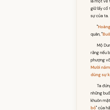
là một vẻ
giữ lấy cổ
sự của ta.
"
Hoàng
quân, "
Buô
Mộ Dun
rằng nếu b
phượng vốn
Mười năm 
dùng sự k
Ta đứn
những buổi
khuôn mặt 
bỏ
" của h