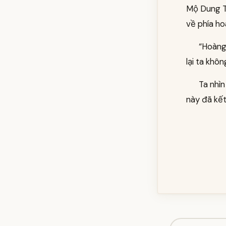
Mộ Dung T
về phía h
“Hoàng 
lại ta khô
Ta nhìn
này đã kết