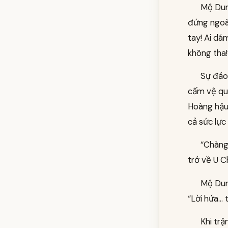
Mộ Dun
đứng ngoài
tay! Ai dá
không tha!
Sự đảo
cấm vệ quâ
Hoàng hậu
cả sức lự
“Chàng
trở về U C
Mộ Dun
“Lời hứa… 
Khi trậ