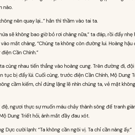
m nào.
hông nên quay lại…” hắn thì thầm vào tai ta.
hứa sẽ không bao giờ bỏ rơi chàng nữa,” ta đáp, rồi đẩy nhẹ 
g vào mắt chàng, “Chúng ta không còn đường lui. Hoàng hậu
 điện Cần Chính.”
ta cùng nhau tiến thẳng vào hoàng cung. Trên đường đi, độ
ên tục bị đẩy lùi. Cuối cùng, trước điện Cần Chính, Mộ Dung T
hông cầm kiếm, chỉ đứng lặng lẽ nhìn chúng ta, vẻ mặt khôn
 đệ, ngươi thực sự muốn máu chảy thành sông để tranh giàn
Mộ Dung Triết hỏi, ánh mắt đầy đau xót.
 Dực cười lạnh: “Ta không cần ngôi vị. Ta chỉ cần nàng ấy.”