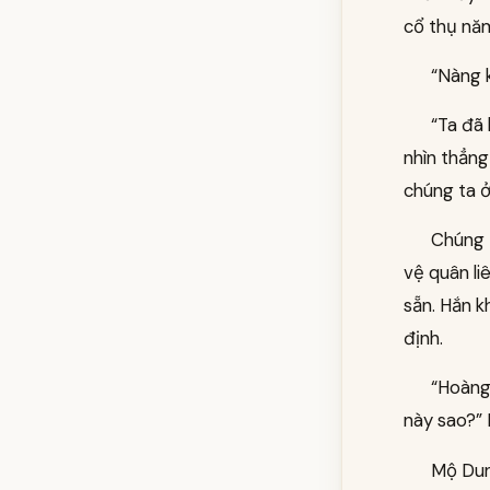
cổ thụ nă
“Nàng k
“Ta đã 
nhìn thẳn
chúng ta ở
Chúng 
vệ quân li
sẵn. Hắn k
định.
“Hoàng
này sao?” 
Mộ Dung