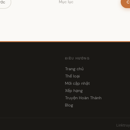
ước
C
Mục lục
ĐIỀU HƯỚNG
Trang chủ
Thể loại
i
Mới cập nhật
Xếp hạng
Truyện Hoàn Thành
Blog
Linktru