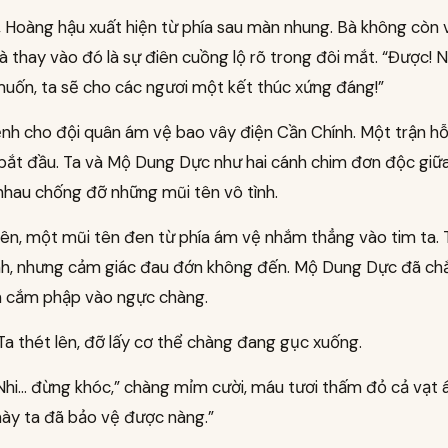
, Hoàng hậu xuất hiện từ phía sau màn nhung. Bà không còn 
 thay vào đó là sự điên cuồng lộ rõ trong đôi mắt. “Được! 
uốn, ta sẽ cho các ngươi một kết thúc xứng đáng!”
lệnh cho đội quân ám vệ bao vây điện Cần Chính. Một trận h
ắt đầu. Ta và Mộ Dung Dực như hai cánh chim đơn độc giữ
nhau chống đỡ những mũi tên vô tình.
iên, một mũi tên đen từ phía ám vệ nhắm thẳng vào tim ta.
ánh, nhưng cảm giác đau đớn không đến. Mộ Dung Dực đã ch
ên cắm phập vào ngực chàng.
Ta thét lên, đỡ lấy cơ thể chàng đang gục xuống.
Nhi… đừng khóc,” chàng mỉm cười, máu tươi thấm đỏ cả vạt áo
này ta đã bảo vệ được nàng.”