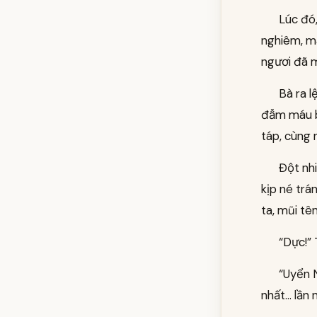
Lúc đó
nghiêm, mà
ngươi đã m
Bà ra 
đẫm máu b
táp, cùng 
Đột nh
kịp né tr
ta, mũi t
“Dực!” 
“Uyển 
nhất… lần 