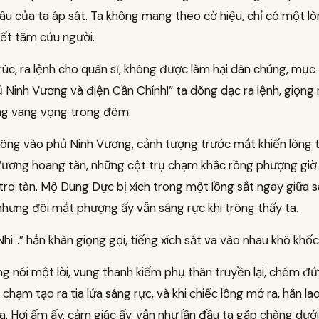
âu của ta áp sát. Ta không mang theo cờ hiệu, chỉ có một l
ết tâm cứu người.
rúc, ra lệnh cho quân sĩ, không được làm hại dân chúng, mục
ủ Ninh Vương và điện Cần Chính!” ta dõng dạc ra lệnh, giọng 
ùng vang vọng trong đêm.
xông vào phủ Ninh Vương, cảnh tượng trước mắt khiến lòng ta
Vương hoang tàn, những cột trụ chạm khắc rồng phượng giờ
tro tàn. Mộ Dung Dực bị xích trong một lồng sắt ngay giữa s
 nhưng đôi mắt phượng ấy vẫn sáng rực khi trông thấy ta.
hi…” hắn khàn giọng gọi, tiếng xích sắt va vào nhau khô khốc
g nói một lời, vung thanh kiếm phụ thân truyền lại, chém đứ
 chạm tạo ra tia lửa sáng rực, và khi chiếc lồng mở ra, hắn la
a. Hơi ấm ấy, cảm giác ấy, vẫn như lần đầu ta gặp chàng dưới