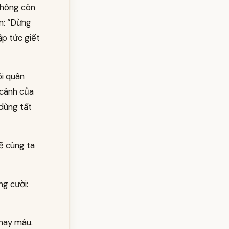
không còn
n: “Dừng
ập tức giết
ội quân
 cánh của
dùng tất
ẽ cùng ta
g cười:
thay máu.