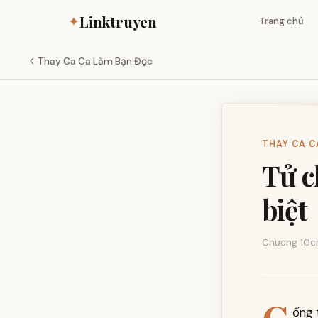
Linktruyen
✦
Trang chủ
Thay Ca Ca Làm Bạn Đọc
THAY CA CA
Tử c
biệt
Chương 10
c
ổng 