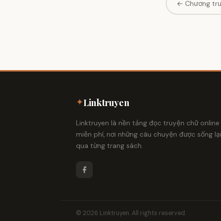
← Chương tr
✦
Linktruyen
Linktruyen là nền tảng đọc truyện chữ online
miễn phí, nơi những câu chuyện được sống lạ
qua từng trang sách.
© 2026 Linktruyen. All rights reserved.