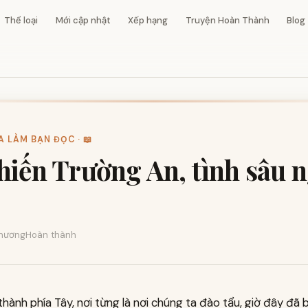
Thể loại
Mới cập nhật
Xếp hạng
Truyện Hoàn Thành
Blog
 LÀM BẠN ĐỌC · 📖
hiến Trường An, tình sâu 
hương
Hoàn thành
thành phía Tây, nơi từng là nơi chúng ta đào tẩu, giờ đây đã 