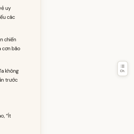
vẻ uy
Nếu các
ỗn chiến
a cơn bão
 Ta không
Ch.
ắn trước
, “Ít