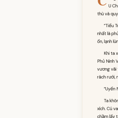
C
U Ch
thù và quy
“Tiểu T
nhất là ph
ổn, lạnh l
Khi ta 
Phủ Ninh 
vương vãi 
rách rưới,
“Uyển N
Ta khôn
xích. Cú va
chầm lấy t