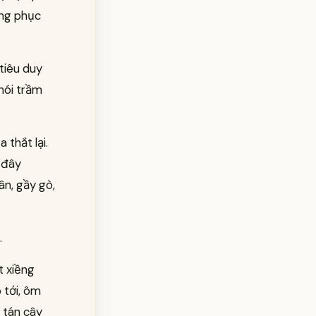
òng phục
 tiêu duy
nói trầm
 thắt lại.
 đây
ân, gầy gò,
.
t xiềng
o tới, ôm
 tán cây