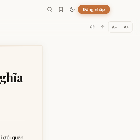
Đăng nhập
A−
A+
nghĩa
bị đội quân