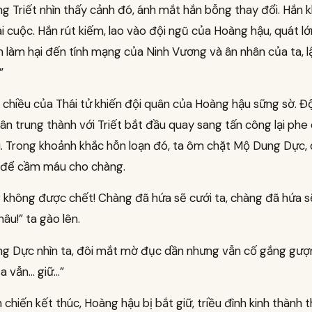
g Triết nhìn thấy cảnh đó, ánh mắt hắn bỗng thay đổi. Hắn 
 cuộc. Hắn rút kiếm, lao vào đội ngũ của Hoàng hậu, quát lớ
m làm hại đến tính mạng của Ninh Vương và ân nhân của ta, l
”
 chiều của Thái tử khiến đội quân của Hoàng hậu sững sờ. Đ
n trung thành với Triết bắt đầu quay sang tấn công lại phe
. Trong khoảnh khắc hỗn loạn đó, ta ôm chặt Mộ Dung Dực, 
c để cầm máu cho chàng.
 không được chết! Chàng đã hứa sẽ cưới ta, chàng đã hứa s
hâu!” ta gào lên.
g Dực nhìn ta, đôi mắt mờ đục dần nhưng vẫn cố gắng gượn
ta vẫn… giữ…”
n chiến kết thúc, Hoàng hậu bị bắt giữ, triều đình kinh thành 