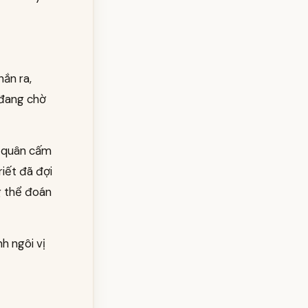
hắn ra,
 đang chờ
i quân cấm
riết đã đợi
g thể đoán
h ngôi vị