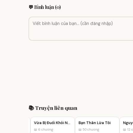
💬 Bình luận (0)
📚 Truyện liên quan
Mẫu Thân Thiên Vị Trưởng Tỷ
Vừa Bị Đuổi Khỏi Nhà, Tôi Liền Trúng Số
Bạn Thân Lừa Tôi
ơng
📖 6 chương
📖 50 chương
📖 12 ch