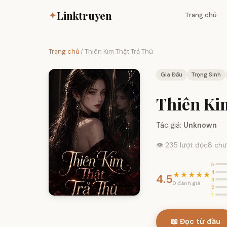
Linktruyen
✦
Trang chủ
Trang chủ
/
Thiên Kim Thật Trả Thù
Gia Đấu
Trọng Sinh
Thiên Ki
Tác giả:
Unknown
👁 235 lượt đọc
8 ch
5
4
★★★★★
4.5
3
0 đánh giá
2
1
📖 Đọc từ đầu