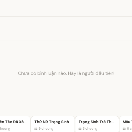
Chưa có bình luận nào. Hãy là người đầu tiên!
Nguyên Tác Đã Xóa Tên Tôi
Thứ Nữ Trọng Sinh
Trọng Sinh Trả Thù: Mưu Đồ Của Mẹ Con Kẻ Phản Bội
ương
📖 9 chương
📖 8 chương
📖 6 ch