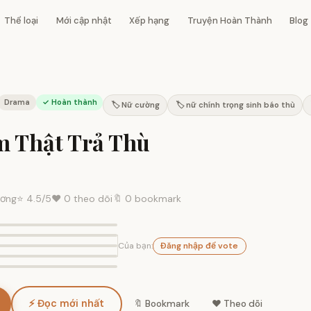
Thể loại
Mới cập nhật
Xếp hạng
Truyện Hoàn Thành
Blog
Drama
✓ Hoàn thành
🏷️ Nữ cường
🏷️ nữ chính trọng sinh báo thù
m Thật Trả Thù
ương
⭐
4.5
/5
❤️
0
theo dõi
🔖 0 bookmark
Của bạn:
Đăng nhập để vote
⚡ Đọc mới nhất
🔖 Bookmark
❤️ Theo dõi