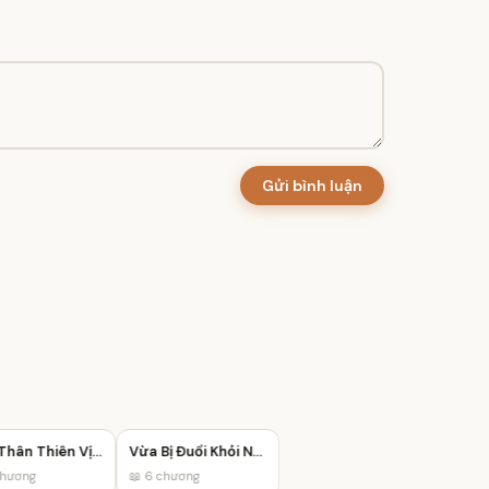
Gửi bình luận
Mẫu Thân Thiên Vị Trưởng Tỷ
Vừa Bị Đuổi Khỏi Nhà, Tôi Liền Trúng Số
ương
📖 6 chương