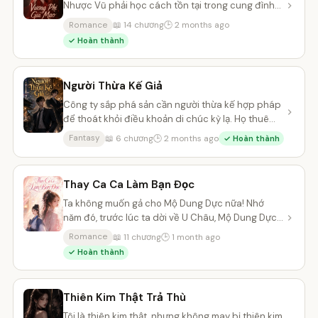
Nhược Vũ phải học cách tồn tại trong cung đình
đầy hiểm nguy. Nhưng Tam...
📖 14 chương
🕒 2 months ago
Romance
✓ Hoàn thành
Người Thừa Kế Giả
Công ty sắp phá sản cần người thừa kế hợp pháp
để thoát khỏi điều khoản di chúc kỳ lạ. Họ thuê
một diễn viên thất nghiệp...
📖 6 chương
🕒 2 months ago
Fantasy
✓ Hoàn thành
Thay Ca Ca Làm Bạn Đọc
Ta không muốn gả cho Mộ Dung Dực nữa! Nhớ
năm đó, trước lúc ta dời về U Châu, Mộ Dung Dực
nước mắt ròng ròng kéo tay ta:...
📖 11 chương
🕒 1 month ago
Romance
✓ Hoàn thành
Thiên Kim Thật Trả Thù
Tôi là thiên kim thật, nhưng không may bị thiên kim