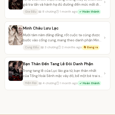
giả tra tấn và hành hạ đủ đường đến mức mất đi
mạng sống. Cũng may...
📖 8 chương
🕒 1 month ago
Gia Đấu
✓ Hoàn thành
Minh Châu Lưu Lạc
Mười tám năm đằng đẵng, rốt cuộc ta cũng được
bước vào cổng cung, mang theo danh phận Minh
Châu Công chúa vốn dĩ thuộc v...
📖 3 chương
🕒 2 months ago
Cung Đấu
🔄 Đang ra
Bạn Thân Đến Tang Lễ Đòi Danh Phận
Trong tang lễ của Lục lão gia tử, bạn thân nhất
của Tống Hoài Sênh mặc váy đỏ, bế một bé trai sơ
sinh bước vào linh đườn...
📖 4 chương
🕒 1 month ago
Hiện Đại
✓ Hoàn thành