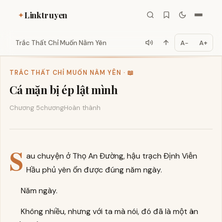
Linktruyen
✦
Trắc Thất Chỉ Muốn Nằm Yên
A−
A+
TRẮC THẤT CHỈ MUỐN NẰM YÊN · 📖
Cá mặn bị ép lật mình
Chương 5
chương
Hoàn thành
S
au chuyện ở Thọ An Đường, hậu trạch Định Viễn
Hầu phủ yên ổn được đúng năm ngày.
Năm ngày.
Không nhiều, nhưng với ta mà nói, đó đã là một ân