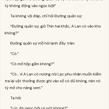
tỳ không động vào ngọc bội!”
Ta không vội đáp, chỉ hỏi Đường quản sự:
“Đường quản sự, giờ Thìn hai khắc, A Lan có vào kho
không?”
Đường quản sự mồ hôi lạnh đầy trán:
“Có.”
“Có mở hộp gấm không?”
“Có… vì A Lan cô nương nói Lạc phu nhân muốn kiểm
tra lại vật thưởng được ghi vào sổ có đủ không, nên nô
tỳ mở cho nàng xem.”
Ta hỏi:
“Lúc đó ngọc bội có nứt không?”