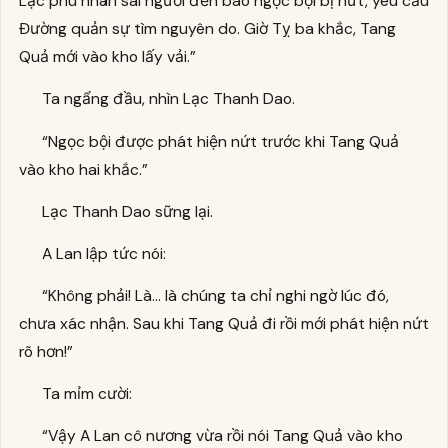
Lạc phu nhân sai người đến báo ngọc bội bị nứt, yêu cầu
Đường quản sự tìm nguyên do. Giờ Tỵ ba khắc, Tang
Quả mới vào kho lấy vải.”
Ta ngẩng đầu, nhìn Lạc Thanh Dao.
“Ngọc bội được phát hiện nứt trước khi Tang Quả
vào kho hai khắc.”
Lạc Thanh Dao sững lại.
A Lan lập tức nói:
“Không phải! Là… là chúng ta chỉ nghi ngờ lúc đó,
chưa xác nhận. Sau khi Tang Quả đi rồi mới phát hiện nứt
rõ hơn!”
Ta mỉm cười:
“Vậy A Lan cô nương vừa rồi nói Tang Quả vào kho