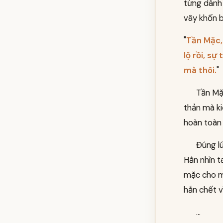
từng dành 
vây khốn b
"
Tần Mặc, 
lộ rồi, sự
mà thôi.
"
Tần Mặc
thản mà ki
hoàn toàn
Đúng l
Hắn nhìn t
mặc cho mũ
hắn chết v
...