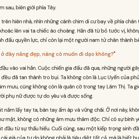
 sau, biên giới phía Tây.
 trên hiên nhà, nhìn những cánh chim di cư bay về phía chân t
, khoác lên vai ta chiếc áo choàng. Hắn đã từ bỏ tước vị, khô
h đấu quyền lực, chỉ còn lại một người nam tử chân thành b
, ở đây nắng đẹp, nàng có muốn đi dạo không?
"
đầu vào vai hắn. Cuộc chiến gia đấu đã qua, những người gâ
 đều đã tan thành tro bụi. Ta không còn là Lục Uyển của p
m mưu, cũng không còn là quân cờ trong tay Lâm Thị. Ta gi
ười phụ nữ được tự do yêu và được sống.
t nắm lấy tay ta, bàn tay ấm áp và vững chãi. Ở nơi này, kh
thư mật, không có những âm mưu thâm độc. Chỉ có sự bình y
ắt đầu từ sự thấu hiểu. Cuối cùng, sau một kiếp trọng sinh đầ
: cái giá của tự do không phải là tiêu diệt tất cả, mà là biết 