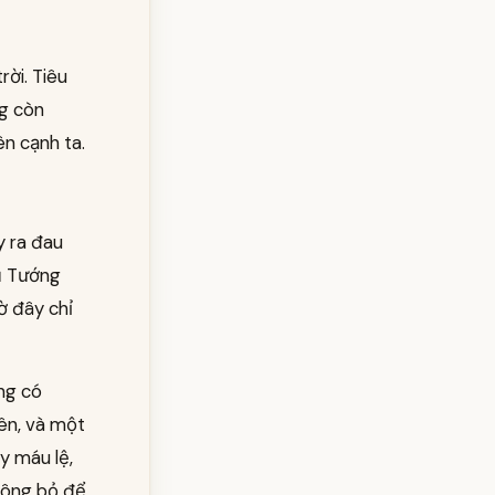
rời. Tiêu
ng còn
ên cạnh ta.
y ra đau
hủ Tướng
ờ đây chỉ
ông có
ên, và một
y máu lệ,
buông bỏ để