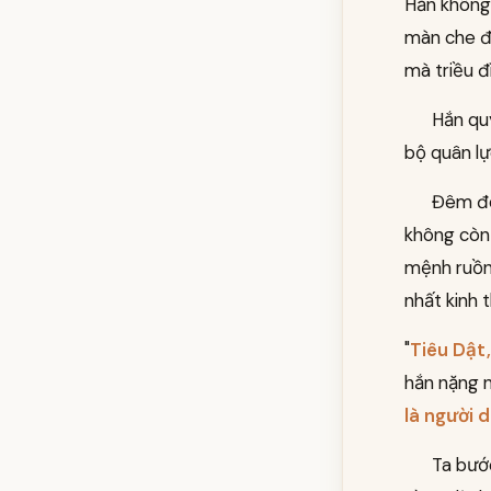
Hắn không 
màn che đậ
mà triều đ
Hắn qu
bộ quân lực
Đêm đó
không còn 
mệnh ruồng
nhất kinh 
"
Tiêu Dật
hắn nặng n
là người 
Ta bước