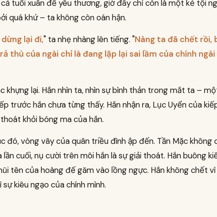
cả tuổi xuân để yêu thương, giờ đây chỉ còn là một kẻ tội ng
ởi quá khứ – ta không còn oán hận.
dừng lại đi,
" ta nhẹ nhàng lên tiếng. "
Nàng ta đã chết rồi, 
 trả thù của ngài chỉ là đang lặp lại sai lầm của chính ng
 khựng lại. Hắn nhìn ta, nhìn sự bình thản trong mắt ta – mộ
ếp trước hắn chưa từng thấy. Hắn nhận ra, Lục Uyển của kiế
 thoát khỏi bóng ma của hắn.
úc đó, vòng vây của quân triều đình ập đến. Tần Mặc không 
a lần cuối, nụ cười trên môi hắn là sự giải thoát. Hắn buông k
i tên của hoàng đế găm vào lồng ngực. Hắn không chết vì 
ì sự kiêu ngạo của chính mình.