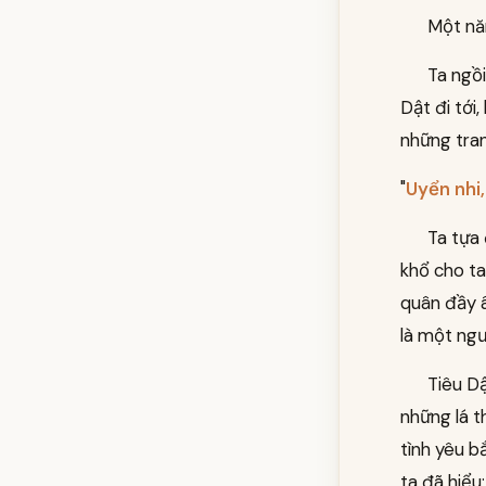
Một năm
Ta ngồi
Dật đi tới
những tran
"
Uyển nhi
Ta tựa 
khổ cho ta
quân đầy â
là một ng
Tiêu Dậ
những lá 
tình yêu b
ta đã hiểu