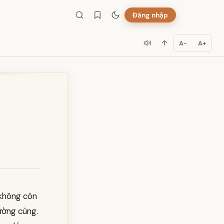
Đăng nhập
A−
A+
 không còn
đường cùng.