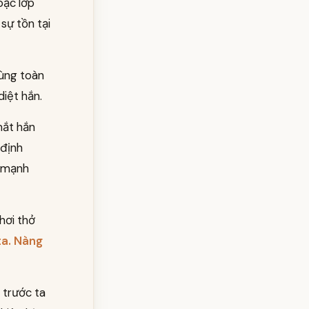
oạc lớp
sự tồn tại
dùng toàn
diệt hắn.
mắt hắn
 định
ẻ mạnh
hơi thở
ta. Nàng
 trước ta