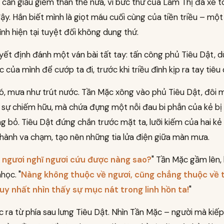
cần giấu giếm thân thế nữa, vì bức thư của Lâm Thị đã xé t
y. Hắn biết mình là giọt máu cuối cùng của tiền triều – một 
ình hiện tại tuyệt đối không dung thứ.
yết định đánh một ván bài tất tay: tấn công phủ Tiêu Dật, 
 của mình để cướp ta đi, trước khi triều đình kịp ra tay tiêu 
, mưa như trút nước. Tần Mặc xông vào phủ Tiêu Dật, đôi 
sự chiếm hữu, mà chứa đựng một nỗi đau bi phẫn của kẻ bị
 bỏ. Tiêu Dật đứng chắn trước mặt ta, lưỡi kiếm của hai k
thành va chạm, tạo nên những tia lửa điện giữa màn mưa.
, ngươi nghĩ ngươi cứu được nàng sao?
" Tần Mặc gầm lên, 
học. "
Nàng không thuộc về ngươi, cũng chẳng thuộc về 
duy nhất nhìn thấy sự mục nát trong linh hồn ta!
"
 ra từ phía sau lưng Tiêu Dật. Nhìn Tần Mặc – người mà kiếp