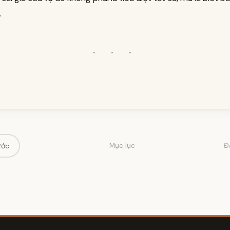
.
· · ·
ước
Mục lục
Đ