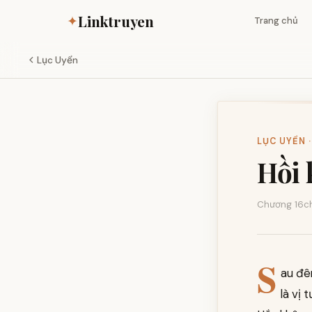
Linktruyen
✦
Trang chủ
Lục Uyển
LỤC UYỂN ·
Hồi 
Chương 16
c
S
au đê
là vị