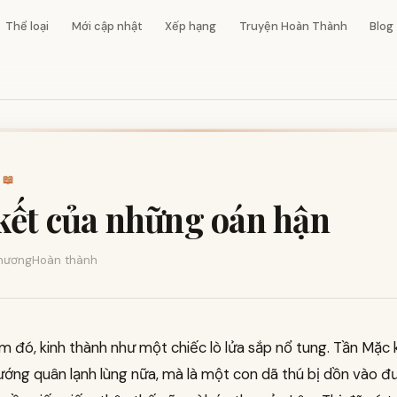
Thể loại
Mới cập nhật
Xếp hạng
Truyện Hoàn Thành
Blog
 📖
kết của những oán hận
hương
Hoàn thành
m đó, kinh thành như một chiếc lò lửa sắp nổ tung. Tần Mặc
 tướng quân lạnh lùng nữa, mà là một con dã thú bị dồn vào 