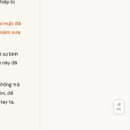
hiệp bị
bí mật đã
ài năm xưa
t sự bình
p này đã
chống trả.
iếm, để
tay ta,
Ch.