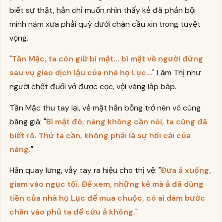
biết sự thật, hắn chỉ muốn nhìn thấy kẻ đã phản bội
mình năm xưa phải quỳ dưới chân cầu xin trong tuyệt
vọng.
"
Tần Mặc, ta còn giữ bí mật... bí mật về người đứng
sau vụ giao dịch lậu của nhà họ Lục...
" Lâm Thị như
người chết đuối vớ được cọc, vội vàng lắp bắp.
Tần Mặc thu tay lại, vẻ mặt hắn bỗng trở nên vô cùng
băng giá: "
Bí mật đó, nàng không cần nói, ta cũng đã
biết rõ. Thứ ta cần, không phải là sự hối cải của
nàng.
"
Hắn quay lưng, vẫy tay ra hiệu cho thị vệ: "
Đưa ả xuống,
giam vào ngục tối. Để xem, những kẻ mà ả đã dùng
tiền của nhà họ Lục để mua chuộc, có ai dám bước
chân vào phủ ta để cứu ả không.
"