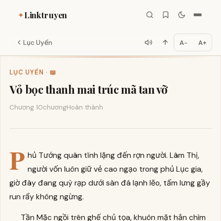
Linktruyen
✦
Lục Uyển
A−
A+
LỤC UYỂN · 📖
Vỏ bọc thanh mai trúc mã tan vỡ
Chương 10
chương
Hoàn thành
P
hủ Tướng quân tĩnh lặng đến rợn người. Lâm Thị,
người vốn luôn giữ vẻ cao ngạo trong phủ Lục gia,
giờ đây đang quỳ rạp dưới sàn đá lạnh lẽo, tấm lưng gầy
run rẩy không ngừng.
Tần Mặc ngồi trên ghế chủ tọa, khuôn mặt hắn chìm