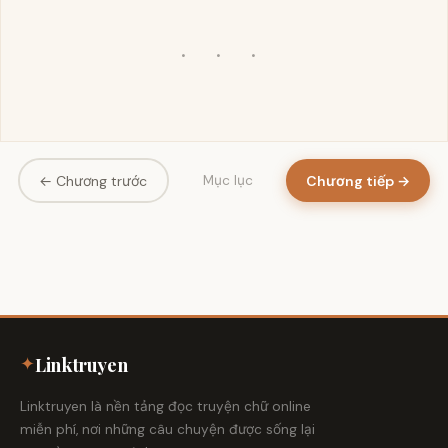
· · ·
← Chương trước
Chương tiếp →
Mục lục
✦
Linktruyen
Linktruyen là nền tảng đọc truyện chữ online
miễn phí, nơi những câu chuyện được sống lại