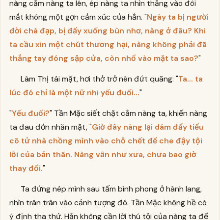
nâng cằm nàng ta lên, ép nàng ta nhìn thẳng vào đôi
mắt không một gợn cảm xúc của hắn. "
Ngày ta bị người
đời chà đạp, bị đẩy xuống bùn nhơ, nàng ở đâu? Khi
ta cầu xin một chút thương hại, nàng không phải đã
thẳng tay đóng sập cửa, còn nhổ vào mặt ta sao?
"
Lâm Thị tái mặt, hơi thở trở nên đứt quãng: "
Ta... ta
lúc đó chỉ là một nữ nhi yếu đuối...
"
"
Yếu đuối?
" Tần Mặc siết chặt cằm nàng ta, khiến nàng
ta đau đớn nhăn mặt, "
Giờ đây nàng lại dám đẩy tiểu
cô tử nhà chồng mình vào chỗ chết để che đậy tội
lỗi của bản thân. Nàng vẫn như xưa, chưa bao giờ
thay đổi.
"
Ta đứng nép mình sau tấm bình phong ở hành lang,
nhìn trân trân vào cảnh tượng đó. Tần Mặc không hề có
ý định tha thứ. Hắn không cần lời thú tội của nàng ta để