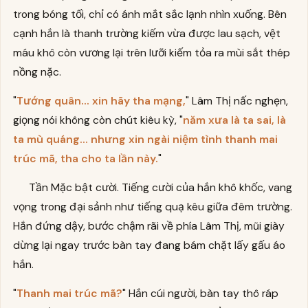
trong bóng tối, chỉ có ánh mắt sắc lạnh nhìn xuống. Bên
cạnh hắn là thanh trường kiếm vừa được lau sạch, vệt
máu khô còn vương lại trên lưỡi kiếm tỏa ra mùi sắt thép
nồng nặc.
"
Tướng quân... xin hãy tha mạng,
" Lâm Thị nấc nghẹn,
giọng nói không còn chút kiêu kỳ, "
năm xưa là ta sai, là
ta mù quáng... nhưng xin ngài niệm tình thanh mai
trúc mã, tha cho ta lần này.
"
Tần Mặc bật cười. Tiếng cười của hắn khô khốc, vang
vọng trong đại sảnh như tiếng quạ kêu giữa đêm trường.
Hắn đứng dậy, bước chậm rãi về phía Lâm Thị, mũi giày
dừng lại ngay trước bàn tay đang bám chặt lấy gấu áo
hắn.
"
Thanh mai trúc mã?
" Hắn cúi người, bàn tay thô ráp