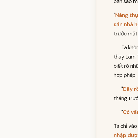
bản sao m
"
Nàng thự
sản nhà 
trước mặt 
Ta khôn
thay Lâm T
biết rõ nh
hợp pháp.
"
Đây rồ
tháng trướ
"
Có vấ
Ta chỉ vào
nhập dược