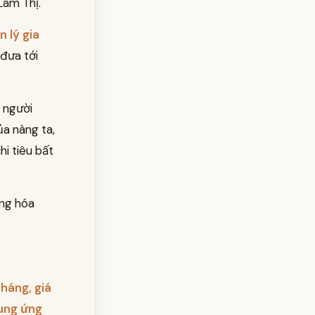
Lâm Thị.
 lý gia
 đưa tới
à người
ủa nàng ta,
i tiêu bất
àng hóa
tháng, giá
cung ứng