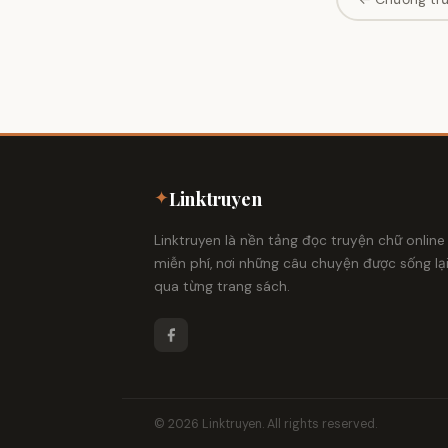
✦
Linktruyen
Linktruyen là nền tảng đọc truyện chữ online
miễn phí, nơi những câu chuyện được sống lạ
qua từng trang sách.
© 2026 Linktruyen. All rights reserved.