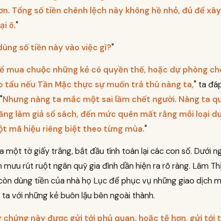
hơn. Tổng số tiền chênh lệch này không hề nhỏ, đủ để xâ
ại ô.
"
ùng số tiền này vào việc gì?
"
 để mua chuộc những kẻ có quyền thế, hoặc dự phòng ch
 tẩu nếu Tần Mặc thực sự muốn trả thù nàng ta,
" ta đá
"
Nhưng nàng ta mắc một sai lầm chết người. Nàng ta qu
ăng làm giả sổ sách, đến mức quên mất rằng mỗi loại dư
t mã hiệu riêng biệt theo từng mùa.
"
ra một tờ giấy trắng, bắt đầu tính toán lại các con số. Dưới n
 mưu rút ruột ngân quỹ gia đình dần hiện ra rõ ràng. Lâm Th
 còn dùng tiền của nhà họ Lục để phục vụ những giao dịch
 ta với những kẻ buôn lậu bên ngoài thành.
 chứng này được gửi tới phủ quan, hoặc tệ hơn, gửi tới 