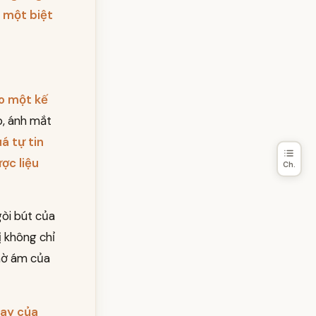
y một biệt
o một kế
p, ánh mắt
á tự tin
ợc liệu
Ch.
gòi bút của
ị không chỉ
 mờ ám của
tay của