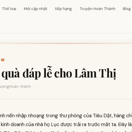
Thể loại
Mới cập nhật
Xếp hạng
Truyện Hoàn Thành
Blog
 📖
quà đáp lễ cho Lâm Thị
ương
Hoàn thành
ánh nến nhập nhoạng trong thư phòng của Tiêu Dật, hàng c
 kinh doanh của nhà họ Lục được trải ra trước mắt ta. Đây l