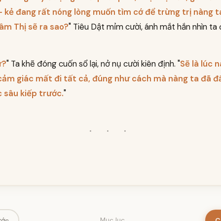
 kẻ đang rất nóng lòng muốn tìm cớ để trừng trị nàng ta
âm Thị sẽ ra sao?
" Tiêu Dật mỉm cười, ánh mắt hắn nhìn ta
ư?
" Ta khẽ đóng cuốn sổ lại, nở nụ cười kiên định. "
Sẽ là lúc 
cảm giác mất đi tất cả, đúng như cách mà nàng ta đã đ
 sâu kiếp trước.
"
· · ·
ước
C
Mục lục