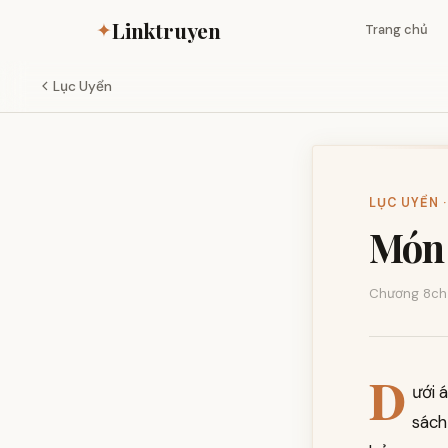
Linktruyen
✦
Trang chủ
Lục Uyển
LỤC UYỂN ·
Món 
Chương 8
ch
D
ưới 
sách