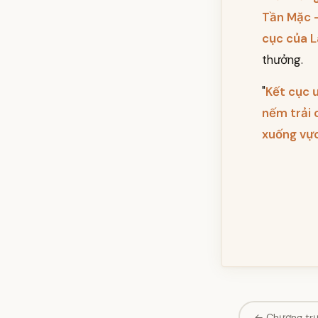
Tần Mặc –
cục của L
thưởng.
"
Kết cục 
nếm trải 
xuống vực
← Chương tr