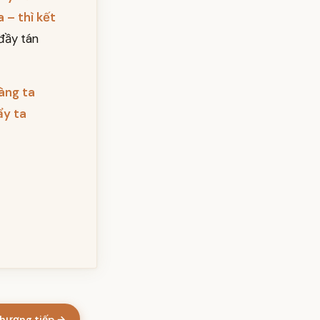
 – thì kết
 đầy tán
nàng ta
ẩy ta
hương tiếp →