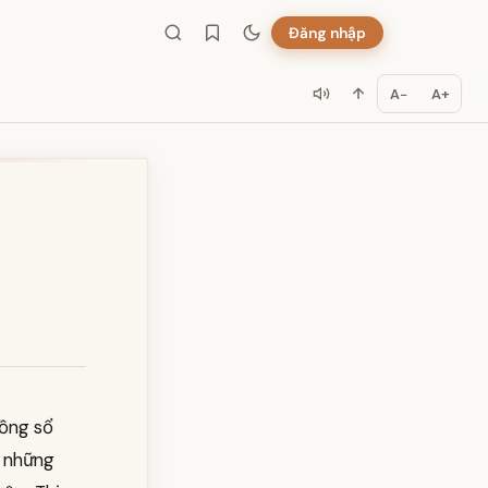
Đăng nhập
A−
A+
hồng sổ
à những