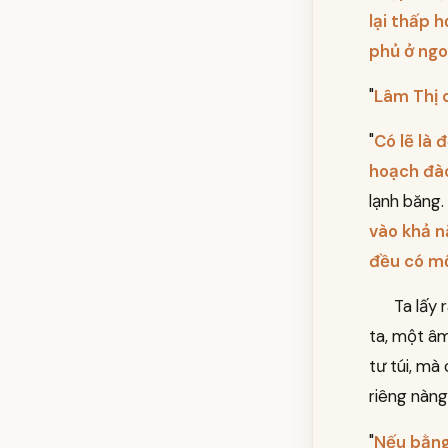
lại thấp 
phủ ở ngo
"
Lâm Thị d
"
Có lẽ là
hoạch đào
lạnh băng. 
vào khả n
đều có mộ
Ta lấy 
ta, một âm
tư túi, mà
riêng nàng
"
Nếu bằng