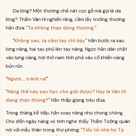
Da lông? Một thương chẻ nát cọc gỗ mà gọi là da
lông? Thẩm Vân Hi nghiến răng, cầm lấy trường thương
hắn đưa. "
Ta không thạo dùng thương.
"
"
Không sao, ta cầm tay chỉ dạy.
" Hắn bước ra sau
lưng nàng, hai tay phủ lên tay nàng. Ngực hắn dán chặt
vào lưng nàng, hơi thở nam tính phả vào cổ khiến nàng
bủn rủn.
"
Ngươi... tránh ra!
"
"
Nàng thế này sao học cho giỏi được? Hay là Vân Hi
đang thẹn thùng?
" Hắn thấp giọng trêu đùa.
Trong tháng kế tiếp, hắn xoay nàng như chong chóng.
Cho đến ngày nàng vô tình nghe thấy Thẩm Tướng quân
nói với mẫu thân trong thư phòng: "
Tiểu tử nhà họ Tạ