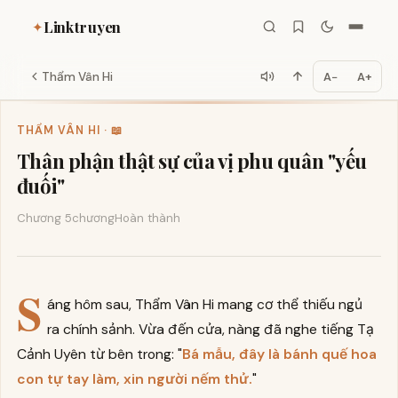
Linktruyen
✦
Thẩm Vân Hi
A−
A+
THẨM VÂN HI · 📖
Thân phận thật sự của vị phu quân "yếu
đuối"
Chương 5
chương
Hoàn thành
S
áng hôm sau, Thẩm Vân Hi mang cơ thể thiếu ngủ
ra chính sảnh. Vừa đến cửa, nàng đã nghe tiếng Tạ
Cảnh Uyên từ bên trong: "
Bá mẫu, đây là bánh quế hoa
con tự tay làm, xin người nếm thử.
"