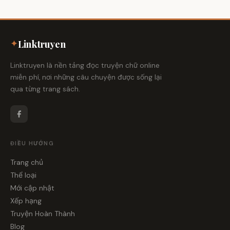
✦
Linktruyen
Linktruyen là nền tảng đọc truyện chữ online
miễn phí, nơi những câu chuyện được sống lại
qua từng trang sách.
ĐIỀU HƯỚNG
Trang chủ
Thể loại
Mới cập nhật
Xếp hạng
Truyện Hoàn Thành
Blog