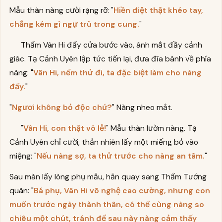
Mẫu thân nàng cười rạng rỡ: "
Hiền điệt thật khéo tay,
chẳng kém gì ngự trù trong cung.
"
Thẩm Vân Hi đẩy cửa bước vào, ánh mắt đầy cảnh
giác. Tạ Cảnh Uyên lập tức tiến lại, đưa đĩa bánh về phía
nàng: "
Vân Hi, nếm thử đi, ta đặc biệt làm cho nàng
đấy.
"
"
Ngươi không bỏ độc chứ?
" Nàng nheo mắt.
"
Vân Hi, con thật vô lễ!
" Mẫu thân lườm nàng. Tạ
Cảnh Uyên chỉ cười, thản nhiên lấy một miếng bỏ vào
miệng: "
Nếu nàng sợ, ta thử trước cho nàng an tâm.
"
Sau màn lấy lòng phụ mẫu, hắn quay sang Thẩm Tướng
quân: "
Bá phụ, Vân Hi võ nghệ cao cường, nhưng con
muốn trước ngày thành thân, có thể cùng nàng so
chiêu một chút, tránh để sau này nàng cảm thấy