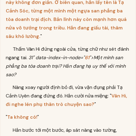
này không đơn giản. Ở biên quan, hắn lấy tên là Tạ
Cảnh Sóc, từng một mình một ngựa san phẳng ba
tòa doanh trại địch. Bản lĩnh này còn mạnh hơn quá
nửa võ tướng trong triều. Hắn đang giấu tài, thâm
sâu khó lường.
"
Thẩm Vân Hi đứng ngoài cửa, từng chữ như sét đánh
ngang tai.
31" data-index-in-node="
61
">Một mình san
phẳng ba tòa doanh trại? Hắn đang hạ uy thế với mình
sao?
Nàng xoay người định bỏ đi, vừa vặn đụng phải Tạ
Cảnh Uyên đang đứng đó. Hắn cười nửa miệng: "
Vân Hi,
đi nghe lén phụ thân trò chuyện sao?
"
"
Ta không có!
"
Hắn bước tới một bước, áp sát nàng vào tường,