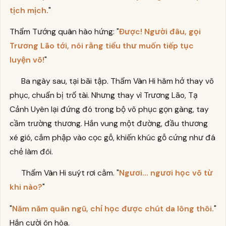
tịch mịch.
"
Thẩm Tướng quân hào hứng: "
Được! Người đâu, gọi
Trương Lão tới, nói rằng tiểu thư muốn tiếp tục
luyện võ!
"
Ba ngày sau, tại bãi tập. Thẩm Vân Hi hăm hở thay võ
phục, chuẩn bị trổ tài. Nhưng thay vì Trương Lão, Tạ
Cảnh Uyên lại đứng đó trong bộ võ phục gọn gàng, tay
cầm trường thương. Hắn vung một đường, đầu thương
xé gió, cắm phập vào cọc gỗ, khiến khúc gỗ cứng như đá
chẻ làm đôi.
Thẩm Vân Hi suýt rơi cằm. "
Ngươi... ngươi học võ từ
khi nào?
"
"
Năm năm quân ngũ, chỉ học được chút da lông thôi.
"
Hắn cười ôn hòa.