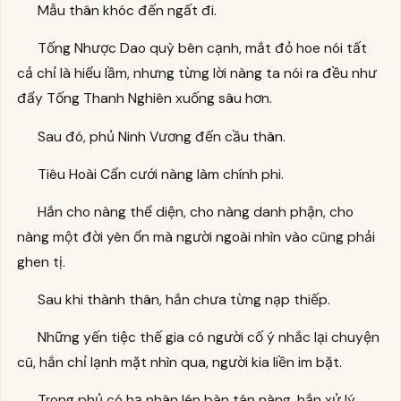
Mẫu thân khóc đến ngất đi.
Tống Nhược Dao quỳ bên cạnh, mắt đỏ hoe nói tất
cả chỉ là hiểu lầm, nhưng từng lời nàng ta nói ra đều như
đẩy Tống Thanh Nghiên xuống sâu hơn.
Sau đó, phủ Ninh Vương đến cầu thân.
Tiêu Hoài Cẩn cưới nàng làm chính phi.
Hắn cho nàng thể diện, cho nàng danh phận, cho
nàng một đời yên ổn mà người ngoài nhìn vào cũng phải
ghen tị.
Sau khi thành thân, hắn chưa từng nạp thiếp.
Những yến tiệc thế gia có người cố ý nhắc lại chuyện
cũ, hắn chỉ lạnh mặt nhìn qua, người kia liền im bặt.
Trong phủ có hạ nhân lén bàn tán nàng, hắn xử lý