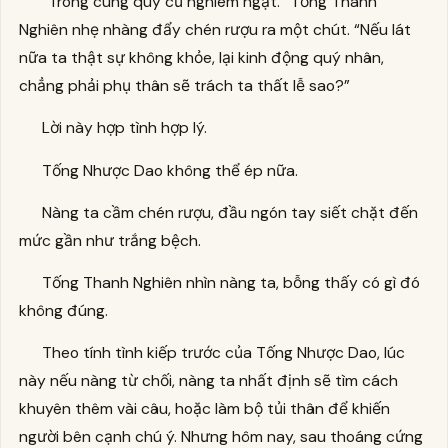
“Trong cung quy củ nghiêm ngặt.” Tống Thanh
Nghiên nhẹ nhàng đẩy chén rượu ra một chút. “Nếu lát
nữa ta thật sự không khỏe, lại kinh động quý nhân,
chẳng phải phụ thân sẽ trách ta thất lễ sao?”
Lời này hợp tình hợp lý.
Tống Nhược Dao không thể ép nữa.
Nàng ta cầm chén rượu, đầu ngón tay siết chặt đến
mức gần như trắng bệch.
Tống Thanh Nghiên nhìn nàng ta, bỗng thấy có gì đó
không đúng.
Theo tính tình kiếp trước của Tống Nhược Dao, lúc
này nếu nàng từ chối, nàng ta nhất định sẽ tìm cách
khuyên thêm vài câu, hoặc làm bộ tủi thân để khiến
người bên cạnh chú ý. Nhưng hôm nay, sau thoáng cứng