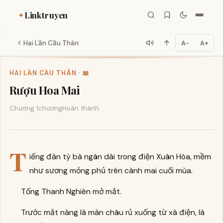
Linktruyen
✦
Hai Lần Cầu Thân
A−
A+
HAI LẦN CẦU THÂN · 📖
Rượu Hoa Mai
Chương 1
chương
Hoàn thành
T
iếng đàn tỳ bà ngân dài trong điện Xuân Hòa, mềm
như sương mỏng phủ trên cành mai cuối mùa.
Tống Thanh Nghiên mở mắt.
Trước mắt nàng là màn châu rủ xuống từ xà điện, là