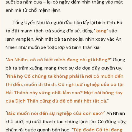
suốt ba năm qua – lại có ngày dám nhìn thẳng vào mắt
anh mà từ chối mệnh lệnh.
Tống Uyển Như là người đầu tiên lấy lại bình tĩnh. Bà
ta đặt mạnh tách trà xuống đĩa sứ, tiếng "
keng
" sắc
lạnh vang lên. Ánh mắt bà ta nheo lại, nhìn xoáy vào An
Nhiên như muốn xé toạc lớp vỏ bình thản kia.
"
An Nhiên, cô có biết mình đang nói gì không?
" Giọng
bà ta trầm xuống, mang theo sự đe dọa đầy quyền uy.
"
Nhà họ Cố chúng ta không phải là nơi cô muốn đến
thì đến, muốn đi thì đi. Cô nghĩ sự nghiệp của cô tại
Hải Thành này vững chãi lắm sao? Một cái búng tay
của Dịch Thần cũng đủ để cô mất hết tất cả.
"
"
Bác muốn nói đến sự nghiệp của con sao?
" An Nhiên
khẽ cười, nụ cười thanh tao nhưng lạnh lẽo. Cô đứng dậy,
chậm rãi bước quanh bàn họp. "
Tập đoàn Cố thị đang