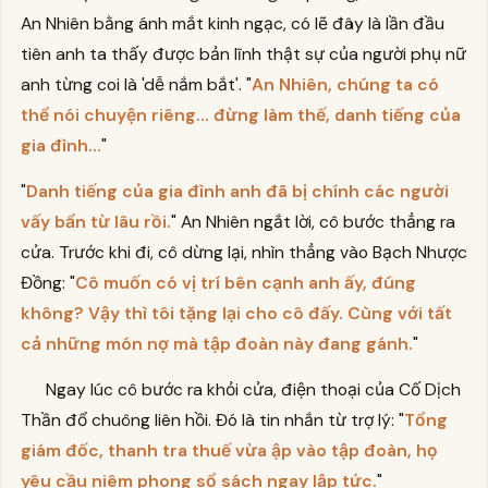
An Nhiên bằng ánh mắt kinh ngạc, có lẽ đây là lần đầu
tiên anh ta thấy được bản lĩnh thật sự của người phụ nữ
anh từng coi là 'dễ nắm bắt'. "
An Nhiên, chúng ta có
thể nói chuyện riêng... đừng làm thế, danh tiếng của
gia đình...
"
"
Danh tiếng của gia đình anh đã bị chính các người
vấy bẩn từ lâu rồi.
" An Nhiên ngắt lời, cô bước thẳng ra
cửa. Trước khi đi, cô dừng lại, nhìn thẳng vào Bạch Nhược
Đồng: "
Cô muốn có vị trí bên cạnh anh ấy, đúng
không? Vậy thì tôi tặng lại cho cô đấy. Cùng với tất
cả những món nợ mà tập đoàn này đang gánh.
"
Ngay lúc cô bước ra khỏi cửa, điện thoại của Cố Dịch
Thần đổ chuông liên hồi. Đó là tin nhắn từ trợ lý: "
Tổng
giám đốc, thanh tra thuế vừa ập vào tập đoàn, họ
yêu cầu niêm phong sổ sách ngay lập tức.
"