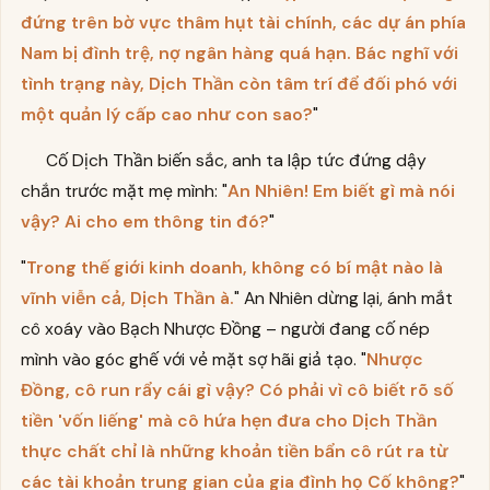
đứng trên bờ vực thâm hụt tài chính, các dự án phía
Nam bị đình trệ, nợ ngân hàng quá hạn. Bác nghĩ với
tình trạng này, Dịch Thần còn tâm trí để đối phó với
một quản lý cấp cao như con sao?
"
Cố Dịch Thần biến sắc, anh ta lập tức đứng dậy
chắn trước mặt mẹ mình: "
An Nhiên! Em biết gì mà nói
vậy? Ai cho em thông tin đó?
"
"
Trong thế giới kinh doanh, không có bí mật nào là
vĩnh viễn cả, Dịch Thần à.
" An Nhiên dừng lại, ánh mắt
cô xoáy vào Bạch Nhược Đồng – người đang cố nép
mình vào góc ghế với vẻ mặt sợ hãi giả tạo. "
Nhược
Đồng, cô run rẩy cái gì vậy? Có phải vì cô biết rõ số
tiền 'vốn liếng' mà cô hứa hẹn đưa cho Dịch Thần
thực chất chỉ là những khoản tiền bẩn cô rút ra từ
các tài khoản trung gian của gia đình họ Cố không?
"