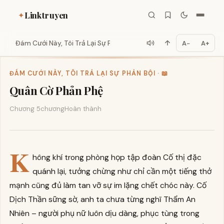
Linktruyen
✦
Đám Cưới Này, Tôi Trả Lại Sự P...
A−
A+
ĐÁM CƯỚI NÀY, TÔI TRẢ LẠI SỰ PHẢN BỘI · 📖
Quân Cờ Phản Phệ
Chương 5
chương
Hoàn thành
K
hông khí trong phòng họp tập đoàn Cố thị đặc
quánh lại, tưởng chừng như chỉ cần một tiếng thở
mạnh cũng đủ làm tan vỡ sự im lặng chết chóc này. Cố
Dịch Thần sững sờ, anh ta chưa từng nghĩ Thẩm An
Nhiên – người phụ nữ luôn dịu dàng, phục tùng trong