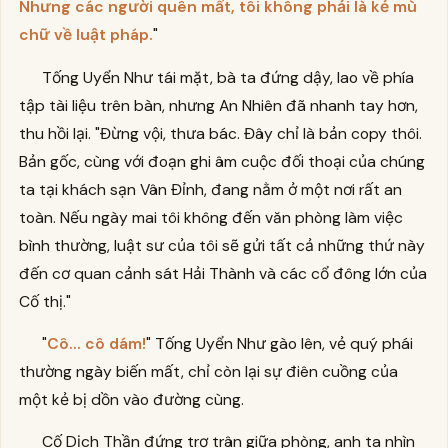
Nhưng các người quên mất, tôi không phải là kẻ mù
chữ về luật pháp.
"
Tống Uyển Như tái mặt, bà ta đứng dậy, lao về phía
tập tài liệu trên bàn, nhưng An Nhiên đã nhanh tay hơn,
thu hồi lại. "Đừng vội, thưa bác. Đây chỉ là bản copy thôi.
Bản gốc, cùng với đoạn ghi âm cuộc đối thoại của chúng
ta tại khách sạn Vân Đỉnh, đang nằm ở một nơi rất an
toàn. Nếu ngày mai tôi không đến văn phòng làm việc
bình thường, luật sư của tôi sẽ gửi tất cả những thứ này
đến cơ quan cảnh sát Hải Thành và các cổ đông lớn của
Cố thị."
"
Cô... cô dám!
" Tống Uyển Như gào lên, vẻ quý phái
thường ngày biến mất, chỉ còn lại sự điên cuồng của
một kẻ bị dồn vào đường cùng.
Cố Dịch Thần đứng trơ trân giữa phòng, anh ta nhìn