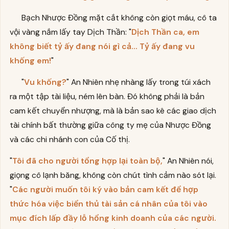
Bạch Nhược Đồng mặt cắt không còn giọt máu, cô ta
vội vàng nắm lấy tay Dịch Thần: "
Dịch Thần ca, em
không biết tỷ ấy đang nói gì cả... Tỷ ấy đang vu
khống em!
"
"
Vu khống?
" An Nhiên nhẹ nhàng lấy trong túi xách
ra một tập tài liệu, ném lên bàn. Đó không phải là bản
cam kết chuyển nhượng, mà là bản sao kê các giao dịch
tài chính bất thường giữa công ty mẹ của Nhược Đồng
và các chi nhánh con của Cố thị.
"
Tôi đã cho người tổng hợp lại toàn bộ,
" An Nhiên nói,
giọng cô lạnh băng, không còn chút tình cảm nào sót lại.
"
Các người muốn tôi ký vào bản cam kết để hợp
thức hóa việc biển thủ tài sản cá nhân của tôi vào
mục đích lấp đầy lỗ hổng kinh doanh của các người.