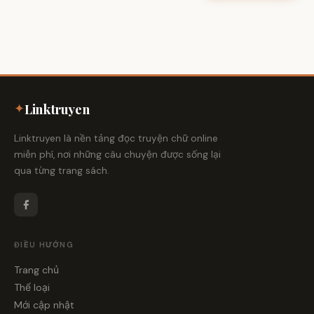
✦
Linktruyen
Linktruyen là nền tảng đọc truyện chữ online
miễn phí, nơi những câu chuyện được sống lại
qua từng trang sách.
ĐIỀU HƯỚNG
Trang chủ
Thể loại
Mới cập nhật