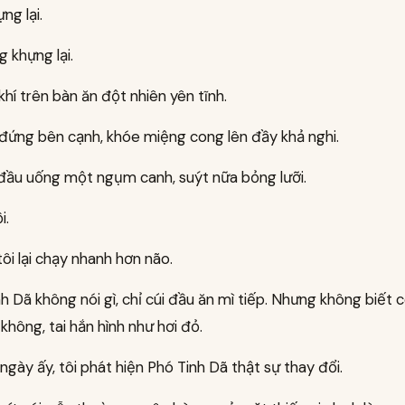
ng lại.
g khựng lại.
hí trên bàn ăn đột nhiên yên tĩnh.
 đứng bên cạnh, khóe miệng cong lên đầy khả nghi.
i đầu uống một ngụm canh, suýt nữa bỏng lưỡi.
i.
ôi lại chạy nhanh hơn não.
h Dã không nói gì, chỉ cúi đầu ăn mì tiếp. Nhưng không biết c
không, tai hắn hình như hơi đỏ.
ngày ấy, tôi phát hiện Phó Tinh Dã thật sự thay đổi.