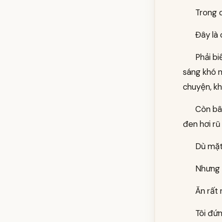
Trong q
Đây là 
Phải b
sáng khó n
chuyện, kh
Còn bây
đen hơi rũ
Dù mặt
Nhưng 
Ăn rất 
Tôi đứn