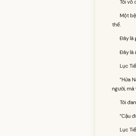
Tôi vô 
Một bệ
thể.
Đây là 
Đây là 
Lục Tiể
“Hứa Na
người, mà 
Tôi đan
“Cậu đừ
Lục Ti