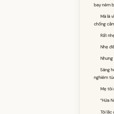
bay ném b
Mà là v
chống cằm 
Rất nhẹ
Nhẹ đế
Nhưng t
Sáng hô
nghiêm túc
Mẹ tôi 
“Hứa N
Tôi lắc