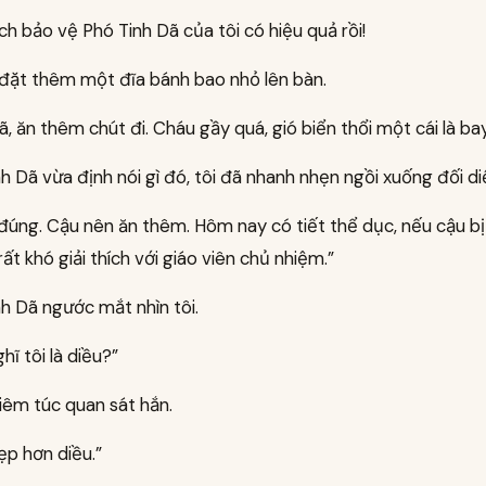
h bảo vệ Phó Tinh Dã của tôi có hiệu quả rồi!
 đặt thêm một đĩa bánh bao nhỏ lên bàn.
ã, ăn thêm chút đi. Cháu gầy quá, gió biển thổi một cái là ba
h Dã vừa định nói gì đó, tôi đã nhanh nhẹn ngồi xuống đối di
 đúng. Cậu nên ăn thêm. Hôm nay có tiết thể dục, nếu cậu bị 
rất khó giải thích với giáo viên chủ nhiệm.”
h Dã ngước mắt nhìn tôi.
hĩ tôi là diều?”
iêm túc quan sát hắn.
ẹp hơn diều.”