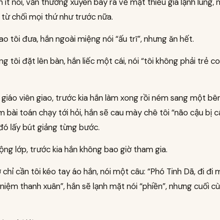
 ít nói, vẫn thường xuyên bày ra vẻ mặt thiếu gia lạnh lùng,
từ chối mọi thứ như trước nữa.
o tôi đưa, hắn ngoài miệng nói “ấu trĩ”, nhưng ăn hết.
g tôi đặt lên bàn, hắn liếc một cái, nói “tôi không phải trẻ co
 giáo viên giao, trước kia hắn làm xong rồi ném sang một bên
m bài toán chạy tới hỏi, hắn sẽ cau mày chê tôi “não cậu bị c
u đó lấy bút giảng từng bước.
ng lớp, trước kia hắn không bao giờ tham gia.
 chỉ cần tôi kéo tay áo hắn, nói một câu: “Phó Tinh Dã, đi đi 
ỷ niệm thanh xuân”, hắn sẽ lạnh mặt nói “phiền”, nhưng cuối c