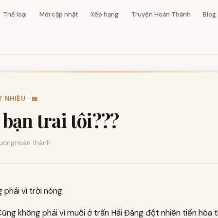
Thể loại
Mới cập nhật
Xếp hạng
Truyện Hoàn Thành
Blog
 NHIỀU · 📖
bạn trai tôi???
ương
Hoàn thành
 phải vì trời nóng.
Cũng không phải vì muỗi ở trấn Hải Đăng đột nhiên tiến hóa