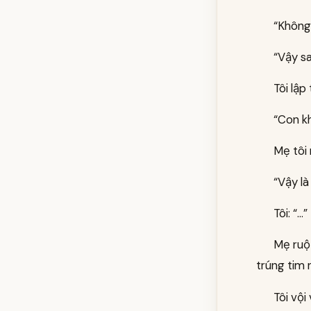
“Không
“Vậy s
Tôi lập
“Con kh
Mẹ tôi
“Vậy l
Tôi: “…”
Mẹ ruột
trúng tim 
Tôi vội