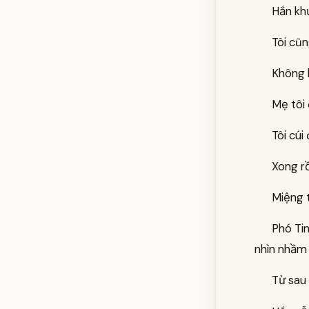
Hắn khự
Tôi cũn
Không k
Mẹ tôi
Tôi cú
Xong rồ
Miệng t
Phó Tin
nhìn nhầm 
Từ sau 