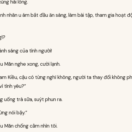
cùng hài lòng.
nh nhân u ám bắt đầu ăn sáng, làm bài tập, tham gia hoạt đ
gì?
ánh sáng của tình người!
u Mãn nghe xong, cười lạnh.
m Kiều, cậu có từng nghĩ không, người ta thay đổi không phả
vì tình yêu?”
g uống trà sữa, suýt phun ra.
ng nói bậy.”
ểu Mãn chống cằm nhìn tôi.