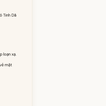
hó Tinh Dã
p loạn xạ.
 vẻ mặt