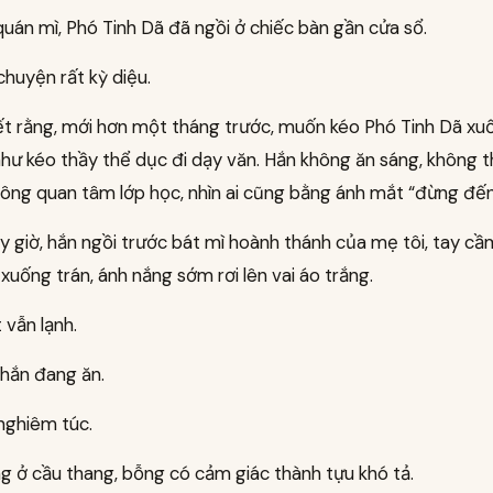
uán mì, Phó Tinh Dã đã ngồi ở chiếc bàn gần cửa sổ.
chuyện rất kỳ diệu.
iết rằng, mới hơn một tháng trước, muốn kéo Phó Tinh Dã xu
hư kéo thầy thể dục đi dạy văn. Hắn không ăn sáng, không th
ông quan tâm lớp học, nhìn ai cũng bằng ánh mắt “đừng đến 
 giờ, hắn ngồi trước bát mì hoành thánh của mẹ tôi, tay cầ
 xuống trán, ánh nắng sớm rơi lên vai áo trắng.
 vẫn lạnh.
hắn đang ăn.
nghiêm túc.
g ở cầu thang, bỗng có cảm giác thành tựu khó tả.