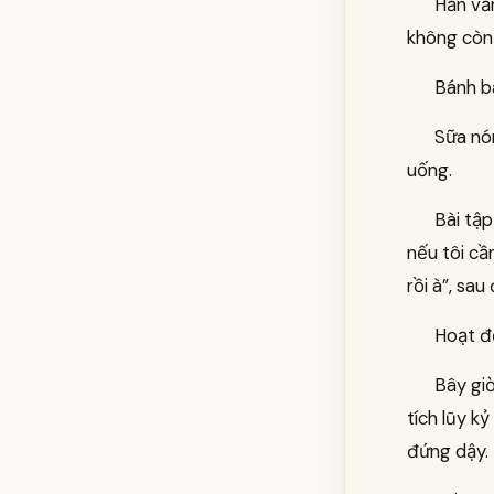
Hắn vẫn
không còn 
Bánh ba
Sữa nón
uống.
Bài tập
nếu tôi cầ
rồi à”, sa
Hoạt độ
Bây giờ
tích lũy k
đứng dậy.