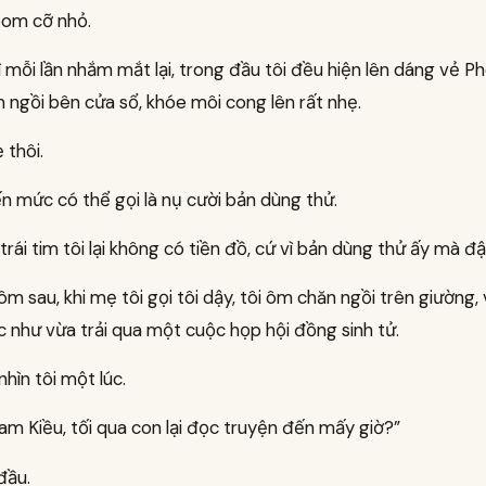
om cỡ nhỏ.
ì mỗi lần nhắm mắt lại, trong đầu tôi đều hiện lên dáng vẻ P
ngồi bên cửa sổ, khóe môi cong lên rất nhẹ.
 thôi.
n mức có thể gọi là nụ cười bản dùng thử.
rái tim tôi lại không có tiền đồ, cứ vì bản dùng thử ấy mà đậ
m sau, khi mẹ tôi gọi tôi dậy, tôi ôm chăn ngồi trên giường,
 như vừa trải qua một cuộc họp hội đồng sinh tử.
nhìn tôi một lúc.
am Kiều, tối qua con lại đọc truyện đến mấy giờ?”
 đầu.