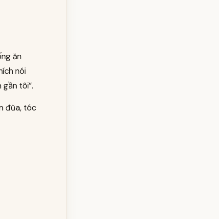
ống ăn
ích nói
gần tôi”.
m đũa, tóc