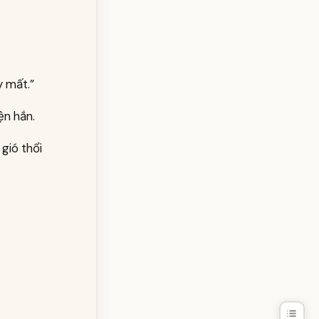
y mất.”
ện hắn.
gió thổi