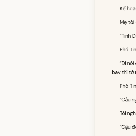
Kế hoạc
Mẹ tôi
“Tinh D
Phó Tin
“Dì nói
bay thì tớ 
Phó Tin
“Cậu ng
Tôi ngh
“Cậu đ