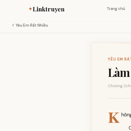
Linktruyen
✦
Trang chủ
Yêu Em Rất Nhiều
YÊU EM RẤT
Làm 
Chương 2
ch
K
hông