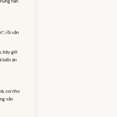
 nhưng hắn
n”, rồi vẫn
, bây giờ
á biển ăn
mà, coi như
ùng vẫn