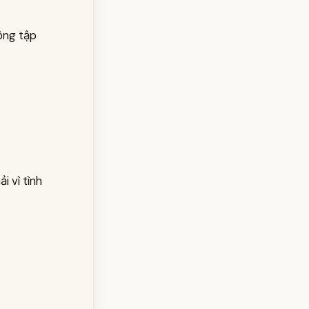
ộng tập
i vì tình