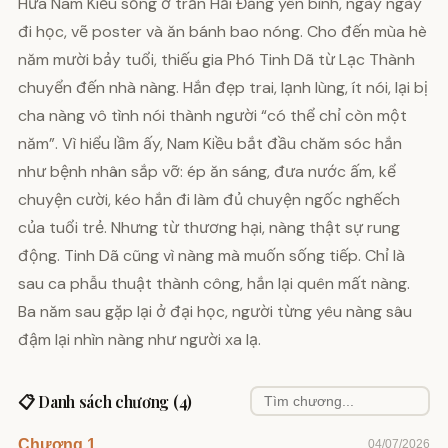
Hứa Nam Kiều sống ở trấn Hải Đăng yên bình, ngày ngày
đi học, vẽ poster và ăn bánh bao nóng. Cho đến mùa hè
năm mười bảy tuổi, thiếu gia Phó Tinh Dã từ Lạc Thành
chuyển đến nhà nàng. Hắn đẹp trai, lạnh lùng, ít nói, lại bị
cha nàng vô tình nói thành người “có thể chỉ còn một
năm”. Vì hiểu lầm ấy, Nam Kiều bắt đầu chăm sóc hắn
như bệnh nhân sắp vỡ: ép ăn sáng, đưa nước ấm, kể
chuyện cười, kéo hắn đi làm đủ chuyện ngốc nghếch
của tuổi trẻ. Nhưng từ thương hại, nàng thật sự rung
động. Tinh Dã cũng vì nàng mà muốn sống tiếp. Chỉ là
sau ca phẫu thuật thành công, hắn lại quên mất nàng.
Ba năm sau gặp lại ở đại học, người từng yêu nàng sâu
đậm lại nhìn nàng như người xa lạ.
📋 Danh sách chương (4)
Chương 1
04/07/2026