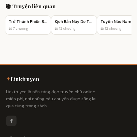
📚 Truyện liên quan
Trở Thành Phiên Bản Tốt Hơn
Kịch Bản Này Do Tôi Viết Sao?
Tuyến Nào Nam Chính Cũng Đòi Giết Tôi
📖 7 chương
📖 12 chương
📖 12 chương
✦
Linktruyen
Linktruyen là nền tảng đọc truyện chữ online
miễn phí, nơi những câu chuyện được sống lại
qua từng trang sách.