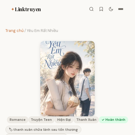
Linktruyen
✦
Trang chủ
/
Yêu Em Rất Nhiều
Romance
Truyện Teen
Hiện Đại
Thanh Xuân
✓ Hoàn thành
🏷️ thanh xuân chữa lành sau tổn thương