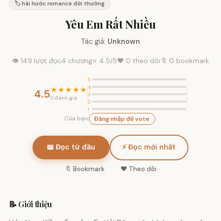
🏷️ hài hước romance đời thường
Yêu Em Rất Nhiều
Tác giả:
Unknown
👁 149 lượt đọc
4 chương
⭐
4.5
/5
❤️
0
theo dõi
🔖 0 bookmark
5
4
★★★★★
4.5
3
0 đánh giá
2
1
Của bạn:
Đăng nhập để vote
📖 Đọc từ đầu
⚡ Đọc mới nhất
🔖 Bookmark
❤️ Theo dõi
📝 Giới thiệu