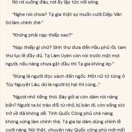
Nó rơi xuống đâu, nơi ấy lập tức nổi sóng.
“Nghe nói chưa? Tạ gia thật sự muốn cưới Diệp Vãn
Sơ làm chính thê.”
“Không phải nạp thiếp sao?”
“Nạp thiếp gì chứ? Sính thư đưa đến Hầu phủ rồi, tam
thư lục lễ đầy đủ. Tạ Lâm Uyên còn nói trước mặt mọi
người, nếu nàng chưa gật đầu thì Tạ gia không ép.”
“Đúng là người đọc sách đến ngốc. Một nữ tử từng ở
Túy Nguyệt Lâu, dù là người bị hại thì cũng…”
“Ngươi nhỏ tiếng thôi. Bây giờ ai còn dám nói nàng
bẩn? Người ta bị tráo đổi từ nhỏ, bị bán đi, còn sống sót
trở về đã không dễ. Tĩnh Quốc Công phủ chê nàng
không xứng làm chính thê, Tạ gia lại dám dùng chính lễ
cưới nàng. Nói thật, chuyện này Quốc công phủ mới mất