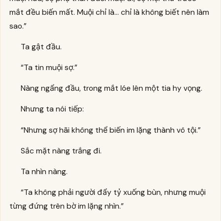
mắt đều biến mất. Muội chỉ là… chỉ là không biết nên làm
sao.”
Ta gật đầu.
“Ta tin muội sợ.”
Nàng ngẩng đầu, trong mắt lóe lên một tia hy vọng.
Nhưng ta nói tiếp:
“Nhưng sợ hãi không thể biến im lặng thành vô tội.”
Sắc mặt nàng trắng đi.
Ta nhìn nàng.
“Ta không phải người đẩy tỷ xuống bùn, nhưng muội
từng đứng trên bờ im lặng nhìn.”