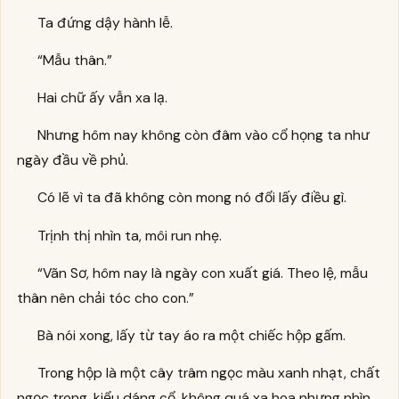
Ta đứng dậy hành lễ.
“Mẫu thân.”
Hai chữ ấy vẫn xa lạ.
Nhưng hôm nay không còn đâm vào cổ họng ta như
ngày đầu về phủ.
Có lẽ vì ta đã không còn mong nó đổi lấy điều gì.
Trịnh thị nhìn ta, môi run nhẹ.
“Vãn Sơ, hôm nay là ngày con xuất giá. Theo lệ, mẫu
thân nên chải tóc cho con.”
Bà nói xong, lấy từ tay áo ra một chiếc hộp gấm.
Trong hộp là một cây trâm ngọc màu xanh nhạt, chất
ngọc trong, kiểu dáng cổ, không quá xa hoa nhưng nhìn