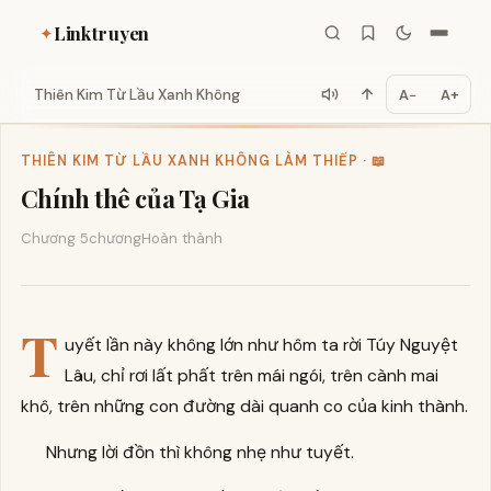
Linktruyen
✦
Thiên Kim Từ Lầu Xanh Không Là...
A−
A+
THIÊN KIM TỪ LẦU XANH KHÔNG LÀM THIẾP · 📖
Chính thê của Tạ Gia
Chương 5
chương
Hoàn thành
T
uyết lần này không lớn như hôm ta rời Túy Nguyệt
Lâu, chỉ rơi lất phất trên mái ngói, trên cành mai
khô, trên những con đường dài quanh co của kinh thành.
Nhưng lời đồn thì không nhẹ như tuyết.