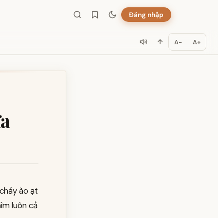
Đăng nhập
A−
A+
ữa
 chảy ào ạt
hìm luôn cả