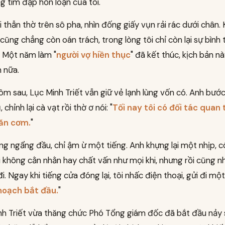
g tim đập hỗn loạn của tôi.
i thẫn thờ trên sô pha, nhìn đống giấy vụn rải rác dưới chân
 cũng chẳng còn oán trách, trong lòng tôi chỉ còn lại sự bình
. Một năm làm "
người vợ hiền thục
" đã kết thúc, kịch bản này
 nữa.
m sau, Lục Minh Triết vẫn giữ vẻ lạnh lùng vốn có. Anh bước
chỉnh lại cà vạt rồi thờ ơ nói: "
Tối nay tôi có đối tác quan 
ăn cơm.
"
ng ngẩng đầu, chỉ ậm ừ một tiếng. Anh khựng lại một nhịp, c
ôi không cằn nhằn hay chất vấn như mọi khi, nhưng rồi cũng n
i. Ngay khi tiếng cửa đóng lại, tôi nhấc điện thoại, gửi đi một
hoạch bắt đầu.
"
nh Triết vừa thăng chức Phó Tổng giám đốc đã bắt đầu nảy 