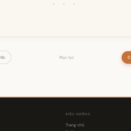
· · ·
ước
C
Mục lục
ĐIỀU HƯỚNG
Trang chủ