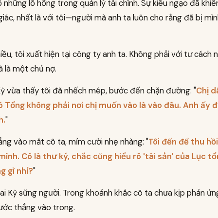
ộ những lỗ hổng trong quản lý tài chính. Sự kiêu ngạo đã khiế
iác, nhất là với tôi—người mà anh ta luôn cho rằng đã bị mì
iều, tôi xuất hiện tại công ty anh ta. Không phải với tư cách 
à là một chủ nợ.
Kỳ vừa thấy tôi đã nhếch mép, bước đến chặn đường: "
Chị d
 Tổng không phải nơi chị muốn vào là vào đâu. Anh ấy 
h.
"
hẳng vào mắt cô ta, mỉm cười nhẹ nhàng: "
Tôi đến để thu hồ
mình. Cô là thư ký, chắc cũng hiểu rõ 'tài sản' của Lục t
 gì nhỉ?
"
ai Kỳ sững người. Trong khoảnh khắc cô ta chưa kịp phản ứng
ước thẳng vào trong.