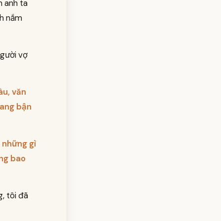
n anh ta
nh nắm
người vợ
âu, văn
đang bận
i những gì
ổng bao
, tôi đã