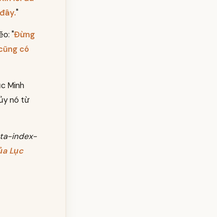
 đây.
"
ẽo: "
Đừng
 cũng có
ục Minh
hủy nó từ
ata-index-
ủa Lục