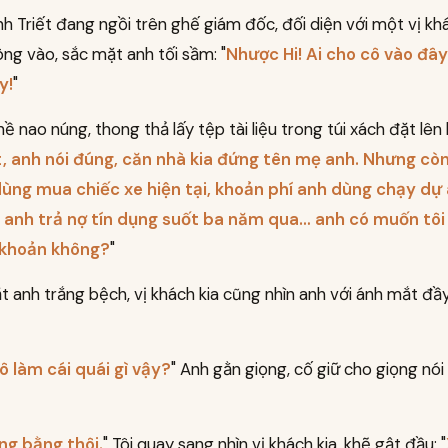
h Triết đang ngồi trên ghế giám đốc, đối diện với một vị kh
ông vào, sắc mặt anh tối sầm: "
Nhược Hi! Ai cho cô vào đây
y!
"
ề nao núng, thong thả lấy tệp tài liệu trong túi xách đặt lên 
t, anh nói đúng, căn nhà kia đứng tên mẹ anh. Nhưng cò
dùng mua chiếc xe hiện tại, khoản phí anh dùng chạy dự 
n anh trả nợ tín dụng suốt ba năm qua… anh có muốn tôi l
 khoản không?
"
 anh trắng bệch, vị khách kia cũng nhìn anh với ánh mắt đầ
ô làm cái quái gì vậy?
" Anh gằn giọng, cố giữ cho giọng nói
ông bằng thôi.
" Tôi quay sang nhìn vị khách kia, khẽ gật đầu: "