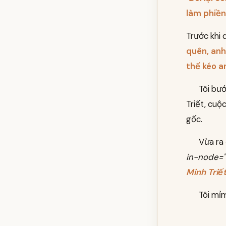
làm phiền
Trước khi q
quên, anh 
thể kéo a
Tôi bướ
Triết, cuộ
gốc.
Vừa ra 
in-node="
Minh Triết
Tôi mỉm