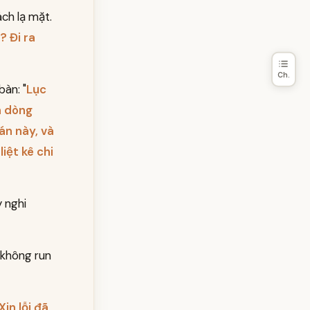
ách lạ mặt.
? Đi ra
Ch.
bàn: "
Lục
n dòng
án này, và
iệt kê chi
y nghi
 không run
Xin lỗi đã