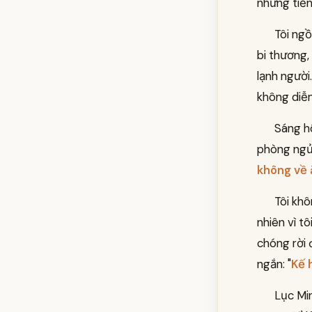
những tiến
Tôi ngồ
bi thương,
lạnh người
không diễn
Sáng hô
phòng ngủ, 
không về 
Tôi khô
nhiên vì t
chóng rời đ
ngắn: "
Kế 
Lục Mi