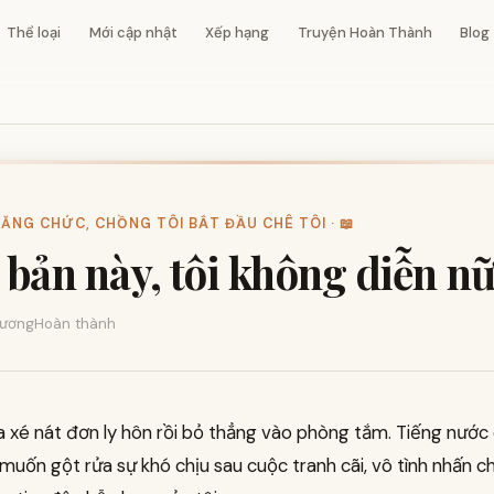
Thể loại
Mới cập nhật
Xếp hạng
Truyện Hoàn Thành
Blog
HĂNG CHỨC, CHỒNG TÔI BẮT ĐẦU CHÊ TÔI · 📖
 bản này, tôi không diễn n
ương
Hoàn thành
a xé nát đơn ly hôn rồi bỏ thẳng vào phòng tắm. Tiếng nước
muốn gột rửa sự khó chịu sau cuộc tranh cãi, vô tình nhấn c