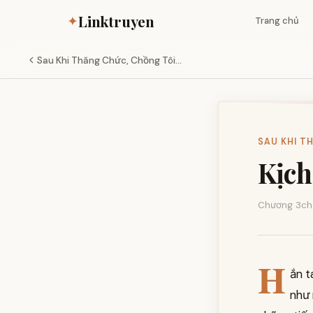
Linktruyen
✦
Trang chủ
Sau Khi Thăng Chức, Chồng Tôi...
SAU KHI T
Kịch
Chương 3
ch
H
ắn t
như 