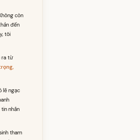
. Không còn
 thản đến
, tôi
 ra từ
trọng,
ó lẽ ngạc
hanh
 tin nhắn
sinh tham