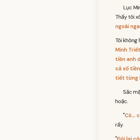
Lục Min
Thấy tôi x
ngoài nga
Tôi không h
Minh Triế
tiền anh 
cả số tiề
tiết từng
Sắc mặt
hoặc.
"
Cô… c
rẩy.
"
Đòi lại c