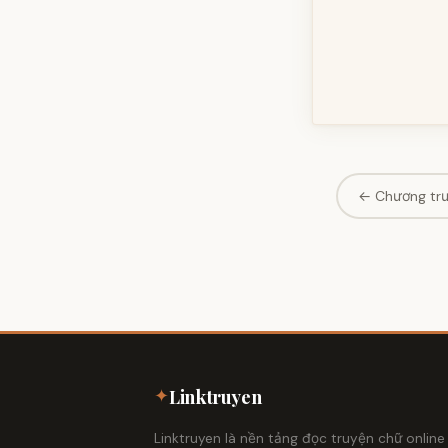
← Chương tr
✦
Linktruyen
Linktruyen là nền tảng đọc truyện chữ online