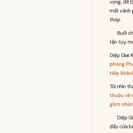
vọng, để l
mất cảnh g
thóp.
Buổi ch
tận tụy, m
Diệp Giai 
phòng Phó
tiếp khác
Tôi nhìn t
thuộc về 
gồm những
Diệp Gi
đẩy cửa b