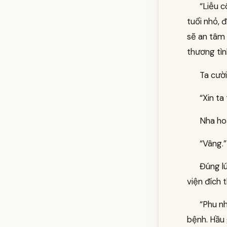
“Liễu c
tuổi nhỏ, 
sẽ an tâm
thương tìn
Ta cười
“Xin ta
Nha ho
“Vâng.”
Đúng lú
viện đích 
“Phu nh
bệnh. Hầu 