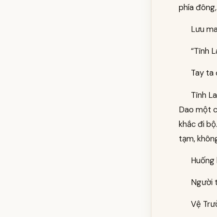
phía đông,
Lưu ma
“Tĩnh L
Tay ta
Tĩnh L
Dao một c
khắc đi bộ
tạm, không
Huống 
Người 
Vệ Trư