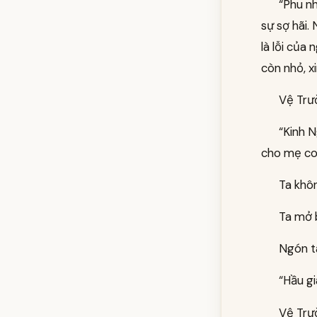
“Phu n
sự sợ hãi.
là lỗi của
còn nhỏ, x
Vệ Trư
“Kinh N
cho mẹ con
Ta khôn
Ta mở 
Ngón ta
“Hầu gi
Vệ Trư