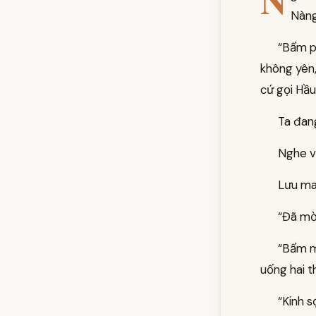
N
Nàng
“Bẩm p
không yên,
cứ gọi Hầu 
Ta đan
Nghe vậ
Lưu ma 
“Đã mờ
“Bẩm ma
uống hai t
“Kinh 