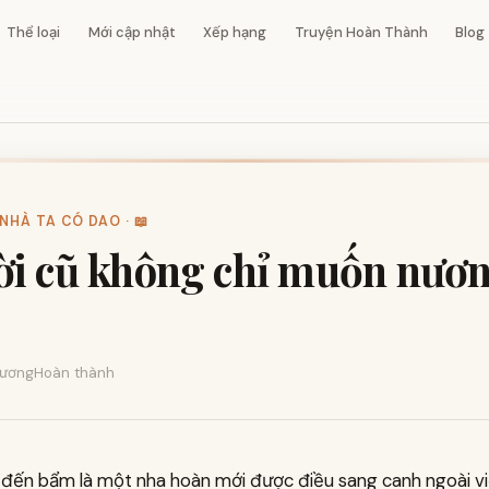
Thể loại
Mới cập nhật
Xếp hạng
Truyện Hoàn Thành
Blog
NHÀ TA CÓ DAO · 📖
i cũ không chỉ muốn nươ
ương
Hoàn thành
 đến bẩm là một nha hoàn mới được điều sang canh ngoài vi