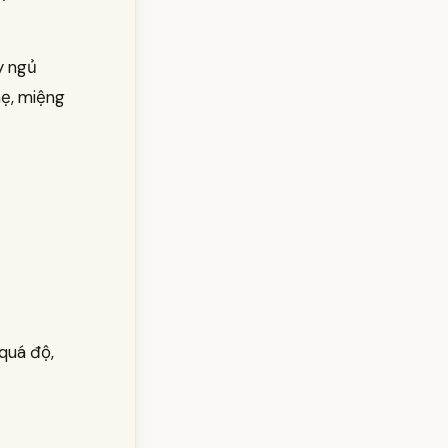
y ngủ
hẹ, miệng
 quá độ,