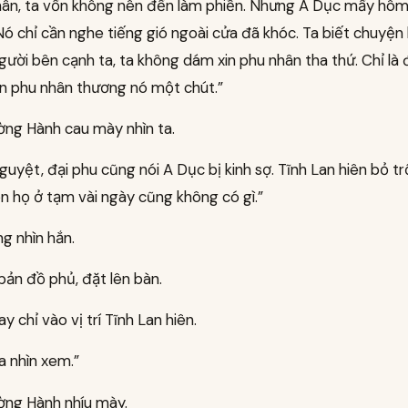
hân, ta vốn không nên đến làm phiền. Nhưng A Dục mấy hôm
 Nó chỉ cần nghe tiếng gió ngoài cửa đã khóc. Ta biết chuyệ
 người bên cạnh ta, ta không dám xin phu nhân tha thứ. Chỉ là
in phu nhân thương nó một chút.”
ờng Hành cau mày nhìn ta.
guyệt, đại phu cũng nói A Dục bị kinh sợ. Tĩnh Lan hiên bỏ tr
 họ ở tạm vài ngày cũng không có gì.”
g nhìn hắn.
bản đồ phủ, đặt lên bàn.
y chỉ vào vị trí Tĩnh Lan hiên.
a nhìn xem.”
ờng Hành nhíu mày.