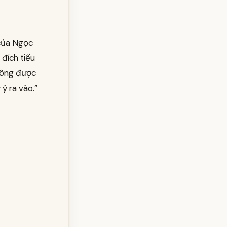
 của Ngọc
 đích tiểu
không được
ý ra vào.”