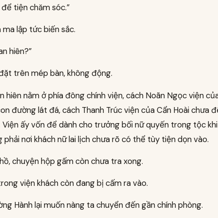
 để tiện chăm sóc.”
 ma lập tức biến sắc.
an hiên?”
 đặt trên mép bàn, không động.
an hiên nằm ở phía đông chính viện, cách Noãn Ngọc viện c
on đường lát đá, cách Thanh Trúc viện của Cẩn Hoài chưa 
. Viện ấy vốn để dành cho trưởng bối nữ quyến trong tộc kh
 phải nơi khách nữ lai lịch chưa rõ có thể tùy tiện dọn vào.
hồ, chuyện hộp gấm còn chưa tra xong.
trong viện khách còn đang bị cấm ra vào.
ờng Hành lại muốn nàng ta chuyển đến gần chính phòng.