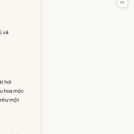
Ch.
ủ và
t hơi
hêu hoa mộc
c như một