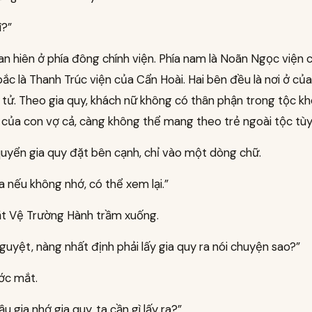
ì?”
an hiên ở phía đông chính viện. Phía nam là Noãn Ngọc viện
bắc là Thanh Trúc viện của Cẩn Hoài. Hai bên đều là nơi ở của
 tử. Theo gia quy, khách nữ không có thân phận trong tộc 
 của con vợ cả, càng không thể mang theo trẻ ngoài tộc tùy 
quyển gia quy đặt bên cạnh, chỉ vào một dòng chữ.
a nếu không nhớ, có thể xem lại.”
t Vệ Trường Hành trầm xuống.
guyệt, nàng nhất định phải lấy gia quy ra nói chuyện sao?”
ớc mắt.
u gia nhớ gia quy, ta cần gì lấy ra?”