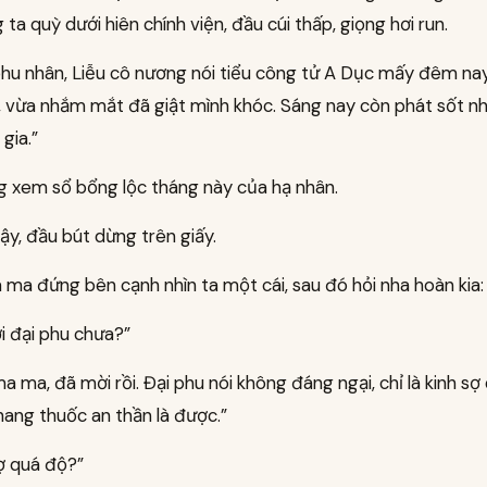
 ta quỳ dưới hiên chính viện, đầu cúi thấp, giọng hơi run.
hu nhân, Liễu cô nương nói tiểu công tử A Dục mấy đêm na
 vừa nhắm mắt đã giật mình khóc. Sáng nay còn phát sốt n
gia.”
g xem sổ bổng lộc tháng này của hạ nhân.
y, đầu bút dừng trên giấy.
ma đứng bên cạnh nhìn ta một cái, sau đó hỏi nha hoàn kia:
i đại phu chưa?”
 ma, đã mời rồi. Đại phu nói không đáng ngại, chỉ là kinh sợ
hang thuốc an thần là được.”
sợ quá độ?”