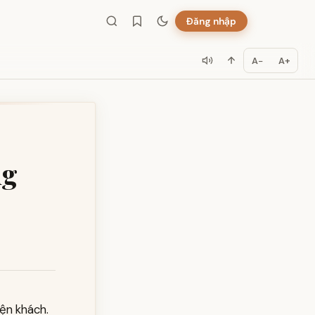
Đăng nhập
A−
A+
ng
ện khách.