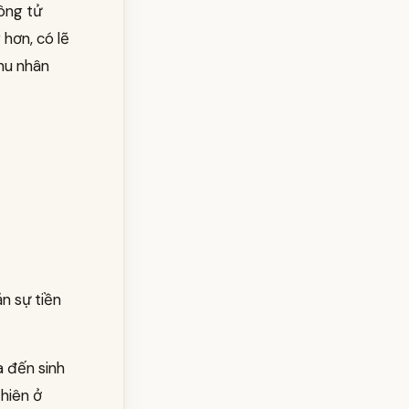
công tử
hơn, có lẽ
hu nhân
n sự tiền
a đến sinh
hiên ở