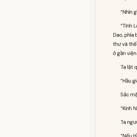
“Nhìn g
“Tĩnh L
Dao, phía 
thư và thế
ở gần viện
Ta lật 
“Hầu gi
Sắc mặ
“Kinh N
Ta ngư
“Nếu Hầ