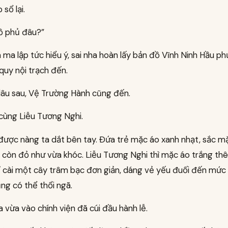
 sổ lại.
ồ phủ đâu?”
ma lập tức hiểu ý, sai nha hoàn lấy bản đồ Vĩnh Ninh Hầu ph
quy nội trạch đến.
lâu sau, Vệ Trường Hành cũng đến.
 cùng Liễu Tương Nghi.
được nàng ta dắt bên tay. Đứa trẻ mặc áo xanh nhạt, sắc mặ
 còn đỏ như vừa khóc. Liễu Tương Nghi thì mặc áo trắng t
hỉ cài một cây trâm bạc đơn giản, dáng vẻ yếu đuối đến mứ
ũng có thể thổi ngã.
 vừa vào chính viện đã cúi đầu hành lễ.