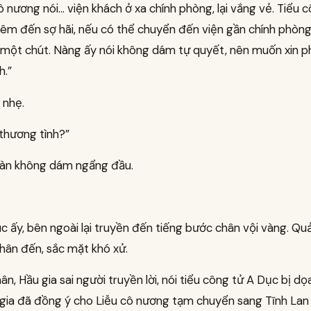
ô nương nói… viện khách ở xa chính phòng, lại vắng vẻ. Tiểu 
đêm đến sợ hãi, nếu có thể chuyển đến viện gần chính phòng 
 một chút. Nàng ấy nói không dám tự quyết, nên muốn xin p
h.”
 nhẹ.
 thương tình?”
àn không dám ngẩng đầu.
c ấy, bên ngoài lại truyền đến tiếng bước chân vội vàng. Quả
thân đến, sắc mặt khó xử.
ân, Hầu gia sai người truyền lời, nói tiểu công tử A Dục bị dọ
gia đã đồng ý cho Liễu cô nương tạm chuyển sang Tĩnh Lan 