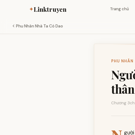
Linktruyen
✦
Trang chủ
Phu Nhân Nhà Ta Có Dao
PHU NHÂN 
Ngườ
thân
Chương 3
ch
gười