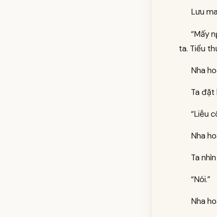
Lưu ma
“Mấy ng
ta. Tiểu t
Nha ho
Ta đặt
“Liễu c
Nha ho
Ta nhìn
“Nói.”
Nha ho