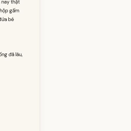
 nay thật
n hộp gấm
 đứa bé
ống đã lâu,