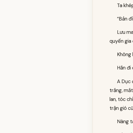
Ta khép
“Bản đ
Lưu ma 
quyển gia 
Không 
Hắn đi
A Dục 
trắng, mắt
lan, tóc c
trận gió c
Nàng ta