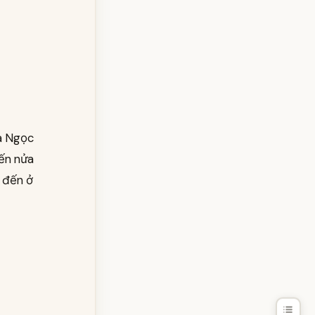
ủa Ngọc
đến nửa
i đến ở