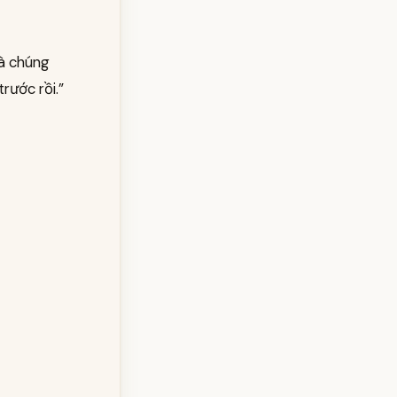
hà chúng
rước rồi.”