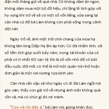
đặn mỗi tháng gửi về quê nhà. Cô không dám ăn ngon,
không dám mua một bộ đồ hiệu, chỉ lặng lẽ tích góp với
hy vọng khi trở về sẽ có một số vốn liếng, sửa sang lại
căn nhà cũ để bà Lâm không còn phải sống trong cảnh
dột nát.
Ngày trở về, ánh mặt trời chói chang của mùa hạ
không làm lòng Diệp Hạ ấm áp hơn. Cô đã nhẩm tính, với
số tiền tích góp suốt bảy năm, trong tài khoản của cô
phải có ít nhất 60 vạn tệ. Đó là số vốn nhỏ để cô bắt
đầu cuộc đời mới, có thể là mở một quán trà nhỏ hoặc
đơn giản là một nơi nương tựa bình yên.
Căn nhà vẫn xập xệ như ngày cô đi. Bà Lâm ngồi nơi
góc sân, thấy con gái trở về nhưng ánh mắt không quá
vồn vã, mà có chút gì đó né tránh.
"
Con về rồi đấy à,
" bà Lâm nói, giọng khàn đục.