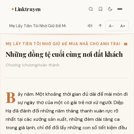
Linktruyen
✦
Mẹ Lấy Tiền Tôi Nhờ Giữ Để Mua...
A−
A+
MẸ LẤY TIỀN TÔI NHỜ GIỮ ĐỂ MUA NHÀ CHO ANH TRAI · 📖
Những đồng tệ cuối cùng nơi đất khách
Chương 1
chương
Hoàn thành
B
ảy năm. Một khoảng thời gian đủ dài để mài mòn đi
sự ngây thơ của một cô gái trẻ nơi xứ người. Diệp
Hạ đã đánh đổi những năm tháng thanh xuân rực rỡ
nhất tại các xưởng sản xuất, những đêm dài tăng ca
trong giá lạnh, chỉ để đổi lấy những con số tiết kiệm đều