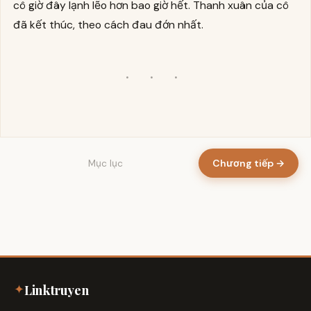
cô giờ đây lạnh lẽo hơn bao giờ hết. Thanh xuân của cô
đã kết thúc, theo cách đau đớn nhất.
· · ·
Chương tiếp →
Mục lục
✦
Linktruyen