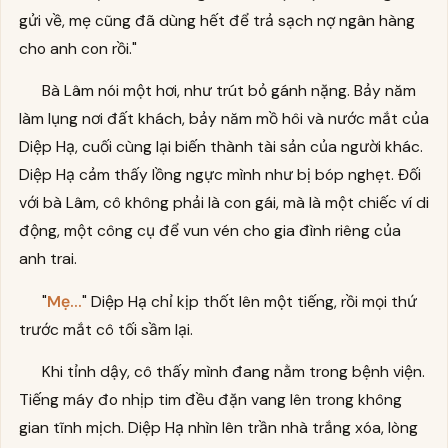
gửi về, mẹ cũng đã dùng hết để trả sạch nợ ngân hàng
cho anh con rồi."
Bà Lâm nói một hơi, như trút bỏ gánh nặng. Bảy năm
làm lụng nơi đất khách, bảy năm mồ hôi và nước mắt của
Diệp Hạ, cuối cùng lại biến thành tài sản của người khác.
Diệp Hạ cảm thấy lồng ngực mình như bị bóp nghẹt. Đối
với bà Lâm, cô không phải là con gái, mà là một chiếc ví di
động, một công cụ để vun vén cho gia đình riêng của
anh trai.
"
Mẹ...
" Diệp Hạ chỉ kịp thốt lên một tiếng, rồi mọi thứ
trước mắt cô tối sầm lại.
Khi tỉnh dậy, cô thấy mình đang nằm trong bệnh viện.
Tiếng máy đo nhịp tim đều đặn vang lên trong không
gian tĩnh mịch. Diệp Hạ nhìn lên trần nhà trắng xóa, lòng