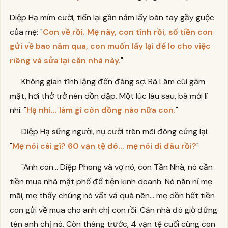
Diệp Hạ mỉm cười, tiến lại gần nắm lấy bàn tay gầy guộc
của mẹ: "
Con về rồi. Mẹ này, con tính rồi, số tiền con
gửi về bao năm qua, con muốn lấy lại để lo cho việc
riêng và sửa lại căn nhà này.
"
Không gian tĩnh lặng đến đáng sợ. Bà Lâm cúi gằm
mặt, hơi thở trở nên dồn dập. Một lúc lâu sau, bà mới lí
nhí: "
Hạ nhi... làm gì còn đồng nào nữa con.
"
Diệp Hạ sững người, nụ cười trên môi đông cứng lại:
"
Mẹ nói cái gì? 60 vạn tệ đó... mẹ nói đi đâu rồi?
"
"Anh con... Diệp Phong và vợ nó, con Tần Nhã, nó cần
tiền mua nhà mặt phố để tiện kinh doanh. Nó năn nỉ mẹ
mãi, mẹ thấy chúng nó vất vả quá nên... mẹ dồn hết tiền
con gửi về mua cho anh chị con rồi. Căn nhà đó giờ đứng
tên anh chị nó. Còn tháng trước, 4 vạn tệ cuối cùng con