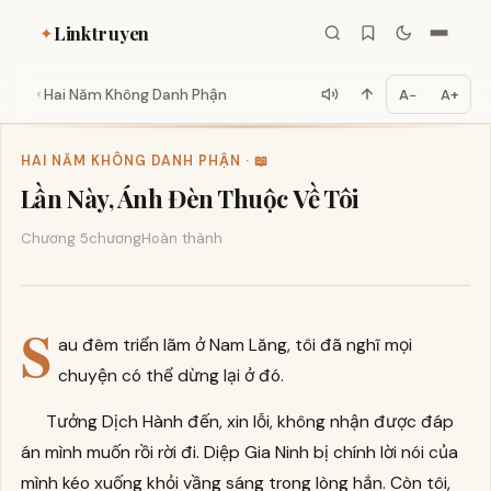
Linktruyen
✦
Hai Năm Không Danh Phận
A−
A+
HAI NĂM KHÔNG DANH PHẬN · 📖
Lần Này, Ánh Đèn Thuộc Về Tôi
Chương 5
chương
Hoàn thành
S
au đêm triển lãm ở Nam Lăng, tôi đã nghĩ mọi
chuyện có thể dừng lại ở đó.
Tưởng Dịch Hành đến, xin lỗi, không nhận được đáp
án mình muốn rồi rời đi. Diệp Gia Ninh bị chính lời nói của
mình kéo xuống khỏi vầng sáng trong lòng hắn. Còn tôi,