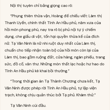
Nội thị tuyên chỉ bằng giọng cao rõ:
“Phụng thiên thừa vận, Hoàng đế chiếu viết: Lâm thị
Thanh Uyển, chính thất Tĩnh An Hầu phủ, năm xưa của
hồi môn phong phú, nay tra rõ bị phủ nội tự ý chiếm
dụng, che giấu di vật, tổn hại quyền thừa kế của đích
nữ. Tạ Vãn Ninh là nữ nhi ruột duy nhất của Lâm thị,
chuẩn cho tiếp nhận toàn bộ của hồi môn còn lại của
Lâm thị, bao gồm ruộng đất, cửa hàng, ngân phiếu, trang
sức, đồ cổ, văn thư. Những món thất lạc hoặc hư hao do
Tĩnh An Hầu phủ kê khai bồi thường.”
“Trong thời gian án Tạ Thành Chương chưa kết, Tạ
Vãn Ninh được phép rời Tĩnh An Hầu phủ, tự lập viện
trạch, không chịu quản thúc bởi Tạ phủ. Khâm thử.”
Tạ Vãn Ninh cúi đầu.