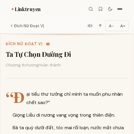
Linktruyen
✦
Đích Nữ Đoạt Vị
A−
A+
ĐÍCH NỮ ĐOẠT VỊ · 📖
Ta Tự Chọn Đường Đi
Chương 8
chương
Hoàn thành
“Đ
ại tiểu thư tưởng chỉ mình ta muốn phu nhân
chết sao?”
Giọng Liễu di nương vang vọng trong thiên điện.
Bà ta quỳ dưới đất, tóc mai rối loạn, nước mắt chưa