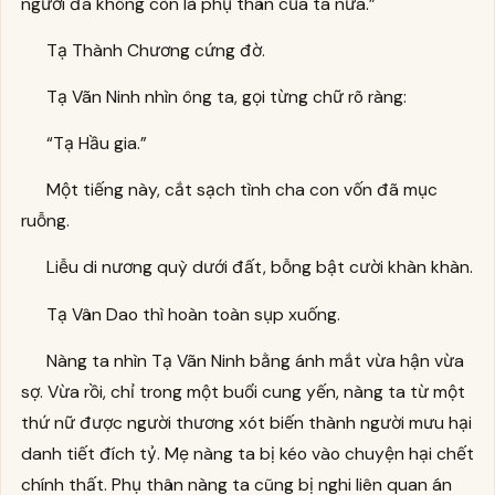
người đã không còn là phụ thân của ta nữa.”
Tạ Thành Chương cứng đờ.
Tạ Vãn Ninh nhìn ông ta, gọi từng chữ rõ ràng:
“Tạ Hầu gia.”
Một tiếng này, cắt sạch tình cha con vốn đã mục
ruỗng.
Liễu di nương quỳ dưới đất, bỗng bật cười khàn khàn.
Tạ Vân Dao thì hoàn toàn sụp xuống.
Nàng ta nhìn Tạ Vãn Ninh bằng ánh mắt vừa hận vừa
sợ. Vừa rồi, chỉ trong một buổi cung yến, nàng ta từ một
thứ nữ được người thương xót biến thành người mưu hại
danh tiết đích tỷ. Mẹ nàng ta bị kéo vào chuyện hại chết
chính thất. Phụ thân nàng ta cũng bị nghi liên quan án