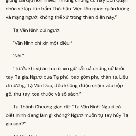
giọng đã dịu hơn nhiều, “Những chứng cứ này bổn quận
chúa sẽ lập tức bẩm Thái hậu. Việc liên quan quân lương
và mạng người, không thể xử trong thiên điện này.”
Tạ Vãn Ninh cúi người.
“Vãn Ninh chỉ xin một điều.”
“Nói.”
“Trước khi vụ án tra rõ, xin giữ tất cả chứng cứ khỏi
tay Tạ gia. Người của Tạ phủ, bao gồm phụ thân ta, Liễu
di nương, Tạ Vân Dao, đều không được chạm vào hộp
gỗ, thư tay, toa thuốc và sổ sách.”
Tạ Thành Chương giận dữ: “Tạ Vãn Ninh! Ngươi có
biết mình đang làm gì không? Ngươi muốn tự tay hủy Tạ
gia sao?”