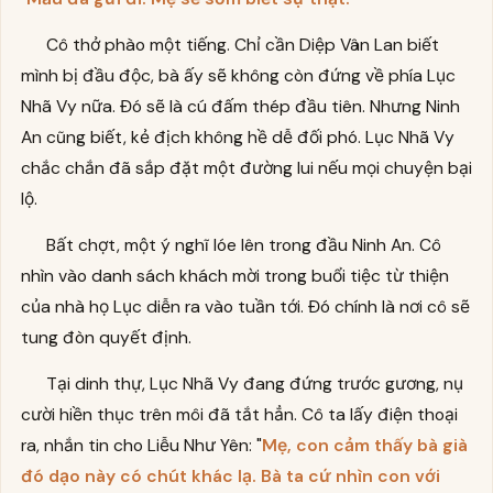
Cô thở phào một tiếng. Chỉ cần Diệp Vân Lan biết
mình bị đầu độc, bà ấy sẽ không còn đứng về phía Lục
Nhã Vy nữa. Đó sẽ là cú đấm thép đầu tiên. Nhưng Ninh
An cũng biết, kẻ địch không hề dễ đối phó. Lục Nhã Vy
chắc chắn đã sắp đặt một đường lui nếu mọi chuyện bại
lộ.
Bất chợt, một ý nghĩ lóe lên trong đầu Ninh An. Cô
nhìn vào danh sách khách mời trong buổi tiệc từ thiện
của nhà họ Lục diễn ra vào tuần tới. Đó chính là nơi cô sẽ
tung đòn quyết định.
Tại dinh thự, Lục Nhã Vy đang đứng trước gương, nụ
cười hiền thục trên môi đã tắt hẳn. Cô ta lấy điện thoại
ra, nhắn tin cho Liễu Như Yên: "
Mẹ, con cảm thấy bà già
đó dạo này có chút khác lạ. Bà ta cứ nhìn con với