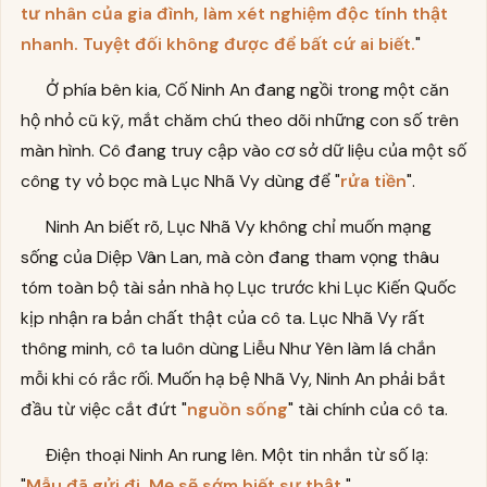
tư nhân của gia đình, làm xét nghiệm độc tính thật
nhanh. Tuyệt đối không được để bất cứ ai biết.
"
Ở phía bên kia, Cố Ninh An đang ngồi trong một căn
hộ nhỏ cũ kỹ, mắt chăm chú theo dõi những con số trên
màn hình. Cô đang truy cập vào cơ sở dữ liệu của một số
công ty vỏ bọc mà Lục Nhã Vy dùng để "
rửa tiền
".
Ninh An biết rõ, Lục Nhã Vy không chỉ muốn mạng
sống của Diệp Vân Lan, mà còn đang tham vọng thâu
tóm toàn bộ tài sản nhà họ Lục trước khi Lục Kiến Quốc
kịp nhận ra bản chất thật của cô ta. Lục Nhã Vy rất
thông minh, cô ta luôn dùng Liễu Như Yên làm lá chắn
mỗi khi có rắc rối. Muốn hạ bệ Nhã Vy, Ninh An phải bắt
đầu từ việc cắt đứt "
nguồn sống
" tài chính của cô ta.
Điện thoại Ninh An rung lên. Một tin nhắn từ số lạ:
"
Mẫu đã gửi đi. Mẹ sẽ sớm biết sự thật.
"