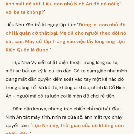
ánh mắt dò xét. Liệu con nhỏ Ninh An đó có nói gì
với bà ta không?
"
Liễu Như Yên trả lời ngay lập tức: "
Đừng lo, con nhỏ đó
chỉ là quân cờ thất bại. Mẹ đã cho người theo dõi nó
sát sao. Mày cứ tập trung vào việc lấy lòng ông Lục
Kiến Quốc là được.
"
Lục Nhã Vy siết chặt điện thoại. Trong lòng cô ta,
một sự bất an kỳ lạ cứ lớn dần. Cô ta cảm giác như mình
đang mất dần quyền kiểm soát vào tay một kẻ nào đó
trong bóng tối. Và kẻ đó, không ai khác, chính là Cố Ninh
An – người mà cô ta luôn coi là món đồ chơi rẻ tiền.
Đêm dần khuya, nhưng trận chiến chỉ mới bắt đầu.
Ninh An tắt máy tính, nhìn ra cửa sổ, ánh mắt rực cháy
quyết tâm: "
Lục Nhã Vy, thời gian của cô không còn
nhiều đâu.
"