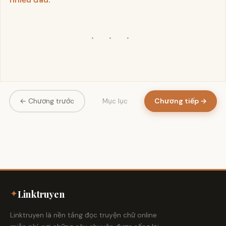
· · ·
← Chương trước
Chương tiếp →
Mục lục
✦
Linktruyen
Linktruyen là nền tảng đọc truyện chữ online