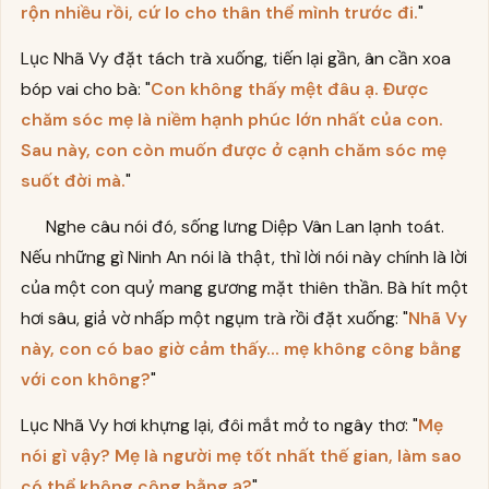
rộn nhiều rồi, cứ lo cho thân thể mình trước đi.
"
Lục Nhã Vy đặt tách trà xuống, tiến lại gần, ân cần xoa
bóp vai cho bà: "
Con không thấy mệt đâu ạ. Được
chăm sóc mẹ là niềm hạnh phúc lớn nhất của con.
Sau này, con còn muốn được ở cạnh chăm sóc mẹ
suốt đời mà.
"
Nghe câu nói đó, sống lưng Diệp Vân Lan lạnh toát.
Nếu những gì Ninh An nói là thật, thì lời nói này chính là lời
của một con quỷ mang gương mặt thiên thần. Bà hít một
hơi sâu, giả vờ nhấp một ngụm trà rồi đặt xuống: "
Nhã Vy
này, con có bao giờ cảm thấy... mẹ không công bằng
với con không?
"
Lục Nhã Vy hơi khựng lại, đôi mắt mở to ngây thơ: "
Mẹ
nói gì vậy? Mẹ là người mẹ tốt nhất thế gian, làm sao
có thể không công bằng ạ?
"