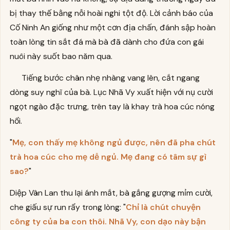
bị thay thế bằng nỗi hoài nghi tột độ. Lời cảnh báo của
Cố Ninh An giống như một cơn địa chấn, đánh sập hoàn
toàn lòng tin sắt đá mà bà đã dành cho đứa con gái
nuôi này suốt bao năm qua.
Tiếng bước chân nhẹ nhàng vang lên, cắt ngang
dòng suy nghĩ của bà. Lục Nhã Vy xuất hiện với nụ cười
ngọt ngào đặc trưng, trên tay là khay trà hoa cúc nóng
hổi.
"
Mẹ, con thấy mẹ không ngủ được, nên đã pha chút
trà hoa cúc cho mẹ dễ ngủ. Mẹ đang có tâm sự gì
sao?
"
Diệp Vân Lan thu lại ánh mắt, bà gắng gượng mỉm cười,
che giấu sự run rẩy trong lòng: "
Chỉ là chút chuyện
công ty của ba con thôi. Nhã Vy, con dạo này bận