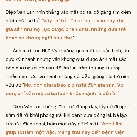
Diệp Vân Lan nhìn thẳng vào mắt cô ta, cố gắng tìm kiếm
một chút sơ hở: "
Vậy thì tốt. Ta chỉ sợ... sau này khi
gia sản nhà họ Lục được phân chia, những đứa trẻ
khác sẽ không nghĩ như thế.
"
Ánh mắt Lục Nhã Vy thoáng qua một tia sắc lạnh, dù
cực kỳ nhanh nhưng vẫn không qua được ánh mắt sắc
bén của người phụ nữ đã lăn lộn trên thương trường
nhiều năm. Cô ta nhanh chóng cúi đầu, giọng nói trở nên
yếu ớt: "
Mẹ, con chưa bao giờ nghĩ đến gia sản. Với
con, chỉ cần mẹ và ba luôn khỏe mạnh là đủ rồi.
"
Diệp Vân Lan không đáp, bà đứng dậy, lấy cớ đi nghỉ
sớm để rời khỏi phòng trà. Khi cánh cửa đóng lại, bà lập
tức rút điện thoại, bấm một dãy số bí mật: "
Anh Lâm,
giúp tôi làm một việc. Mang thứ này đến bệnh viện