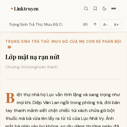
Linktruyen
✦
Trọng Sinh Trả Thù: Mưu Đồ Của...
A−
A+
TRỌNG SINH TRẢ THÙ: MƯU ĐỒ CỦA MẸ CON KẺ PHẢN BỘI
· 📖
Lớp mặt nạ rạn nứt
Chương 3
chương
Hoàn thành
B
iệt thự nhà họ Lục vẫn tĩnh lặng và sang trọng như
mọi khi. Diệp Vân Lan ngồi trong phòng trà, đôi bàn
tay thanh mảnh siết chặt chiếc túi xách chứa gói bột
thuốc mà bà vừa lén lấy ra từ tủ của Lục Nhã Vy. Ánh
mắt bà nhìn vào hư không, sự dịu dàng thường ngày đã