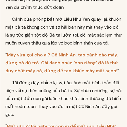
Yên đã chính thức đứt đoạn.
Cánh cửa phòng bật mở. Liễu Như Yên quay lại, khuôn
mặt bà ta không còn vẻ sợ hãi ban nãy mà thay vào đó
là sự tức giận tột độ. Bà ta lườm tôi, đôi mắt sắc lẹm như
muốn xuyên thấu qua lớp vỏ bọc bình thản của tôi.
"
Mày vừa gọi cho ai? Cố Ninh An, tao cảnh cáo mày,
đừng có dở trò. Cái danh phận 'con riêng' đó là thứ
duy nhất mày có, đừng để tao khiến mày mất sạch!
"
Tôi đứng dậy, chỉnh lại vạt áo, ánh mắt bình thản đối
diện với sự điên cuồng của bà ta. Sự nhún nhường, sợ hãi
của một đứa con gái luôn khao khát tình thương đã biến
mất hoàn toàn. Thay vào đó là một Cố Ninh An đầy gai
góc.
"
Mất sạch? Bà nghĩ tôi còn gì để mất sao, Liễu Như