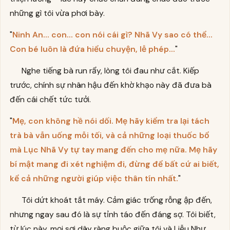
những gì tôi vừa phơi bày.
"
Ninh An... con... con nói cái gì? Nhã Vy sao có thể...
Con bé luôn là đứa hiểu chuyện, lễ phép...
"
Nghe tiếng bà run rẩy, lòng tôi đau như cắt. Kiếp
trước, chính sự nhân hậu đến khờ khạo này đã đưa bà
đến cái chết tức tưởi.
"
Mẹ, con không hề nói dối. Mẹ hãy kiểm tra lại tách
trà bà vẫn uống mỗi tối, và cả những loại thuốc bổ
mà Lục Nhã Vy tự tay mang đến cho mẹ nữa. Mẹ hãy
bí mật mang đi xét nghiệm đi, đừng để bất cứ ai biết,
kể cả những người giúp việc thân tín nhất.
"
Tôi dứt khoát tắt máy. Cảm giác trống rỗng ập đến,
nhưng ngay sau đó là sự tỉnh táo đến đáng sợ. Tôi biết,
từ lúc này, mọi sợi dây ràng buộc giữa tôi và Liễu Như