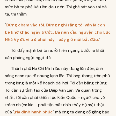
mức bà ta phải kêu lên đau đớn. Tôi ghé sát vào tai bà
ta, thì thầm:
"
Đừng chạm vào tôi. Đừng nghĩ rằng tôi vẫn là con
bé khờ khạo ngày trước. Bà nên cầu nguyện cho Lục
Nhã Vy đi, vì trò chơi này... bây giờ mới bắt đầu.
"
Tôi đẩy mạnh bà ta ra, rồi hiên ngang bước ra khỏi
căn phòng ngột ngạt đó.
Thành phố Ho Chi Minh lúc này đang lên đèn, ánh
sáng neon rực rỡ nhưng lạnh lẽo. Tôi lang thang trên phố,
trong lòng là một kế hoạch dài hơi. Tôi cần bằng chứng.
Tôi cần sự tỉnh táo của Diệp Vân Lan. Và quan trọng
nhất, tôi cần phải khiến Lục Kiến Quốc – người cha vô
trách nhiệm kia – phải tận mắt nhìn thấy bộ mặt thật
của "
gia đình hạnh phúc
" mà ông ta đang cố gắng bảo