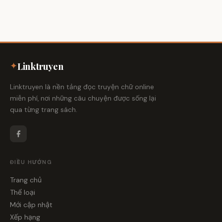
✦
Linktruyen
Linktruyen là nền tảng đọc truyện chữ online
miễn phí, nơi những câu chuyện được sống lại
qua từng trang sách.
ĐIỀU HƯỚNG
Trang chủ
Thể loại
Mới cập nhật
Xếp hạng