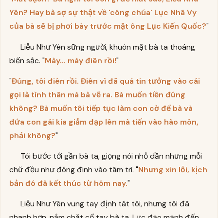
Yên? Hay bà sợ sự thật về 'công chúa' Lục Nhã Vy
của bà sẽ bị phơi bày trước mặt ông Lục Kiến Quốc?
"
Liễu Như Yên sững người, khuôn mặt bà ta thoáng
biến sắc. "
Mày... mày điên rồi!
"
"
Đúng, tôi điên rồi. Điên vì đã quá tin tưởng vào cái
gọi là tình thân mà bà vẽ ra. Bà muốn tiền đúng
không? Bà muốn tôi tiếp tục làm con cờ để bà và
đứa con gái kia giẫm đạp lên mà tiến vào hào môn,
phải không?
"
Tôi bước tới gần bà ta, giọng nói nhỏ dần nhưng mỗi
chữ đều như đóng đinh vào tâm trí. "
Nhưng xin lỗi, kịch
bản đó đã kết thúc từ hôm nay.
"
Liễu Như Yên vung tay định tát tôi, nhưng tôi đã
nhanh hơn, nắm chặt cổ tay bà ta. Lực đạo mạnh đến