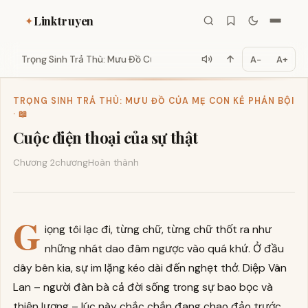
Linktruyen
✦
Trọng Sinh Trả Thù: Mưu Đồ Của...
A−
A+
TRỌNG SINH TRẢ THÙ: MƯU ĐỒ CỦA MẸ CON KẺ PHẢN BỘI
· 📖
Cuộc điện thoại của sự thật
Chương 2
chương
Hoàn thành
G
iọng tôi lạc đi, từng chữ, từng chữ thốt ra như
những nhát dao đâm ngược vào quá khứ. Ở đầu
dây bên kia, sự im lặng kéo dài đến nghẹt thở. Diệp Vân
Lan – người đàn bà cả đời sống trong sự bao bọc và
thiện lương – lúc này chắc chắn đang chao đảo trước