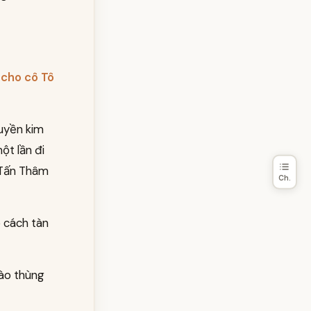
cho cô Tô
huyền kim
ột lần đi
c Tấn Thâm
Ch.
o cách tàn
ào thùng