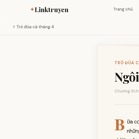
Linktruyen
✦
Trang chủ
Trò đùa cá tháng 4
TRÒ ĐÙA C
Ngôi
Chương 8
ch
B
ữa cơ
những