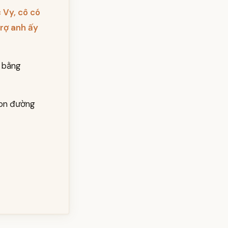
 Vy, cô có
rợ anh ấy
– bằng
Con đường