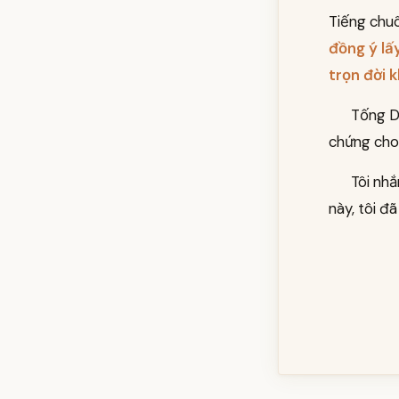
Tiếng chuô
đồng ý lấ
trọn đời 
Tống D
chứng cho 
Tôi nh
này, tôi đ