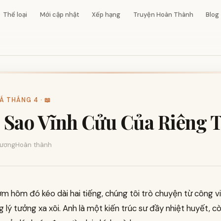
Thể loại
Mới cập nhật
Xếp hạng
Truyện Hoàn Thành
Blog
Á THÁNG 4 · 📖
 Sao Vĩnh Cửu Của Riêng T
ương
Hoàn thành
m hôm đó kéo dài hai tiếng, chúng tôi trò chuyện từ công v
 lý tưởng xa xôi. Anh là một kiến trúc sư đầy nhiệt huyết, còn