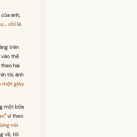
 của anh,
... chỉ là
sáng trên
 vào thế
 theo hai
hìn tôi, ánh
m một giây
ong một bữa
ạn
" vì theo
đừng nói
g về, tôi