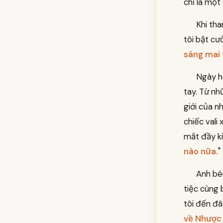
chỉ là một
Khi tha
tôi bật cườ
sáng mai 
Ngày h
tay. Từ n
giới của n
chiếc vali 
mắt đầy ki
nào nữa.
"
Anh bén
tiệc cùng 
tôi đến đây
về Nhược 