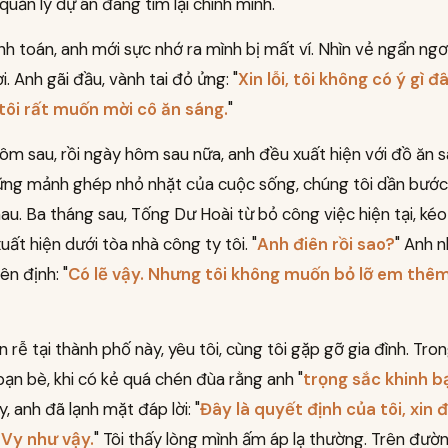
 quản lý dự án đang tìm lại chính mình.
nh toán, anh mới sực nhớ ra mình bị mất ví. Nhìn vẻ ngẩn ngơ
i. Anh gãi đầu, vành tai đỏ ửng: "
Xin lỗi, tôi không có ý gì đâu
tôi rất muốn mời cô ăn sáng.
"
ôm sau, rồi ngày hôm sau nữa, anh đều xuất hiện với đồ ăn 
hững mảnh ghép nhỏ nhặt của cuộc sống, chúng tôi dần bước
hau. Ba tháng sau, Tống Dư Hoài từ bỏ công việc hiện tại, kéo
xuất hiện dưới tòa nhà công ty tôi. "
Anh điên rồi sao?
" Anh n
ên định: "
Có lẽ vậy. Nhưng tôi không muốn bỏ lỡ em thê
 rễ tại thành phố này, yêu tôi, cùng tôi gặp gỡ gia đình. Tr
bạn bè, khi có kẻ quá chén đùa rằng anh "
trọng sắc khinh b
, anh đã lạnh mặt đáp lời: "
Đây là quyết định của tôi, xin 
Vy như vậy.
" Tôi thấy lòng mình ấm áp lạ thường. Trên đườn