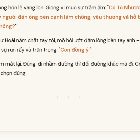
ng hôn lễ vang lên. Giọng vị mục sư trầm ấm: "
Cô Tô Nhược
y người đàn ông bên cạnh làm chồng, yêu thương và hỗ t
không?
"
ư Hoài nắm chặt tay tôi, mồ hôi ướt đẫm lòng bàn tay anh 
sự run rẩy và trân trọng. "
Con đồng ý.
"
ắm mắt lại. Đúng, đi nhầm đường thì đổi đường khác mà đi. 
ã chọn đúng.
· · ·