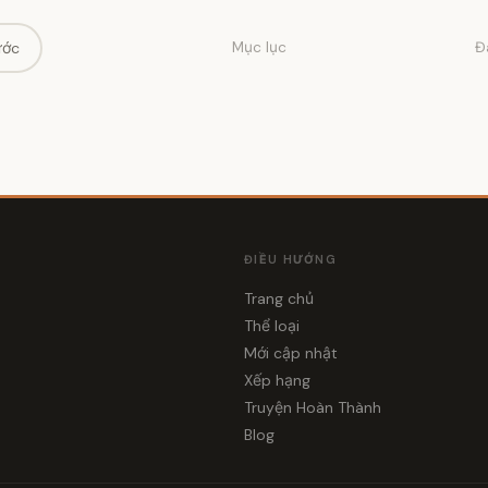
ước
Mục lục
Đ
ĐIỀU HƯỚNG
Trang chủ
Thể loại
i
Mới cập nhật
Xếp hạng
Truyện Hoàn Thành
Blog