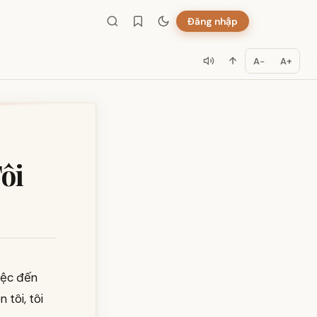
Đăng nhập
A−
A+
ôi
iệc đến
 tôi, tôi