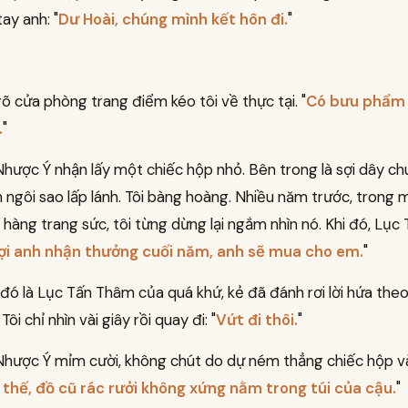
ay anh: "
Dư Hoài, chúng mình kết hôn đi.
"
õ cửa phòng trang điểm kéo tôi về thực tại. "
Có bưu phẩm 
.
"
hược Ý nhận lấy một chiếc hộp nhỏ. Bên trong là sợi dây c
 ngôi sao lấp lánh. Tôi bàng hoàng. Nhiều năm trước, trong m
hàng trang sức, tôi từng dừng lại ngắm nhìn nó. Khi đó, Lụ
ợi anh nhận thưởng cuối năm, anh sẽ mua cho em.
"
đó là Lục Tấn Thâm của quá khứ, kẻ đã đánh rơi lời hứa the
Tôi chỉ nhìn vài giây rồi quay đi: "
Vứt đi thôi.
"
hược Ý mỉm cười, không chút do dự ném thẳng chiếc hộp v
thế, đồ cũ rác rưởi không xứng nằm trong túi của cậu.
"