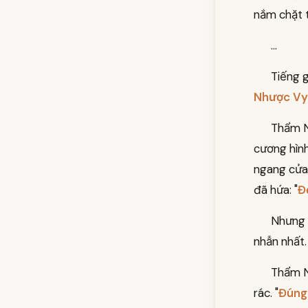
nắm chặt t
...
Tiếng g
Nhược Vy
Thẩm N
cương hình
ngang cửa 
đã hứa: "
Đ
Nhưng 
nhẫn nhất. 
Thẩm N
rác. "
Đúng 