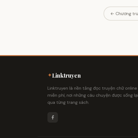
← Chương tr
✦
Linktruyen
Linktruyen là nền tảng đọc truyện chữ online
miễn phí, nơi những câu chuyện được sống lạ
qua từng trang sách.