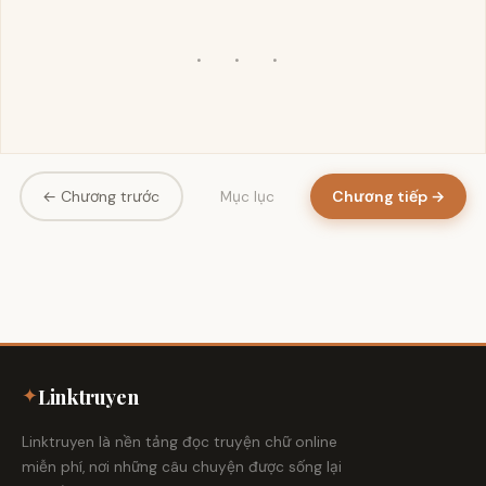
· · ·
← Chương trước
Chương tiếp →
Mục lục
✦
Linktruyen
Linktruyen là nền tảng đọc truyện chữ online
miễn phí, nơi những câu chuyện được sống lại