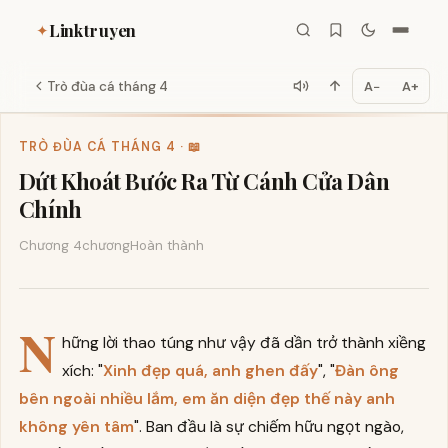
Linktruyen
✦
Trò đùa cá tháng 4
A−
A+
TRÒ ĐÙA CÁ THÁNG 4 · 📖
Dứt Khoát Bước Ra Từ Cánh Cửa Dân
Chính
Chương 4
chương
Hoàn thành
N
hững lời thao túng như vậy đã dần trở thành xiềng
xích: "
Xinh đẹp quá, anh ghen đấy
", "
Đàn ông
bên ngoài nhiều lắm, em ăn diện đẹp thế này anh
không yên tâm
". Ban đầu là sự chiếm hữu ngọt ngào,