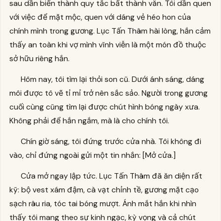
sau dần biến thành quy tắc bất thành văn. Tôi dần quen
với việc để mặt mộc, quen với dáng vẻ héo hon của
chính mình trong gương. Lục Tấn Thâm hài lòng, hắn cảm
thấy an toàn khi vợ mình vĩnh viễn là một món đồ thuộc
sở hữu riêng hắn.
Hôm nay, tôi tìm lại thỏi son cũ. Dưới ánh sáng, dáng
môi được tô vẽ tỉ mỉ trở nên sắc sảo. Người trong gương
cuối cùng cũng tìm lại được chút hình bóng ngày xưa.
Không phải để hắn ngắm, mà là cho chính tôi.
Chín giờ sáng, tôi đứng trước cửa nhà. Tôi không đi
vào, chỉ đứng ngoài gửi một tin nhắn: [Mở cửa.]
Cửa mở ngay lập tức. Lục Tấn Thâm đã ăn diện rất
kỹ: bộ vest xám đậm, cà vạt chỉnh tề, gương mặt cạo
sạch râu ria, tóc tai bóng mượt. Ánh mắt hắn khi nhìn
thấy tôi mang theo sự kinh ngạc, kỳ vọng và cả chút