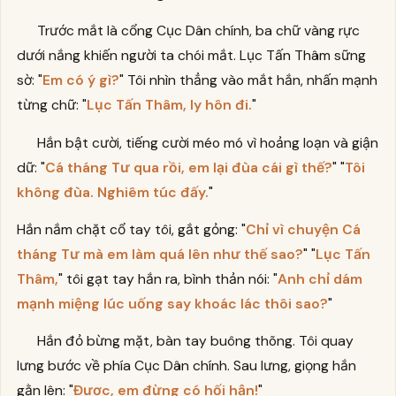
Trước mắt là cổng Cục Dân chính, ba chữ vàng rực
dưới nắng khiến người ta chói mắt. Lục Tấn Thâm sững
sờ: "
Em có ý gì?
" Tôi nhìn thẳng vào mắt hắn, nhấn mạnh
từng chữ: "
Lục Tấn Thâm, ly hôn đi.
"
Hắn bật cười, tiếng cười méo mó vì hoảng loạn và giận
dữ: "
Cá tháng Tư qua rồi, em lại đùa cái gì thế?
" "
Tôi
không đùa. Nghiêm túc đấy.
"
Hắn nắm chặt cổ tay tôi, gắt gỏng: "
Chỉ vì chuyện Cá
tháng Tư mà em làm quá lên như thế sao?
" "
Lục Tấn
Thâm,
" tôi gạt tay hắn ra, bình thản nói: "
Anh chỉ dám
mạnh miệng lúc uống say khoác lác thôi sao?
"
Hắn đỏ bừng mặt, bàn tay buông thõng. Tôi quay
lưng bước về phía Cục Dân chính. Sau lưng, giọng hắn
gằn lên: "
Được, em đừng có hối hận!
"