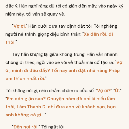
đắc ý. Hắn nghĩ rằng dù tôi có giận đến mấy, vào ngày kỷ
niệm này, tôi vẫn sẽ quay về.
"
Vợ ơi.
" Hắn cười, đưa tay định dắt tôi. Tôi nghiêng
người né tránh, giọng điệu bình thản: "
Xe đến rồi, đi
thôi.
"
Tay hắn khựng lại giữa không trung. Hắn vẫn nhanh
chóng đi theo, ngồi vào xe với vẻ thoải mái cố tạo ra: "
Vợ
ơi, mình đi đâu đấy? Tối nay anh đặt nhà hàng Pháp
em thích nhất rồi.
"
Tôi không nói gì, nhìn chằm chằm ra cửa sổ. "
Vợ ơi?
" "
Ừ.
"
"
Em còn giận sao? Chuyện hôm đó chỉ là hiểu lầm
thôi, Lâm Thanh Di chỉ đưa anh về khách sạn, bọn
anh không có gì...
"
"
Đến nơi rồi.
" Tôi ngắt lời.