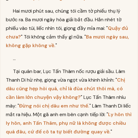
Hai mươi phút sau, chúng tôi cầm tờ phiếu thụ lý
bước ra. Ba mươi ngày hòa giải bắt đầu. Hắn nhét tờ
phiếu vào túi, liếc nhìn tôi, giọng đầy mỉa mai: "
Quậy đủ
chưa?
" Tôi không cảm thấy gì nữa. "
Ba mươi ngày sau,
không gặp không về.
"
...
Tại quán bar, Lục Tấn Thâm nốc rượu giải sầu. Lâm
Thanh Di hừ nhẹ, giọng vừa ngọt vừa khinh khỉnh: "
Chị
dâu cũng hẹp hòi quá, chỉ là đùa chút thôi mà, có
cần làm lớn chuyện vậy không?
" Lục Tấn Thâm nhíu
mày: "
Đừng nói chị dâu em như thế.
" Lâm Thanh Di liếc
mắt ra hiệu. Một gã anh em bên cạnh tiếp lời: "
Ly hôn thì
ly hôn, anh Tấn Thâm, phụ nữ là không được chiều
quá đâu, cứ để cô ta tự biết đường quay về.
"