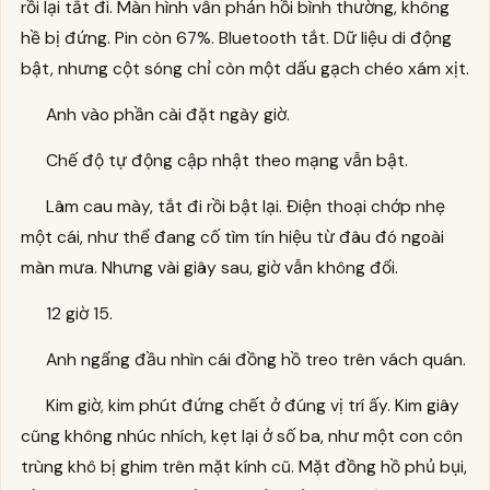
rồi lại tắt đi. Màn hình vẫn phản hồi bình thường, không
hề bị đứng. Pin còn 67%. Bluetooth tắt. Dữ liệu di động
bật, nhưng cột sóng chỉ còn một dấu gạch chéo xám xịt.
Anh vào phần cài đặt ngày giờ.
Chế độ tự động cập nhật theo mạng vẫn bật.
Lâm cau mày, tắt đi rồi bật lại. Điện thoại chớp nhẹ
một cái, như thể đang cố tìm tín hiệu từ đâu đó ngoài
màn mưa. Nhưng vài giây sau, giờ vẫn không đổi.
12 giờ 15.
Anh ngẩng đầu nhìn cái đồng hồ treo trên vách quán.
Kim giờ, kim phút đứng chết ở đúng vị trí ấy. Kim giây
cũng không nhúc nhích, kẹt lại ở số ba, như một con côn
trùng khô bị ghim trên mặt kính cũ. Mặt đồng hồ phủ bụi,