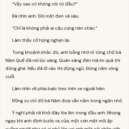
“Vậy sao cô không nói từ đầu?”
Bà nhìn anh. Đôi mắt đen và sâu.
“Chỉ là không phải ai cậu cũng nên chào.”
Lâm thấy cổ họng nghẹn lại.
Trong khoảnh khắc đó, anh bỗng nhớ rõ từng chữ bà
Năm Quế đã nói lúc sáng. Quán sáng đèn mà im quá thì
đừng ghé. Nếu đã lỡ vào thì đừng ngủ. Đừng nằm võng
cuối.
Lâm nhìn về phía balo treo trên xe ngoài hiên.
Đồng xu chỉ đỏ bà Năm đưa vẫn nằm trong ngăn nhỏ.
Ý nghĩ phải rời khỏi đây lóe lên trong đầu anh. Nhưng
ngay khi anh định bước ra cửa, một cơn mệt mỏi ập
xuống người như có ai phủ lên vai anh một cái chăn ướt.