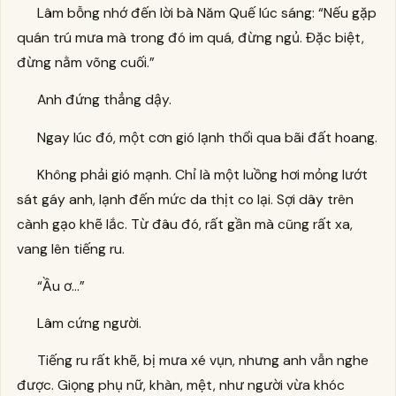
Lâm bỗng nhớ đến lời bà Năm Quế lúc sáng: “Nếu gặp
quán trú mưa mà trong đó im quá, đừng ngủ. Đặc biệt,
đừng nằm võng cuối.”
Anh đứng thẳng dậy.
Ngay lúc đó, một cơn gió lạnh thổi qua bãi đất hoang.
Không phải gió mạnh. Chỉ là một luồng hơi mỏng lướt
sát gáy anh, lạnh đến mức da thịt co lại. Sợi dây trên
cành gạo khẽ lắc. Từ đâu đó, rất gần mà cũng rất xa,
vang lên tiếng ru.
“Ầu ơ…”
Lâm cứng người.
Tiếng ru rất khẽ, bị mưa xé vụn, nhưng anh vẫn nghe
được. Giọng phụ nữ, khàn, mệt, như người vừa khóc