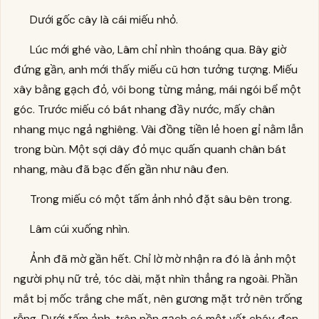
Dưới gốc cây là cái miếu nhỏ.
Lúc mới ghé vào, Lâm chỉ nhìn thoáng qua. Bây giờ
đứng gần, anh mới thấy miếu cũ hơn tưởng tượng. Miếu
xây bằng gạch đỏ, vôi bong từng mảng, mái ngói bể một
góc. Trước miếu có bát nhang đầy nước, mấy chân
nhang mục ngả nghiêng. Vài đồng tiền lẻ hoen gỉ nằm lẫn
trong bùn. Một sợi dây đỏ mục quấn quanh chân bát
nhang, màu đã bạc đến gần như nâu đen.
Trong miếu có một tấm ảnh nhỏ đặt sâu bên trong.
Lâm cúi xuống nhìn.
Ảnh đã mờ gần hết. Chỉ lờ mờ nhận ra đó là ảnh một
người phụ nữ trẻ, tóc dài, mặt nhìn thẳng ra ngoài. Phần
mắt bị mốc trắng che mất, nên gương mặt trở nên trống
rỗng. Dưới tấm ảnh, trên nền gạch có một vết cháy đen,