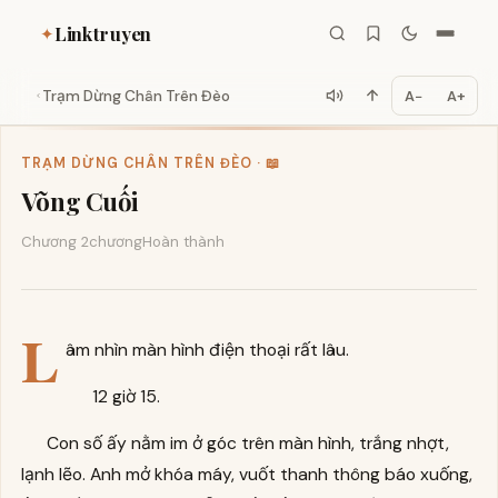
Linktruyen
✦
Trạm Dừng Chân Trên Đèo
A−
A+
TRẠM DỪNG CHÂN TRÊN ĐÈO · 📖
Võng Cuối
Chương 2
chương
Hoàn thành
L
âm nhìn màn hình điện thoại rất lâu.
12 giờ 15.
Con số ấy nằm im ở góc trên màn hình, trắng nhợt,
lạnh lẽo. Anh mở khóa máy, vuốt thanh thông báo xuống,