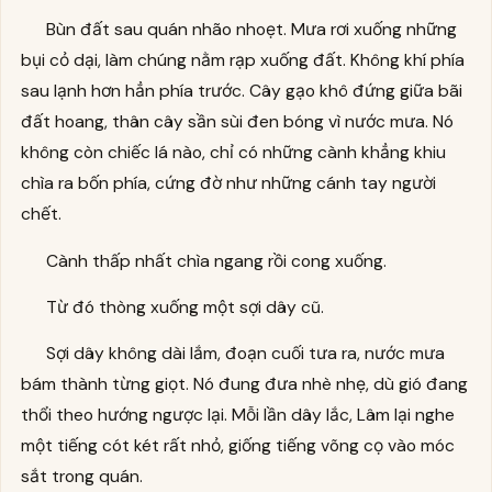
Bùn đất sau quán nhão nhoẹt. Mưa rơi xuống những
bụi cỏ dại, làm chúng nằm rạp xuống đất. Không khí phía
sau lạnh hơn hẳn phía trước. Cây gạo khô đứng giữa bãi
đất hoang, thân cây sần sùi đen bóng vì nước mưa. Nó
không còn chiếc lá nào, chỉ có những cành khẳng khiu
chìa ra bốn phía, cứng đờ như những cánh tay người
chết.
Cành thấp nhất chìa ngang rồi cong xuống.
Từ đó thòng xuống một sợi dây cũ.
Sợi dây không dài lắm, đoạn cuối tưa ra, nước mưa
bám thành từng giọt. Nó đung đưa nhè nhẹ, dù gió đang
thổi theo hướng ngược lại. Mỗi lần dây lắc, Lâm lại nghe
một tiếng cót két rất nhỏ, giống tiếng võng cọ vào móc
sắt trong quán.