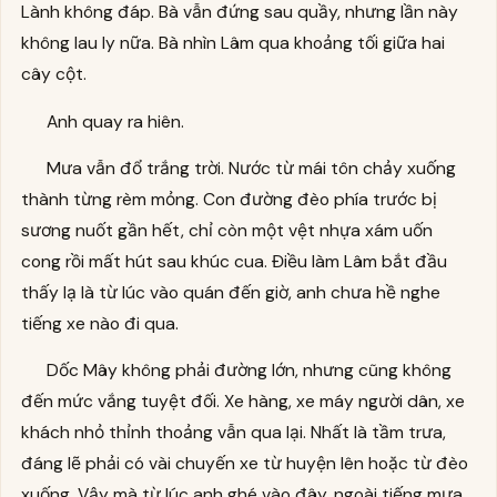
Lành không đáp. Bà vẫn đứng sau quầy, nhưng lần này
không lau ly nữa. Bà nhìn Lâm qua khoảng tối giữa hai
cây cột.
Anh quay ra hiên.
Mưa vẫn đổ trắng trời. Nước từ mái tôn chảy xuống
thành từng rèm mỏng. Con đường đèo phía trước bị
sương nuốt gần hết, chỉ còn một vệt nhựa xám uốn
cong rồi mất hút sau khúc cua. Điều làm Lâm bắt đầu
thấy lạ là từ lúc vào quán đến giờ, anh chưa hề nghe
tiếng xe nào đi qua.
Dốc Mây không phải đường lớn, nhưng cũng không
đến mức vắng tuyệt đối. Xe hàng, xe máy người dân, xe
khách nhỏ thỉnh thoảng vẫn qua lại. Nhất là tầm trưa,
đáng lẽ phải có vài chuyến xe từ huyện lên hoặc từ đèo
xuống. Vậy mà từ lúc anh ghé vào đây, ngoài tiếng mưa,