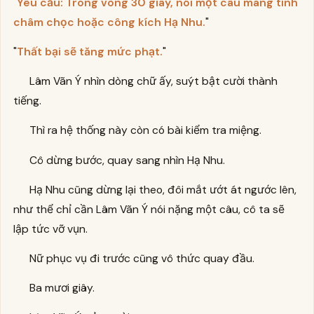
"
Yêu cầu: Trong vòng 30 giây, nói một câu mang tính
châm chọc hoặc công kích Hạ Nhu.
"
"
Thất bại sẽ tăng mức phạt.
"
Lâm Vãn Ý nhìn dòng chữ ấy, suýt bật cười thành
tiếng.
Thì ra hệ thống này còn có bài kiểm tra miệng.
Cô dừng bước, quay sang nhìn Hạ Nhu.
Hạ Nhu cũng dừng lại theo, đôi mắt ướt át ngước lên,
như thể chỉ cần Lâm Vãn Ý nói nặng một câu, cô ta sẽ
lập tức vỡ vụn.
Nữ phục vụ đi trước cũng vô thức quay đầu.
Ba mươi giây.