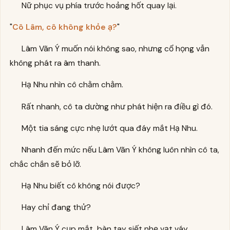
Nữ phục vụ phía trước hoảng hốt quay lại.
"
Cô Lâm, cô không khỏe ạ?
"
Lâm Vãn Ý muốn nói không sao, nhưng cổ họng vẫn
không phát ra âm thanh.
Hạ Nhu nhìn cô chằm chằm.
Rất nhanh, cô ta dường như phát hiện ra điều gì đó.
Một tia sáng cực nhẹ lướt qua đáy mắt Hạ Nhu.
Nhanh đến mức nếu Lâm Vãn Ý không luôn nhìn cô ta,
chắc chắn sẽ bỏ lỡ.
Hạ Nhu biết cô không nói được?
Hay chỉ đang thử?
Lâm Vãn Ý cụp mắt, bàn tay siết nhẹ vạt váy.