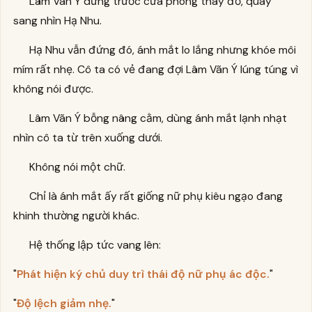
Lâm Vãn Ý dừng trước cửa phòng thay đồ, quay
sang nhìn Hạ Nhu.
Hạ Nhu vẫn đứng đó, ánh mắt lo lắng nhưng khóe môi
mím rất nhẹ. Cô ta có vẻ đang đợi Lâm Vãn Ý lúng túng vì
không nói được.
Lâm Vãn Ý bỗng nâng cằm, dùng ánh mắt lạnh nhạt
nhìn cô ta từ trên xuống dưới.
Không nói một chữ.
Chỉ là ánh mắt ấy rất giống nữ phụ kiêu ngạo đang
khinh thường người khác.
Hệ thống lập tức vang lên:
"
Phát hiện ký chủ duy trì thái độ nữ phụ ác độc.
"
"
Độ lệch giảm nhẹ.
"