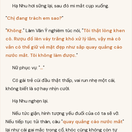
Hạ Nhu hơi sững lại, sau đó mi mắt cụp xuống.
"
Chị đang trách em sao?
"
"
Không.
" Lâm Vãn Ý nghiêm túc nói, "
Tôi thật lòng khen
cô. Rượu đổ lên váy trắng khó xử lý lắm, vậy mà cô
vẫn có thể giữ vẻ mặt đẹp như sắp quay quảng cáo
nước mắt. Tôi không làm được.
"
Nữ phục vụ: "
…
"
Cô gái trẻ cúi đầu thật thấp, vai run nhẹ một cái,
không biết là sợ hay nhịn cười.
Hạ Nhu nghẹn lại.
Nếu tức giận, hình tượng yếu đuối của cô ta sẽ vỡ.
Nếu tiếp tục tủi thân, câu "
quay quảng cáo nước mắt
"
lại như cái gai mắc trong cổ, khóc cũng không còn tự