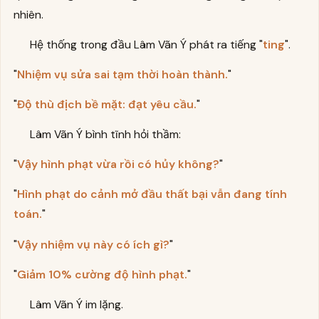
nhiên.
Hệ thống trong đầu Lâm Vãn Ý phát ra tiếng "
ting
".
"
Nhiệm vụ sửa sai tạm thời hoàn thành.
"
"
Độ thù địch bề mặt: đạt yêu cầu.
"
Lâm Vãn Ý bình tĩnh hỏi thầm:
"
Vậy hình phạt vừa rồi có hủy không?
"
"
Hình phạt do cảnh mở đầu thất bại vẫn đang tính
toán.
"
"
Vậy nhiệm vụ này có ích gì?
"
"
Giảm 10% cường độ hình phạt.
"
Lâm Vãn Ý im lặng.