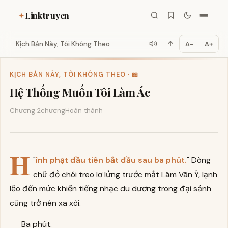
Linktruyen
✦
Kịch Bản Này, Tôi Không Theo
A−
A+
KỊCH BẢN NÀY, TÔI KHÔNG THEO · 📖
Hệ Thống Muốn Tôi Làm Ác
Chương 2
chương
Hoàn thành
H
"
ình phạt đầu tiên bắt đầu sau ba phút.
" Dòng
chữ đỏ chói treo lơ lửng trước mắt Lâm Vãn Ý, lạnh
lẽo đến mức khiến tiếng nhạc du dương trong đại sảnh
cũng trở nên xa xôi.
Ba phút.