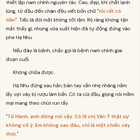
thiết lập nam chính nguyên tác. Cao, đẹp, khí chất lạnh
lùng, từ đầu đến chân đều viết bốn chữ "
tôi rất có
tiền
". Tiếc là đôi mắt không tốt lắm. Rõ ràng không tận
mắt thấy gì, nhưng vừa xuất hiện đã tự động đứng vào
phe Hạ Nhu.
Nếu đây là bệnh, chắc gọi là bệnh nam chính giai
đoạn cuối.
Không chữa được.
Hạ Nhu đứng sau hắn, bàn tay vẫn nhẹ nhàng nắm
lấy vạt váy bị rượu làm bẩn. Cô ta cúi đầu, giọng nói mềm
mại mang theo chút run rẩy.
"
Tử Hành, anh đừng nói vậy. Có lẽ chị Vãn Ý thật sự
không cố ý. Em không sao đâu, chỉ là một chiếc váy
thôi.
"