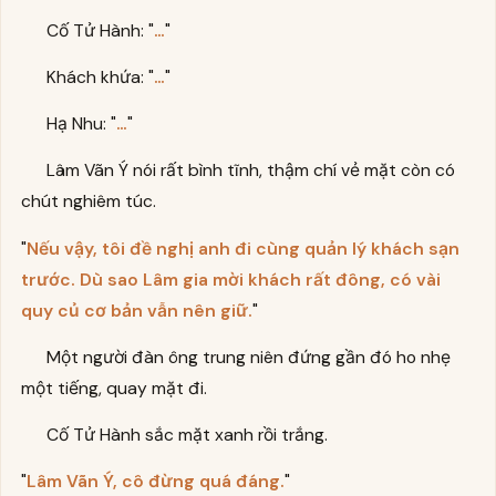
Cố Tử Hành: "
…
"
Khách khứa: "
…
"
Hạ Nhu: "
…
"
Lâm Vãn Ý nói rất bình tĩnh, thậm chí vẻ mặt còn có
chút nghiêm túc.
"
Nếu vậy, tôi đề nghị anh đi cùng quản lý khách sạn
trước. Dù sao Lâm gia mời khách rất đông, có vài
quy củ cơ bản vẫn nên giữ.
"
Một người đàn ông trung niên đứng gần đó ho nhẹ
một tiếng, quay mặt đi.
Cố Tử Hành sắc mặt xanh rồi trắng.
"
Lâm Vãn Ý, cô đừng quá đáng.
"