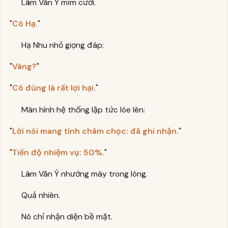
Lâm Vãn Ý mỉm cười.
"
Cô Hạ.
"
Hạ Nhu nhỏ giọng đáp:
"
Vâng?
"
"
Cô đúng là rất lợi hại.
"
Màn hình hệ thống lập tức lóe lên:
"
Lời nói mang tính châm chọc: đã ghi nhận.
"
"
Tiến độ nhiệm vụ: 50%.
"
Lâm Vãn Ý nhướng mày trong lòng.
Quả nhiên.
Nó chỉ nhận diện bề mặt.