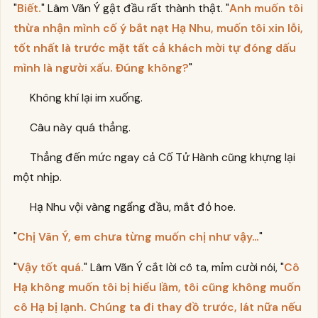
"
Biết.
" Lâm Vãn Ý gật đầu rất thành thật. "
Anh muốn tôi
thừa nhận mình cố ý bắt nạt Hạ Nhu, muốn tôi xin lỗi,
tốt nhất là trước mặt tất cả khách mời tự đóng dấu
mình là người xấu. Đúng không?
"
Không khí lại im xuống.
Câu này quá thẳng.
Thẳng đến mức ngay cả Cố Tử Hành cũng khựng lại
một nhịp.
Hạ Nhu vội vàng ngẩng đầu, mắt đỏ hoe.
"
Chị Vãn Ý, em chưa từng muốn chị như vậy…
"
"
Vậy tốt quá.
" Lâm Vãn Ý cắt lời cô ta, mỉm cười nói, "
Cô
Hạ không muốn tôi bị hiểu lầm, tôi cũng không muốn
cô Hạ bị lạnh. Chúng ta đi thay đồ trước, lát nữa nếu