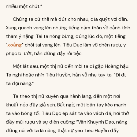
nhiều một chút.”
Chúng ta cứ thế mà đút cho nhau, đĩa quýt vơi dần.
Xung quanh vang lên những tiếng cảm thán về cảnh tình
thâm ý nặng. Tai ta nóng bừng, đúng lúc đó, một tiếng
"
xoảng
" chói tai vang lên. Tiêu Dục làm vỡ chén rượu, y
phục bị ướt, hắn đứng dậy rời tiệc.
Một lát sau, một thị nữ đến mời ta đi gặp Hoàng hậu.
Ta nghi hoặc nhìn Tiêu Huyền, hắn vỗ nhẹ tay ta: “Đi đi,
ta đợi nàng.”
Ta theo thị nữ xuyên qua hành lang, đến một nơi
khuất nẻo đầy giả sơn. Bất ngờ, một bàn tay kéo mạnh
ta vào bóng tối. Tiêu Dục ép sát ta vào vách đá, hơi thở
đầy mùi rượu và sự điên cuồng: “Vân Khuynh Dao, nàng
đừng nói với ta là nàng thật sự yêu Tiêu Huyền đấy