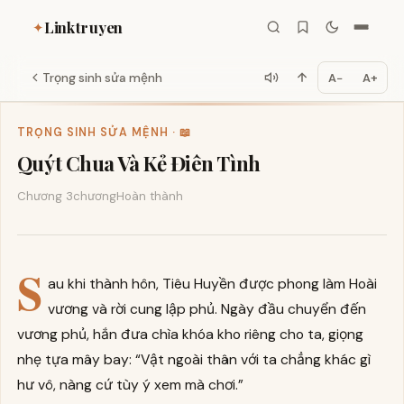
Linktruyen
✦
Trọng sinh sửa mệnh
A−
A+
TRỌNG SINH SỬA MỆNH · 📖
Quýt Chua Và Kẻ Điên Tình
Chương 3
chương
Hoàn thành
S
au khi thành hôn, Tiêu Huyền được phong làm Hoài
vương và rời cung lập phủ. Ngày đầu chuyển đến
vương phủ, hắn đưa chìa khóa kho riêng cho ta, giọng
nhẹ tựa mây bay: “Vật ngoài thân với ta chẳng khác gì
hư vô, nàng cứ tùy ý xem mà chơi.”