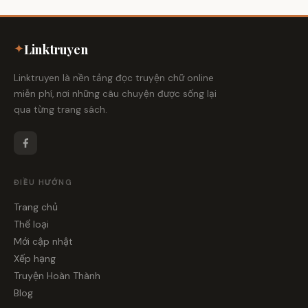
✦
Linktruyen
Linktruyen là nền tảng đọc truyện chữ online
miễn phí, nơi những câu chuyện được sống lại
qua từng trang sách.
ĐIỀU HƯỚNG
Trang chủ
Thể loại
Mới cập nhật
Xếp hạng
Truyện Hoàn Thành
Blog