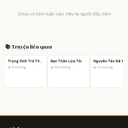
Chưa có bình luận nào. Hãy là người đầu tiên!
📚 Truyện liên quan
Trọng Sinh Trả Thù: Mưu Đồ Của Mẹ Con Kẻ Phản Bội
Bạn Thân Lừa Tôi
Nguyên Tác Đã Xóa Tên Tôi
📖 8 chương
📖 50 chương
📖 12 chương