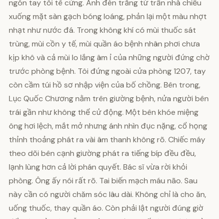
ngón tay tôi tê cứng. Ánh đèn trắng từ trần nhà chiếu
xuống mặt sàn gạch bóng loáng, phản lại một màu nhợt
nhạt như nước đá. Trong không khí có mùi thuốc sát
trùng, mùi cồn y tế, mùi quần áo bệnh nhân phơi chưa
kịp khô và cả mùi lo lắng âm ỉ của những người đứng chờ
trước phòng bệnh. Tôi đứng ngoài cửa phòng 1207, tay
còn cầm túi hồ sơ nhập viện của bố chồng. Bên trong,
Lục Quốc Chương nằm trên giường bệnh, nửa người bên
trái gần như không thể cử động. Một bên khóe miệng
ông hơi lệch, mắt mở nhưng ánh nhìn đục nặng, cổ họng
thỉnh thoảng phát ra vài âm thanh không rõ. Chiếc máy
theo dõi bên cạnh giường phát ra tiếng bíp đều đều,
lạnh lùng hơn cả lời phán quyết. Bác sĩ vừa rời khỏi
phòng. Ông ấy nói rất rõ. Tai biến mạch máu não. Sau
này cần có người chăm sóc lâu dài. Không chỉ là cho ăn,
uống thuốc, thay quần áo. Còn phải lật người đúng giờ