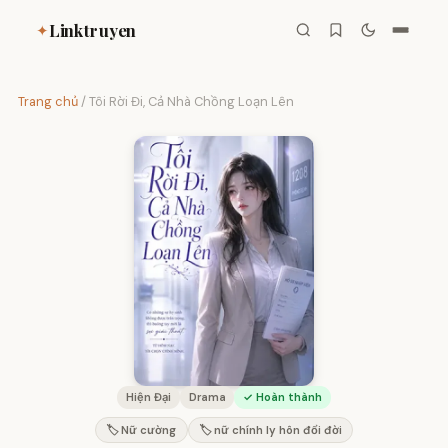
Linktruyen
✦
Trang chủ
/
Tôi Rời Đi, Cả Nhà Chồng Loạn Lên
Hiện Đại
Drama
✓ Hoàn thành
🏷️ Nữ cường
🏷️ nữ chính ly hôn đổi đời