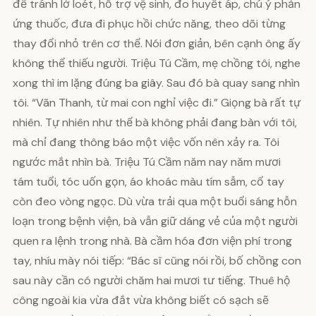
để tránh lở loét, hỗ trợ vệ sinh, đo huyết áp, chú ý phản
ứng thuốc, đưa đi phục hồi chức năng, theo dõi từng
thay đổi nhỏ trên cơ thể. Nói đơn giản, bên cạnh ông ấy
không thể thiếu người. Triệu Tú Cầm, mẹ chồng tôi, nghe
xong thì im lặng đúng ba giây. Sau đó bà quay sang nhìn
tôi. “Vãn Thanh, từ mai con nghỉ việc đi.” Giọng bà rất tự
nhiên. Tự nhiên như thể bà không phải đang bàn với tôi,
mà chỉ đang thông báo một việc vốn nên xảy ra. Tôi
ngước mắt nhìn bà. Triệu Tú Cầm năm nay năm mươi
tám tuổi, tóc uốn gọn, áo khoác màu tím sẫm, cổ tay
còn đeo vòng ngọc. Dù vừa trải qua một buổi sáng hỗn
loạn trong bệnh viện, bà vẫn giữ dáng vẻ của một người
quen ra lệnh trong nhà. Bà cầm hóa đơn viện phí trong
tay, nhíu mày nói tiếp: “Bác sĩ cũng nói rồi, bố chồng con
sau này cần có người chăm hai mươi tư tiếng. Thuê hộ
công ngoài kia vừa đắt vừa không biết có sạch sẽ