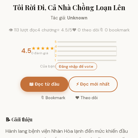
Tôi Rời Đi, Cả Nhà Chồng Loạn Lên
Tác giả:
Unknown
👁 113 lượt đọc
4 chương
⭐
4.5
/5
❤️
0
theo dõi
🔖 0 bookmark
5
4
★★★★★
4.5
3
0 đánh giá
2
1
Của bạn:
Đăng nhập để vote
📖 Đọc từ đầu
⚡ Đọc mới nhất
🔖 Bookmark
❤️ Theo dõi
📝 Giới thiệu
Hành lang bệnh viện Nhân Hòa lạnh đến mức khiến đầu