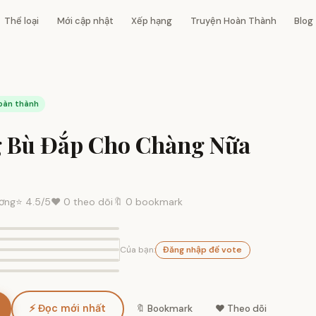
Thể loại
Mới cập nhật
Xếp hạng
Truyện Hoàn Thành
Blog
oàn thành
 Bù Đắp Cho Chàng Nữa
ơng
⭐
4.5
/5
❤️
0
theo dõi
🔖 0 bookmark
Của bạn:
Đăng nhập để vote
⚡ Đọc mới nhất
🔖 Bookmark
❤️ Theo dõi