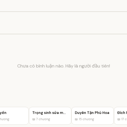
Chưa có bình luận nào. Hãy là người đầu tiên!
ển
Trọng sinh sửa mệnh
Duyên Tận Phù Hoa
ương
📖 7 chương
📖 15 chương
📖 17 ch