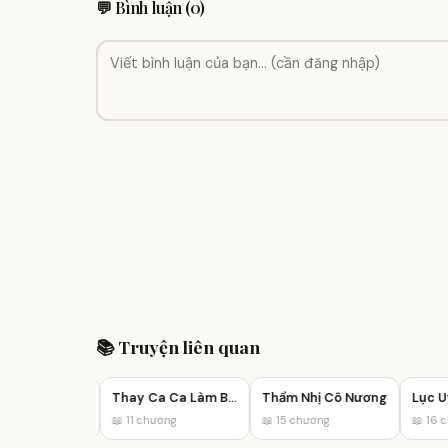
💬 Bình luận (0)
📚 Truyện liên quan
Đích Nữ Vĩnh An Hầu Phủ
Thay Ca Ca Làm Bạn Đọc
Thẩm Nhị Cô Nương
Lục Uy
ơng
📖 11 chương
📖 15 chương
📖 16 ch