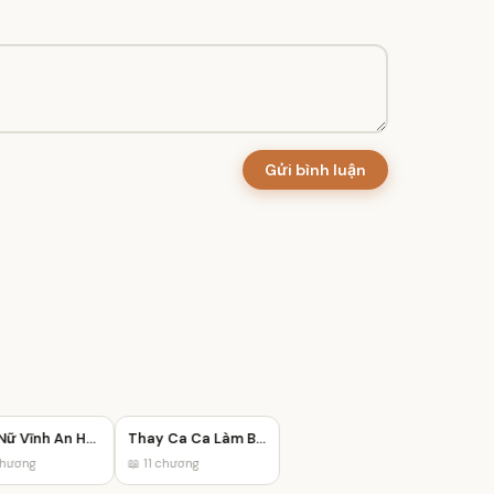
Gửi bình luận
Đích Nữ Vĩnh An Hầu Phủ
Thay Ca Ca Làm Bạn Đọc
ương
📖 11 chương