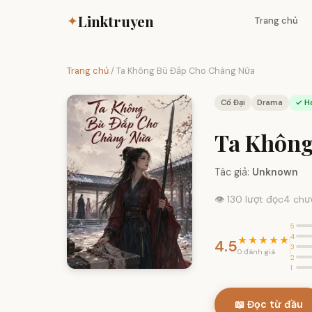
Linktruyen
✦
Trang chủ
Trang chủ
/
Ta Không Bù Đắp Cho Chàng Nữa
Cổ Đại
Drama
✓ H
Ta Không
Tác giả:
Unknown
👁 130 lượt đọc
4 chư
5
4
★★★★★
4.5
3
0 đánh giá
2
1
📖 Đọc từ đầu