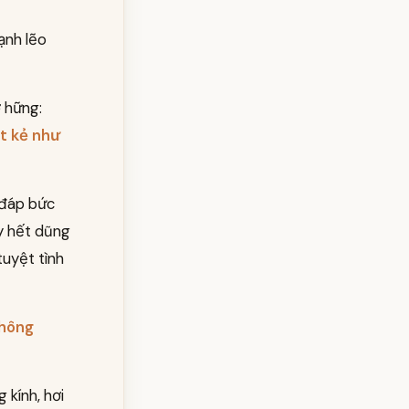
ạnh lẽo
ờ hững:
t kẻ như
 đáp bức
ấy hết dũng
tuyệt tình
không
kính, hơi