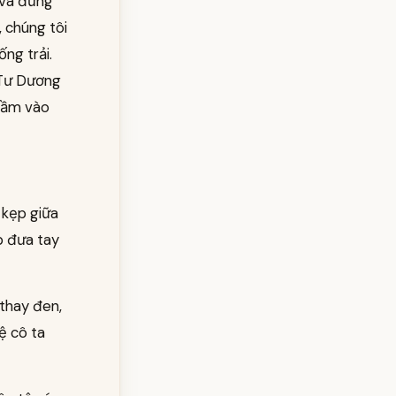
 vã đứng
 chúng tôi
ng trải.
 Tư Dương
 sầm vào
 kẹp giữa
ếp đưa tay
 thay đen,
ệ cô ta