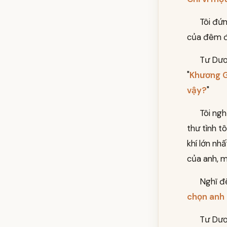
Tôi đứn
của đêm 
Tư Dươn
"
Khương G
vậy?
"
Tôi ng
thư tình t
khí lớn nhấ
của anh, m
Nghĩ đế
chọn anh 
Tư Dươ