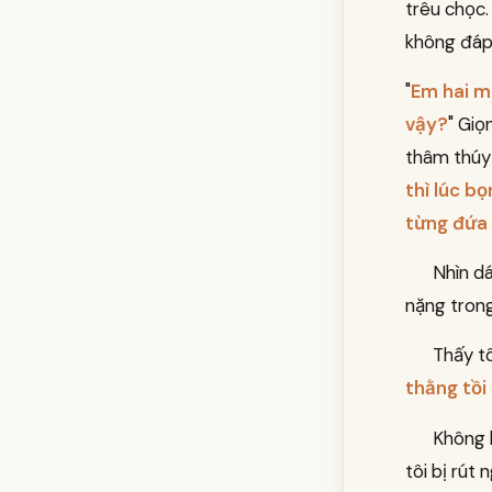
trêu chọc.
không đáp 
"
Em hai mư
vậy?
" Giọ
thâm thúy 
thì lúc b
từng đứa 
Nhìn dá
nặng trong
Thấy tô
thằng tồi
Không 
tôi bị rút