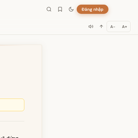
Đăng nhập
A−
A+