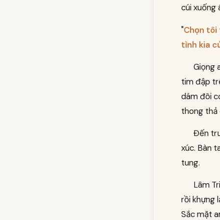
cúi xuống 
"
Chọn tôi
tình kia 
Giọng a
tim đập tr
dám đôi c
thong thả 
Đến trư
xúc. Bàn t
tung.
Lâm Tr
rồi khựng 
Sắc mặt an