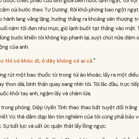
ớ được chiếc phao cứu sinh giữa biển nước lạnh ngắt, tôi vội
 cắm cúi bước theo Tư Dương. Rời khỏi phòng bao ngột ngạt,
o hành lang vắng lặng, hướng thẳng ra khoảng sân thượng trố
uối năm tối đen như mực, gió lạnh buốt tạt thẳng vào mặt.
ừng bước khiến tôi không kịp phanh lại, suýt chút nữa đâm
ộng của anh.
 thì cứ khóc đi, ở đây không có ai cả.
"
g rút một bao thuốc từ trong túi áo khoác, lấy ra một điếu
y thon dài, bình thản quay sang nhìn tôi. Tôi lắc đầu, trực ti
huốc khỏi tay anh, ngậm lấy và châm lửa.
 trong phòng, Diệp Uyển Tình thao thao bất tuyệt đổi trắng
iết Vũ thà dẫm đạp lên tôn nghiêm của tôi cũng phải bảo v
 Sự bất lực và uất ức quặn thắt lấy lồng ngực.