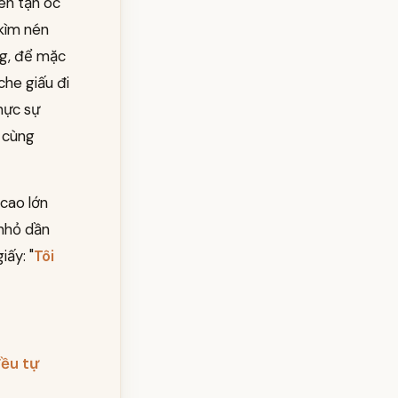
ên tận óc
 kìm nén
ng, để mặc
che giấu đi
hực sự
i cùng
 cao lớn
 nhỏ dần
ấy: "
Tôi
đều tự