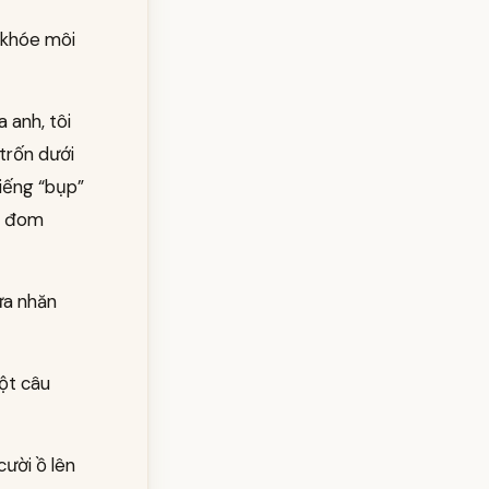
, khóe môi
 anh, tôi
trốn dưới
tiếng “bụp”
nổ đom
ừa nhăn
một câu
cười ồ lên