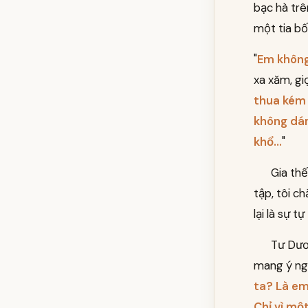
bạc hà trê
một tia bố
"
Em không 
xa xăm, giọ
thua kém 
không dám
khổ...
"
Gia thế
tập, tôi c
lại là sự t
Tư Dươ
mang ý ngh
ta? Là em
Chỉ vì mộ