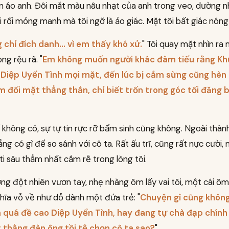
n áo anh. Đôi mắt màu nâu nhạt của anh trong veo, dường n
i rối mỏng manh mà tôi ngỡ là ảo giác. Mặt tôi bất giác nóng
chỉ đích danh... vì em thấy khó xử.
" Tôi quay mặt nhìn r
ng rệu rã. "
Em không muốn người khác đàm tiếu rằng Kh
Diệp Uyển Tình mọi mặt, đến lúc bị cắm sừng cũng hèn
 đối mặt thẳng thắn, chỉ biết trốn trong góc tối đăng b
 không có, sự tự tin rực rỡ bẩm sinh cũng không. Ngoài thàn
hẳng có gì để so sánh với cô ta. Rất ấu trĩ, cũng rất nực cười
ự ti sâu thẳm nhất cắm rễ trong lòng tôi.
ng đột nhiên vươn tay, nhẹ nhàng ôm lấy vai tôi, một cái ôm
ĩa vỗ về như dỗ dành một đứa trẻ: "
Chuyện gì cũng khôn
 quá đề cao Diệp Uyển Tình, hay đang tự chà đạp chính
t thằng đàn ông tồi tệ chọn cô ta sao?
"