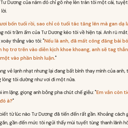
 Tư Dương của năm đó chỉ gõ nhẹ lên trán tôi một cái, tuyệt
lời.
ơi bốn tuổi rồi, sao chỉ có tuổi tác tăng lên mà gan dạ lạ
ng nói trầm ấm của Tư Dương kéo tôi về hiện tại. Anh rũ mắt,
xoáy thẳng vào tôi: "
Nếu là anh, đã mất công đăng bài b
ọn họ trơ trẽn vào diễn kịch khoe khoang, anh sẽ tag thẳ
một vào phần bình luận.
"
ng vẻ lạnh nhạt nhưng lại đang bất bình thay mình của anh,
 lòng tôi dường như vơi đi một nửa.
i im lặng, giọng anh bỗng pha chút chế giễu: "
Em vẫn còn ti
 đó à?
"
biết từ lúc nào Tư Dương đã tiến đến rất gần. Khoảng cách 
 ngắn, gần đến mức tôi ngửi thấy mùi tuyết tùng thanh lãnh hò