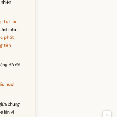
 nhiên
i tụt lùi
 ánh nhìn
óc phốt,
ng tên
 tảng đá đè
ếc nuối
giữa chúng
a lẫn vị