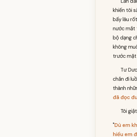
Lần đầu
khiến tôi 
bấy lâu rố
nước mắt t
bộ dạng ch
không muốn
trước mặt
Tư Dươn
chắn đi lu
thành nhữn
đã đọc đư
Tôi giậ
"
Dù em kh
hiểu em đ