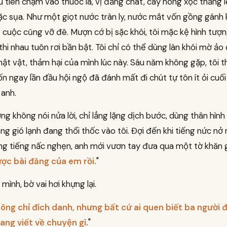
 tiên chạm vào thuốc lá, vị đắng chát, cay nồng xộc thẳng l
sặc sụa. Như một giọt nước tràn ly, nước mắt vốn gồng gánh
t cuộc cũng vỡ đê. Mượn cớ bị sặc khói, tôi mặc kệ hình tượ
hi nhau tuôn rơi bần bật. Tôi chỉ có thể dùng làn khói mờ ảo 
ật vật, thảm hại của mình lúc này. Sáu năm không gặp, tôi t
 ngay lần đầu hội ngộ đã đánh mất đi chút tự tôn ít ỏi cuố
 anh.
g không nói nửa lời, chỉ lẳng lặng dịch bước, dùng thân hình
ồng gió lạnh đang thổi thốc vào tôi. Đợi đến khi tiếng nức nở
g tiếng nấc nghẹn, anh mới vươn tay đưa qua một tờ khăn gi
ợc bài đăng của em rồi.
"
t mình, bờ vai hơi khựng lại.
ông chỉ đích danh, nhưng bất cứ ai quen biết ba người 
ang viết về chuyện gì.
"