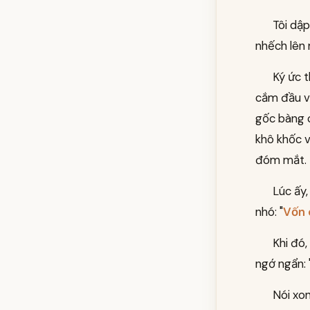
Tôi dập
nhếch lên 
Ký ức t
cắm đầu và
gốc bàng c
khô khốc v
đóm mắt.
Lúc ấy,
nhó: "
Vốn 
Khi đó,
ngớ ngẩn: 
Nói xon