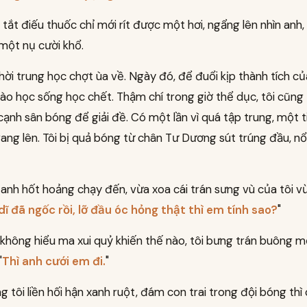
 tắt điếu thuốc chỉ mới rít được một hơi, ngẩng lên nhìn anh
một nụ cười khổ.
hời trung học chợt ùa về. Ngày đó, để đuổi kịp thành tích của
o học sống học chết. Thậm chí trong giờ thể dục, tôi cũng 
ạnh sân bóng để giải đề. Có một lần vì quá tập trung, một 
ang lên. Tôi bị quả bóng từ chân Tư Dương sút trúng đầu, 
 anh hốt hoảng chạy đến, vừa xoa cái trán sưng vù của tôi v
dĩ đã ngốc rồi, lỡ đầu óc hỏng thật thì em tính sao?
"
 không hiểu ma xui quỷ khiến thế nào, tôi bưng trán buông 
"
Thì anh cưới em đi.
"
g tôi liền hối hận xanh ruột, đám con trai trong đội bóng thì 