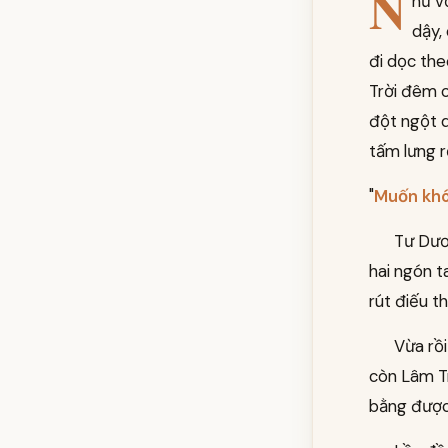
N
hư v
dậy,
đi dọc the
Trời đêm c
đột ngột d
tấm lưng r
"
Muốn khóc
Tư Dươn
hai ngón ta
rút điếu t
Vừa rồi
còn Lâm Tr
bằng được.