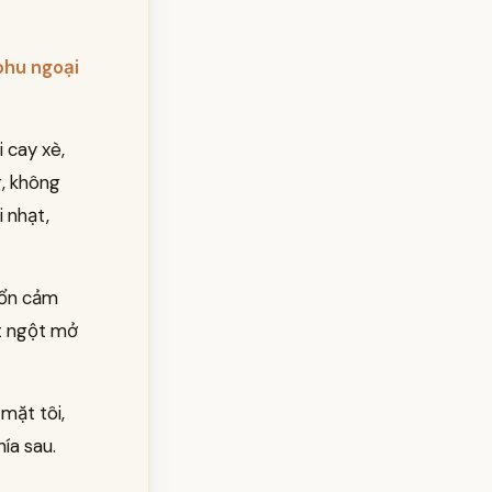
phu ngoại
 cay xè,
g, không
 nhạt,
 ổn cảm
ột ngột mở
mặt tôi,
ía sau.