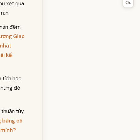
hư xẹt qua
Ch.
 ran.
a màn đêm
ương Giao
 nhát
ài kể
h tích học
, nhưng đó
 thuần túy
g bằng cô
 mình?