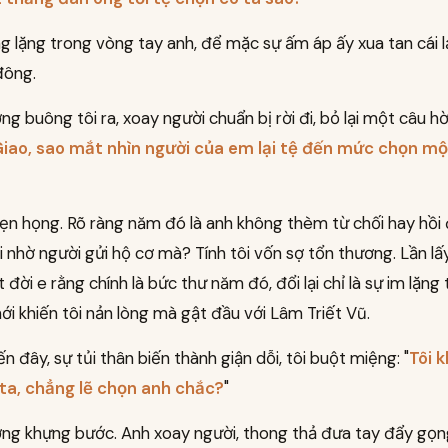
g lặng trong vòng tay anh, để mặc sự ấm áp ấy xua tan cái l
đông.
g buông tôi ra, xoay người chuẩn bị rời đi, bỏ lại một câu h
iao, sao mắt nhìn người của em lại tệ đến mức chọn mộ
hẹn họng. Rõ ràng năm đó là anh không thèm từ chối hay hồi
ôi nhờ người gửi hộ cơ mà? Tính tôi vốn sợ tổn thương. Lần l
t đời e rằng chính là bức thư năm đó, đổi lại chỉ là sự im lặng 
ới khiến tôi nản lòng mà gật đầu với Lâm Triết Vũ.
n đây, sự tủi thân biến thành giận dỗi, tôi buột miệng: "
Tôi 
ta, chẳng lẽ chọn anh chắc?
"
ng khựng bước. Anh xoay người, thong thả đưa tay đẩy gọng 