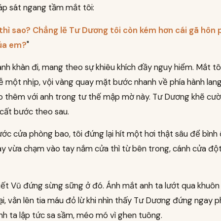
áp sát ngang tầm mắt tôi:
 thì sao? Chẳng lẽ Tư Dương tôi còn kém hơn cái gã hôn 
của em?
"
nh khàn đi, mang theo sự khiêu khích đầy nguy hiểm. Mắt tôi
ễ một nhịp, vội vàng quay mặt bước nhanh về phía hành lan
o thêm với anh trong tư thế mập mờ này. Tư Dương khẽ cười
cất bước theo sau.
ớc cửa phòng bao, tôi đứng lại hít một hơi thật sâu để bình
ay vừa chạm vào tay nắm cửa thì từ bên trong, cánh cửa đ
iết Vũ đứng sừng sững ở đó. Ánh mắt anh ta lướt qua khuôn 
lại, vằn lên tia máu đỏ lừ khi nhìn thấy Tư Dương đứng ngay ph
h ta lập tức sa sầm, méo mó vì ghen tuông.