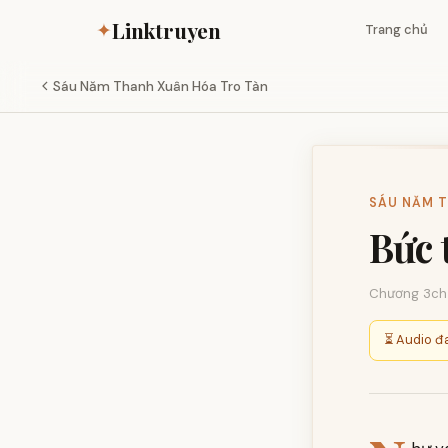
Linktruyen
✦
Trang chủ
Sáu Năm Thanh Xuân Hóa Tro Tàn
SÁU NĂM T
Bức 
Chương 3
ch
⏳ Audio đa