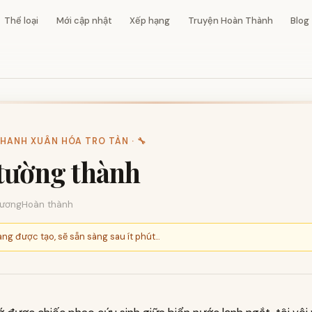
Thể loại
Mới cập nhật
Xếp hạng
Truyện Hoàn Thành
Blog
HANH XUÂN HÓA TRO TÀN · 🔧
tường thành
ương
Hoàn thành
ng được tạo, sẽ sẵn sàng sau ít phút...