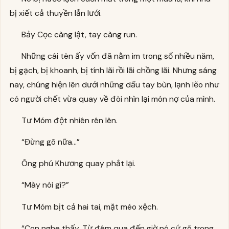
bị xiết cả thuyền lẫn lưới.
Bảy Cọc càng lật, tay càng run.
Những cái tên ấy vốn đã nằm im trong sổ nhiều năm,
bị gạch, bị khoanh, bị tính lãi rồi lãi chồng lãi. Nhưng sáng
nay, chúng hiện lên dưới những dấu tay bùn, lạnh lẽo như
có người chết vừa quay về đòi nhìn lại món nợ của mình.
Tư Móm đột nhiên rên lên.
“Đừng gõ nữa…”
Ông phú Khương quay phắt lại.
“Mày nói gì?”
Tư Móm bịt cả hai tai, mặt méo xệch.
“Con nghe thấy. Từ đêm qua đến giờ nó cứ gõ trong