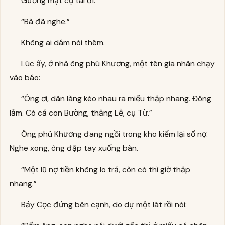
Gương mặt cụ tái đi.
“Bà đã nghe.”
Không ai dám nói thêm.
Lúc ấy, ở nhà ông phú Khương, một tên gia nhân chạy
vào báo:
“Ông ơi, dân làng kéo nhau ra miếu thắp nhang. Đông
lắm. Có cả con Bường, thằng Lễ, cụ Từ.”
Ông phú Khương đang ngồi trong kho kiểm lại sổ nợ.
Nghe xong, ông đập tay xuống bàn.
“Một lũ nợ tiền không lo trả, còn có thì giờ thắp
nhang.”
Bảy Cọc đứng bên cạnh, do dự một lát rồi nói: