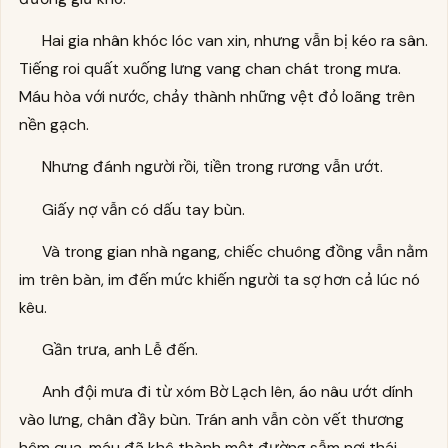
Hai gia nhân khóc lóc van xin, nhưng vẫn bị kéo ra sân.
Tiếng roi quất xuống lưng vang chan chát trong mưa.
Máu hòa với nước, chảy thành những vệt đỏ loãng trên
nền gạch.
Nhưng đánh người rồi, tiền trong rương vẫn ướt.
Giấy nợ vẫn có dấu tay bùn.
Và trong gian nhà ngang, chiếc chuông đồng vẫn nằm
im trên bàn, im đến mức khiến người ta sợ hơn cả lúc nó
kêu.
Gần trưa, anh Lễ đến.
Anh đội mưa đi từ xóm Bờ Lạch lên, áo nâu ướt dính
vào lưng, chân đầy bùn. Trán anh vẫn còn vết thương
hôm qua, máu đã khô thành một đường sẫm nơi thái