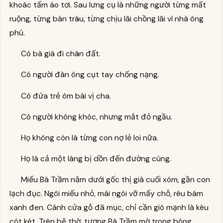
khoác tấm áo tơi. Sau lưng cụ là những người từng mất
ruộng, từng bán trâu, từng chịu lãi chồng lãi vì nhà ông
phú.
Có bà già đi chân đất.
Có người đàn ông cụt tay chống nạng.
Có đứa trẻ ôm bài vị cha.
Có người không khóc, nhưng mắt đỏ ngầu.
Họ không còn là từng con nợ lẻ loi nữa.
Họ là cả một làng bị dồn đến đường cùng.
Miếu Bà Trầm nằm dưới gốc thị già cuối xóm, gần con
lạch đục. Ngôi miếu nhỏ, mái ngói vỡ mấy chỗ, rêu bám
xanh đen. Cánh cửa gỗ đã mục, chỉ cần gió mạnh là kêu
cót két. Trên bệ thờ, tượng Bà Trầm mờ trong bóng