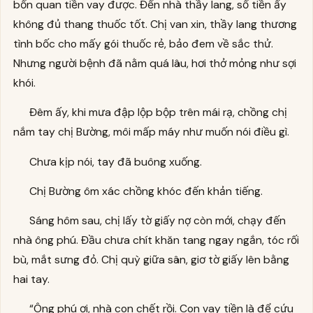
bốn quan tiền vay được. Đến nhà thầy lang, số tiền ấy
không đủ thang thuốc tốt. Chị van xin, thầy lang thương
tình bốc cho mấy gói thuốc rẻ, bảo đem về sắc thử.
Nhưng người bệnh đã nằm quá lâu, hơi thở mỏng như sợi
khói.
Đêm ấy, khi mưa đập lộp bộp trên mái rạ, chồng chị
nắm tay chị Bường, môi mấp máy như muốn nói điều gì.
Chưa kịp nói, tay đã buông xuống.
Chị Bường ôm xác chồng khóc đến khản tiếng.
Sáng hôm sau, chị lấy tờ giấy nợ còn mới, chạy đến
nhà ông phú. Đầu chưa chít khăn tang ngay ngắn, tóc rối
bù, mắt sưng đỏ. Chị quỳ giữa sân, giơ tờ giấy lên bằng
hai tay.
“Ông phú ơi, nhà con chết rồi. Con vay tiền là để cứu