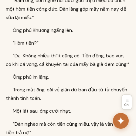
“Bẩm ông, con nghe nói dưới gốc thị ở miếu có chôn
một hòm tiền công đức. Dân làng góp mấy năm nay để
sửa lại miếu.”
Ông phú Khương ngẩng lên.
“Hòm tiền?”
“Dạ. Không nhiều thì ít cũng có. Tiền đồng, bạc vụn,
có khi cả vòng, cả khuyên tai của mấy bà già đem cúng.”
Ông phú im lặng.
Trong mắt ông, cái vẻ giận dữ ban đầu từ từ chuyển
thành tính toán.
Ch.
Một lát sau, ông cười nhạt.
“Dân nghèo mà còn tiền cúng miếu, vậy là vẫn còn
tiền trả nợ.”