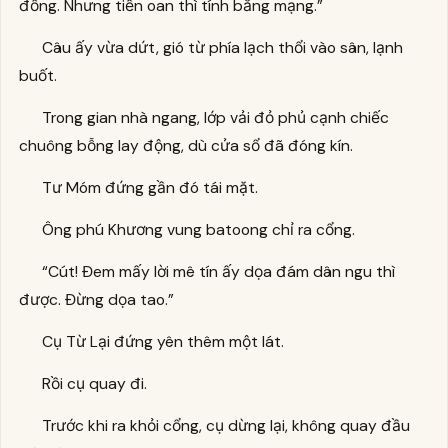
đồng. Nhưng tiền oan thì tính bằng mạng.”
Câu ấy vừa dứt, gió từ phía lạch thổi vào sân, lạnh
buốt.
Trong gian nhà ngang, lớp vải đỏ phủ cạnh chiếc
chuông bỗng lay động, dù cửa sổ đã đóng kín.
Tư Móm đứng gần đó tái mặt.
Ông phú Khương vung batoong chỉ ra cổng.
“Cút! Đem mấy lời mê tín ấy dọa đám dân ngu thì
được. Đừng dọa tao.”
Cụ Từ Lại đứng yên thêm một lát.
Rồi cụ quay đi.
Trước khi ra khỏi cổng, cụ dừng lại, không quay đầu