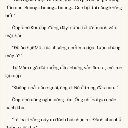
đầu con. Boong… boong… boong… Con bịt tai cũng không
hết.”
Ông phú Khương đứng dậy, bước tới tát mạnh vào
mặt hắn.
“Đồ ăn hại! Một cái chuông chết mà dọa được chúng
mày à?”
Tư Móm ngã dúi xuống nền, nhưng vẫn ôm tai, môi run
lập cập.
“Không phải bên ngoài, ông ơi. Nó ở trong đầu con…”
Ông phú càng nghe càng tức. Ông chỉ hai gia nhân
canh kho.
“Lôi hai thằng này ra đánh hai chục roi. Đánh cho nhớ
đường giữ kho.”