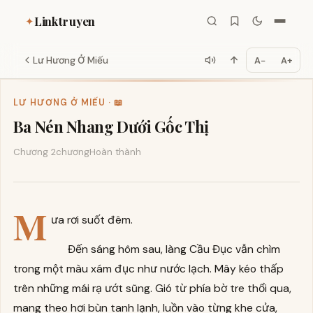
Linktruyen
✦
Lư Hương Ở Miếu
A−
A+
LƯ HƯƠNG Ở MIẾU · 📖
Ba Nén Nhang Dưới Gốc Thị
Chương 2
chương
Hoàn thành
M
ưa rơi suốt đêm.
Đến sáng hôm sau, làng Cầu Đục vẫn chìm
trong một màu xám đục như nước lạch. Mây kéo thấp
trên những mái rạ ướt sũng. Gió từ phía bờ tre thổi qua,
mang theo hơi bùn tanh lạnh, luồn vào từng khe cửa,