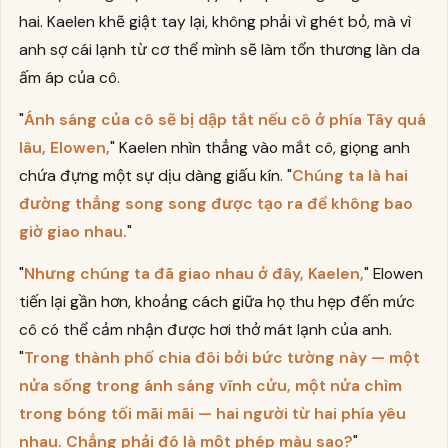
hai. Kaelen khẽ giật tay lại, không phải vì ghét bỏ, mà vì
anh sợ cái lạnh từ cơ thể mình sẽ làm tổn thương làn da
ấm áp của cô.
"
Ánh sáng của cô sẽ bị dập tắt nếu cô ở phía Tây quá
lâu, Elowen,
" Kaelen nhìn thẳng vào mắt cô, giọng anh
chứa đựng một sự dịu dàng giấu kín. "
Chúng ta là hai
đường thẳng song song được tạo ra để không bao
giờ giao nhau.
"
"
Nhưng chúng ta đã giao nhau ở đây, Kaelen,
" Elowen
tiến lại gần hơn, khoảng cách giữa họ thu hẹp đến mức
cô có thể cảm nhận được hơi thở mát lạnh của anh.
"
Trong thành phố chia đôi bởi bức tường này — một
nửa sống trong ánh sáng vĩnh cửu, một nửa chìm
trong bóng tối mãi mãi — hai người từ hai phía yêu
nhau. Chẳng phải đó là một phép màu sao?
"