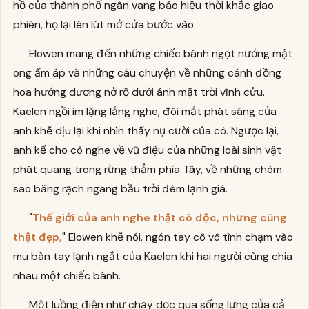
hồ của thành phố ngân vang báo hiệu thời khắc giao
phiên, họ lại lén lút mở cửa bước vào.
Elowen mang đến những chiếc bánh ngọt nướng mật
ong ấm áp và những câu chuyện về những cánh đồng
hoa hướng dương nở rộ dưới ánh mặt trời vĩnh cửu.
Kaelen ngồi im lặng lắng nghe, đôi mắt phát sáng của
anh khẽ dịu lại khi nhìn thấy nụ cười của cô. Ngược lại,
anh kể cho cô nghe về vũ điệu của những loài sinh vật
phát quang trong rừng thẳm phía Tây, về những chòm
sao băng rạch ngang bầu trời đêm lạnh giá.
"
Thế giới của anh nghe thật cô độc, nhưng cũng
thật đẹp,
" Elowen khẽ nói, ngón tay cô vô tình chạm vào
mu bàn tay lạnh ngắt của Kaelen khi hai người cùng chia
nhau một chiếc bánh.
Một luồng điện như chạy dọc qua sống lưng của cả