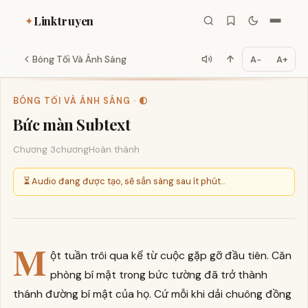
Linktruyen
✦
Bóng Tối Và Ánh Sáng
A−
A+
BÓNG TỐI VÀ ÁNH SÁNG · 🌓
Bức màn Subtext
Chương 3
chương
Hoàn thành
⏳ Audio đang được tạo, sẽ sẵn sàng sau ít phút...
M
ột tuần trôi qua kể từ cuộc gặp gỡ đầu tiên. Căn
phòng bí mật trong bức tường đã trở thành
thánh đường bí mật của họ. Cứ mỗi khi dải chuông đồng