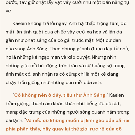
bước, tay giữ chặt lấy vạt váy cưới như một bản năng tự
vệ.
Kaelen không trả lời ngay. Anh hạ thấp trọng tâm, đôi
mắt lân tinh quét qua chiếc váy cưới xa hoa và làn da
gần như phát sáng của cô gái trước mặt. Một cư dân
của vùng Ánh Sáng. Theo những gì anh được dạy từ nhỏ,
họ là những kẻ ngạo mạn và xảo quyệt. Nhưng nhìn
những giọt mồ hôi đọng trên trán và sự hoảng sợ trong
ánh mắt cô, anh nhận ra cô cũng chỉ là một kẻ đang
chạy trốn giống như những con mồi của anh.
"
Cô không nên ở đây, tiểu thư Ánh Sáng,
" Kaelen
trầm giọng, thanh âm khàn khàn như tiếng đá cọ sát,
mang đặc trưng của những người sống quanh năm trong
cái lạnh. "
Và nếu cô không muốn bị lính gác của cả hai
phía phân thây, hãy quay lại thế giới rực rỡ của cô