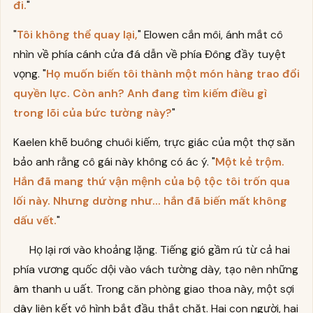
đi.
"
"
Tôi không thể quay lại,
" Elowen cắn môi, ánh mắt cô
nhìn về phía cánh cửa đá dẫn về phía Đông đầy tuyệt
vọng. "
Họ muốn biến tôi thành một món hàng trao đổi
quyền lực. Còn anh? Anh đang tìm kiếm điều gì
trong lõi của bức tường này?
"
Kaelen khẽ buông chuôi kiếm, trực giác của một thợ săn
bảo anh rằng cô gái này không có ác ý. "
Một kẻ trộm.
Hắn đã mang thứ vận mệnh của bộ tộc tôi trốn qua
lối này. Nhưng dường như... hắn đã biến mất không
dấu vết.
"
Họ lại rơi vào khoảng lặng. Tiếng gió gầm rú từ cả hai
phía vương quốc dội vào vách tường dày, tạo nên những
âm thanh u uất. Trong căn phòng giao thoa này, một sợi
dây liên kết vô hình bắt đầu thắt chặt. Hai con người, hai