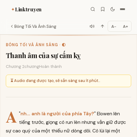
Linktruyen
✦
Bóng Tối Và Ánh Sáng
A−
A+
BÓNG TỐI VÀ ÁNH SÁNG · 🌓
Thanh âm của sự cấm kỵ
Chương 2
chương
Hoàn thành
⏳ Audio đang được tạo, sẽ sẵn sàng sau ít phút...
A
"
nh... anh là người của phía Tây?
" Elowen lên
tiếng trước, giọng cô run lên nhưng vẫn giữ được
sự cao quý của một thiếu nữ dòng dõi. Cô lùi lại một