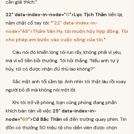
cần giải thích.”
22" data-index-in-node="
0
">Lục Tịch Thần
tiến lại,
nắm chặt cổ tay tôi: “
"22"
data-index-in-
node=
"46"
>Thẩm Vân Hy
, tôi muốn hủy hợp đồng. Tôi
cho phép em bước vào cuộc sống của tôi.
”
Câu nói đó khiến lòng tôi run rẩy, không phải vì yêu,
mà vì số tiền bồi thường. Tôi hỏi thẳng: “Nếu anh tự ý
hủy, tôi có được nhận đủ thù lao không?”
Sắc mặt anh tối sầm lại. Anh nhìn tôi thật lâu rồi xoay
người bỏ đi mà không nói một lời.
Khi tôi trở về phòng, bạn cùng phòng đang phấn
khích bàn tán về việc
25" data-index-in-
node="
69
">Cố Bắc Thần
sẽ đến trường quay phim. Tin
đồn có thưởng 50 triệu tệ cho diễn viên được chọn