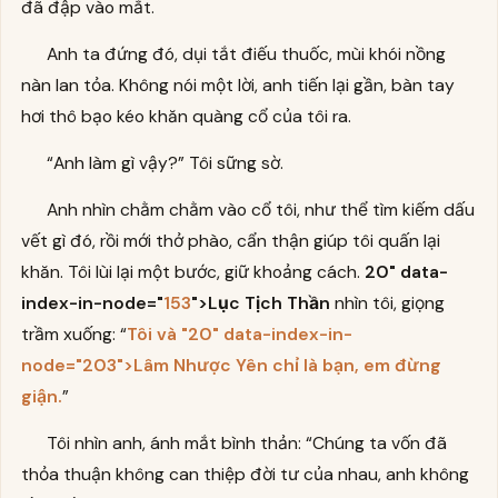
đã đập vào mắt.
Anh ta đứng đó, dụi tắt điếu thuốc, mùi khói nồng
nàn lan tỏa. Không nói một lời, anh tiến lại gần, bàn tay
hơi thô bạo kéo khăn quàng cổ của tôi ra.
“Anh làm gì vậy?” Tôi sững sờ.
Anh nhìn chằm chằm vào cổ tôi, như thể tìm kiếm dấu
vết gì đó, rồi mới thở phào, cẩn thận giúp tôi quấn lại
khăn. Tôi lùi lại một bước, giữ khoảng cách.
20" data-
index-in-node="
153
">Lục Tịch Thần
nhìn tôi, giọng
trầm xuống: “
Tôi và
"20"
data-index-in-
node=
"203"
>Lâm Nhược Yên
chỉ là bạn, em đừng
giận.
”
Tôi nhìn anh, ánh mắt bình thản: “Chúng ta vốn đã
thỏa thuận không can thiệp đời tư của nhau, anh không