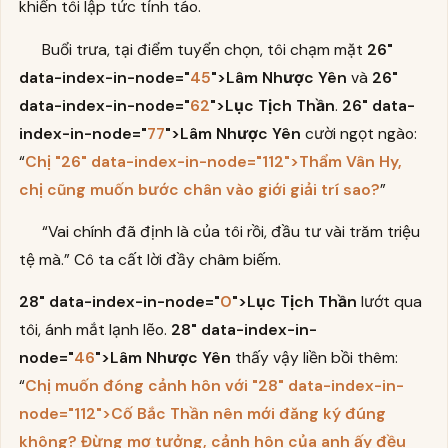
khiến tôi lập tức tỉnh táo.
Buổi trưa, tại điểm tuyển chọn, tôi chạm mặt
26"
data-index-in-node="
45
">Lâm Nhược Yên
và
26"
data-index-in-node="
62
">Lục Tịch Thần
.
26" data-
index-in-node="
77
">Lâm Nhược Yên
cười ngọt ngào:
“
Chị
"26"
data-index-in-node=
"112"
>Thẩm Vân Hy
,
chị cũng muốn bước chân vào giới giải trí sao?
”
“Vai chính đã định là của tôi rồi, đầu tư vài trăm triệu
tệ mà.” Cô ta cất lời đầy châm biếm.
28" data-index-in-node="
0
">Lục Tịch Thần
lướt qua
tôi, ánh mắt lạnh lẽo.
28" data-index-in-
node="
46
">Lâm Nhược Yên
thấy vậy liền bồi thêm:
“
Chị muốn đóng cảnh hôn với
"28"
data-index-in-
node=
"112"
>Cố Bắc Thần
nên mới đăng ký đúng
không? Đừng mơ tưởng, cảnh hôn của anh ấy đều