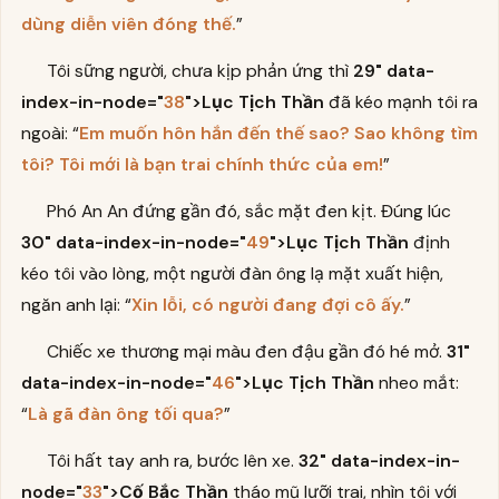
dùng diễn viên đóng thế.
”
Tôi sững người, chưa kịp phản ứng thì
29" data-
index-in-node="
38
">Lục Tịch Thần
đã kéo mạnh tôi ra
ngoài: “
Em muốn hôn hắn đến thế sao? Sao không tìm
tôi? Tôi mới là bạn trai chính thức của em!
”
Phó An An đứng gần đó, sắc mặt đen kịt. Đúng lúc
30" data-index-in-node="
49
">Lục Tịch Thần
định
kéo tôi vào lòng, một người đàn ông lạ mặt xuất hiện,
ngăn anh lại: “
Xin lỗi, có người đang đợi cô ấy.
”
Chiếc xe thương mại màu đen đậu gần đó hé mở.
31"
data-index-in-node="
46
">Lục Tịch Thần
nheo mắt:
“
Là gã đàn ông tối qua?
”
Tôi hất tay anh ra, bước lên xe.
32" data-index-in-
node="
33
">Cố Bắc Thần
tháo mũ lưỡi trai, nhìn tôi với