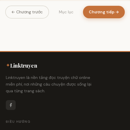
← Chương trước
Chương tiếp →
Mục lục
✦
Linktruyen
Linktruyen là nền tảng đọc truyện chữ online
miễn phí, nơi những câu chuyện được sống lại
qua từng trang sách.
ĐIỀU HƯỚNG