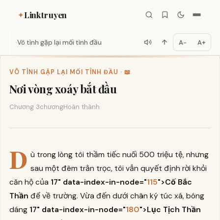
Linktruyen
✦
Vô tình gặp lại mối tình đầu
A−
A+
VÔ TÌNH GẶP LẠI MỐI TÌNH ĐẦU · 📖
Nơi vòng xoáy bắt đầu
Chương 3
chương
Hoàn thành
D
ù trong lòng tôi thầm tiếc nuối 500 triệu tệ, nhưng
sau một đêm trằn trọc, tôi vẫn quyết định rời khỏi
căn hộ của
17" data-index-in-node="
115
">Cố Bắc
Thần
để về trường. Vừa đến dưới chân ký túc xá, bóng
dáng
17" data-index-in-node="
180
">Lục Tịch Thần