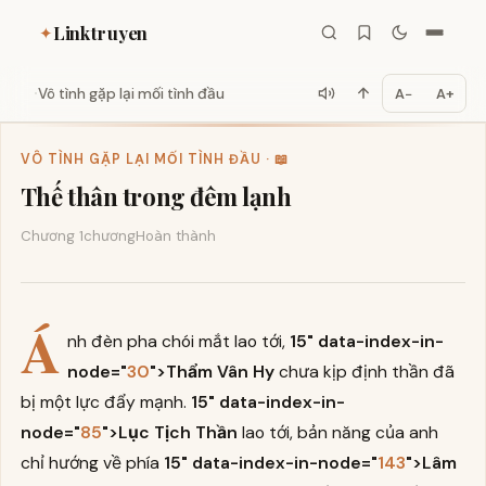
Linktruyen
✦
Vô tình gặp lại mối tình đầu
A−
A+
VÔ TÌNH GẶP LẠI MỐI TÌNH ĐẦU · 📖
Thế thân trong đêm lạnh
Chương 1
chương
Hoàn thành
Á
nh đèn pha chói mắt lao tới,
15" data-index-in-
node="
30
">Thẩm Vân Hy
chưa kịp định thần đã
bị một lực đẩy mạnh.
15" data-index-in-
node="
85
">Lục Tịch Thần
lao tới, bản năng của anh
chỉ hướng về phía
15" data-index-in-node="
143
">Lâm