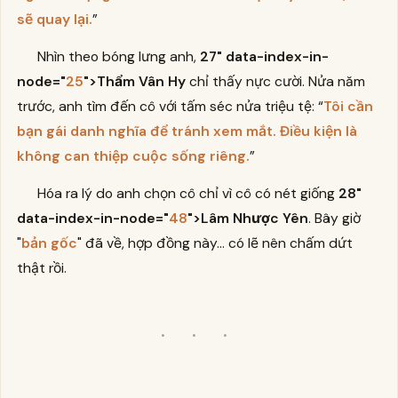
sẽ quay lại.
”
Nhìn theo bóng lưng anh,
27" data-index-in-
node="
25
">Thẩm Vân Hy
chỉ thấy nực cười. Nửa năm
trước, anh tìm đến cô với tấm séc nửa triệu tệ: “
Tôi cần
bạn gái danh nghĩa để tránh xem mắt. Điều kiện là
không can thiệp cuộc sống riêng.
”
Hóa ra lý do anh chọn cô chỉ vì cô có nét giống
28"
data-index-in-node="
48
">Lâm Nhược Yên
. Bây giờ
"
bản gốc
" đã về, hợp đồng này... có lẽ nên chấm dứt
thật rồi.
· · ·