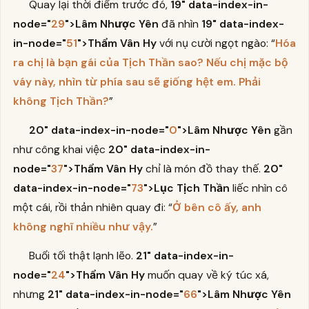
Quay lại thời điểm trước đó,
19" data-index-in-
node="
29
">Lâm Nhược Yên
đã nhìn
19" data-index-
in-node="
51
">Thẩm Vân Hy
với nụ cười ngọt ngào: “
Hóa
ra chị là bạn gái của Tịch Thần sao? Nếu chị mặc bộ
váy này, nhìn từ phía sau sẽ giống hệt em. Phải
không Tịch Thần?
”
20" data-index-in-node="
0
">Lâm Nhược Yên
gần
như công khai việc
20" data-index-in-
node="
37
">Thẩm Vân Hy
chỉ là món đồ thay thế.
20"
data-index-in-node="
73
">Lục Tịch Thần
liếc nhìn cô
một cái, rồi thản nhiên quay đi: “
Ở bên cô ấy, anh
không nghĩ nhiều như vậy.
”
Buổi tối thật lạnh lẽo.
21" data-index-in-
node="
24
">Thẩm Vân Hy
muốn quay về ký túc xá,
nhưng
21" data-index-in-node="
66
">Lâm Nhược Yên