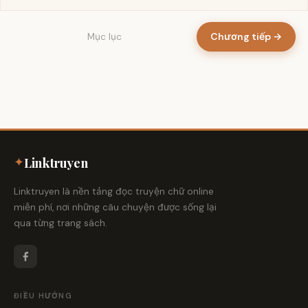
Chương tiếp →
Mục lục
✦
Linktruyen
Linktruyen là nền tảng đọc truyện chữ online
miễn phí, nơi những câu chuyện được sống lại
qua từng trang sách.
ĐIỀU HƯỚNG