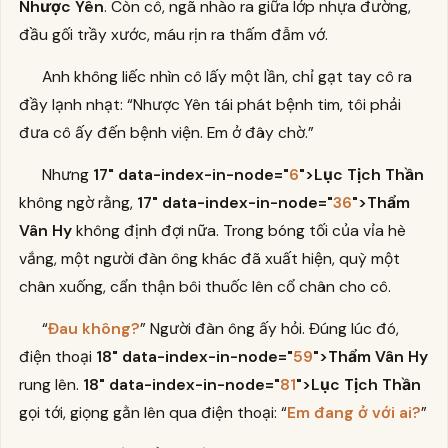
Nhược Yên
. Còn cô, ngã nhào ra giữa lớp nhựa đường,
đầu gối trầy xước, máu rịn ra thấm đẫm vớ.
Anh không liếc nhìn cô lấy một lần, chỉ gạt tay cô ra
đầy lạnh nhạt: “Nhược Yên tái phát bệnh tim, tôi phải
đưa cô ấy đến bệnh viện. Em ở đây chờ.”
Nhưng
17" data-index-in-node="
6
">Lục Tịch Thần
không ngờ rằng,
17" data-index-in-node="
36
">Thẩm
Vân Hy
không định đợi nữa. Trong bóng tối của vỉa hè
vắng, một người đàn ông khác đã xuất hiện, quỳ một
chân xuống, cẩn thận bôi thuốc lên cổ chân cho cô.
“
Đau không?
” Người đàn ông ấy hỏi. Đúng lúc đó,
điện thoại
18" data-index-in-node="
59
">Thẩm Vân Hy
rung lên.
18" data-index-in-node="
81
">Lục Tịch Thần
gọi tới, giọng gằn lên qua điện thoại: “
Em đang ở với ai?
”