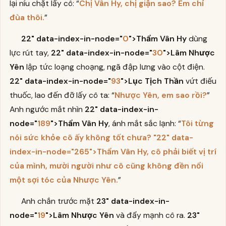
lại níu chặt lấy cô: “
Chị Vân Hy, chị giận sao? Em chỉ
đùa thôi.
”
22" data-index-in-node="
0
">Thẩm Vân Hy
dùng
lực rút tay,
22" data-index-in-node="
30
">Lâm Nhược
Yên
lập tức loạng choạng, ngã đập lưng vào cột điện.
22" data-index-in-node="
93
">Lục Tịch Thần
vứt điếu
thuốc, lao đến đỡ lấy cô ta: “
Nhược Yên, em sao rồi?
”
Anh ngước mắt nhìn
22" data-index-in-
node="
189
">Thẩm Vân Hy
, ánh mắt sắc lạnh: “
Tôi từng
nói sức khỏe cô ấy không tốt chưa?
"22"
data-
index-in-node=
"265"
>Thẩm Vân Hy
, cô phải biết vị trí
của mình, mười người như cô cũng không đền nổi
một sợi tóc của Nhược Yên.
”
Anh chắn trước mặt
23" data-index-in-
node="
19
">Lâm Nhược Yên
và đẩy mạnh cô ra.
23"