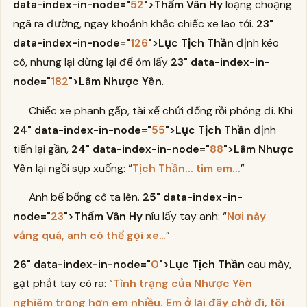
data-index-in-node="
52
">Thẩm Vân Hy
loạng choạng
ngã ra đường, ngay khoảnh khắc chiếc xe lao tới.
23"
data-index-in-node="
126
">Lục Tịch Thần
định kéo
cô, nhưng lại dừng lại để ôm lấy
23" data-index-in-
node="
182
">Lâm Nhược Yên
.
Chiếc xe phanh gấp, tài xế chửi đổng rồi phóng đi. Khi
24" data-index-in-node="
55
">Lục Tịch Thần
định
tiến lại gần,
24" data-index-in-node="
88
">Lâm Nhược
Yên
lại ngồi sụp xuống: “
Tịch Thần... tim em...
”
Anh bế bổng cô ta lên.
25" data-index-in-
node="
23
">Thẩm Vân Hy
níu lấy tay anh: “
Nơi này
vắng quá, anh có thể gọi xe…
”
26" data-index-in-node="
0
">Lục Tịch Thần
cau mày,
gạt phắt tay cô ra: “
Tình trạng của Nhược Yên
nghiêm trọng hơn em nhiều. Em ở lại đây chờ đi, tôi