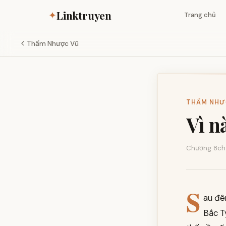
Linktruyen
✦
Trang chủ
Thẩm Nhược Vũ
THẨM NHƯỢ
Vì n
Chương 8
ch
S
au đêm
Bắc Ty