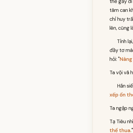
thể gầy đi
tâm can kh
chỉ huy tr
lên, cũng l
Tỉnh lạ
đầy tơ máu
hỏi: "
Nàng 
Ta vội vã hỏ
Hắn siế
xếp ổn th
Ta ngập ng
Tạ Tiêu nhì
thể thua.