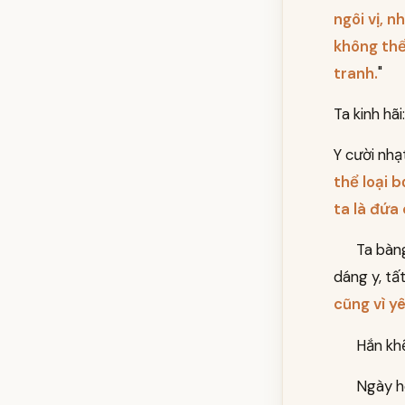
ngôi vị, 
không thể
tranh.
"
Ta kinh hãi:
Y cười nhạ
thể loại 
ta là đứa 
Ta bàn
dáng y, tấ
cũng vì y
Hắn khẽ
Ngày hô