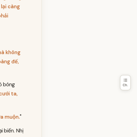
 lại càng
phải
 mà không
oàng đế,
có bóng
Ch.
cưới ta,
ưa muộn.
"
i biến. Nhị