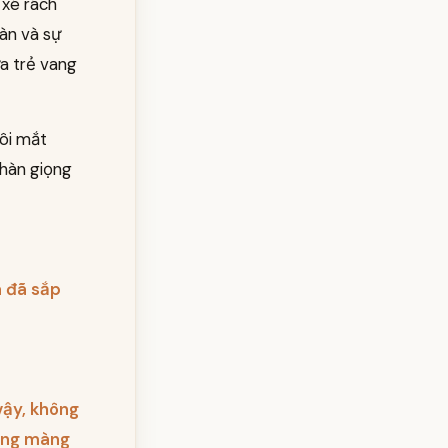
 xé rách
àn và sự
ứa trẻ vang
đôi mắt
khàn giọng
a đã sắp
vậy, không
ông màng