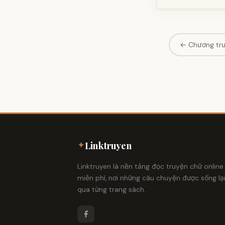
← Chương tr
✦
Linktruyen
Linktruyen là nền tảng đọc truyện chữ online
miễn phí, nơi những câu chuyện được sống lạ
qua từng trang sách.