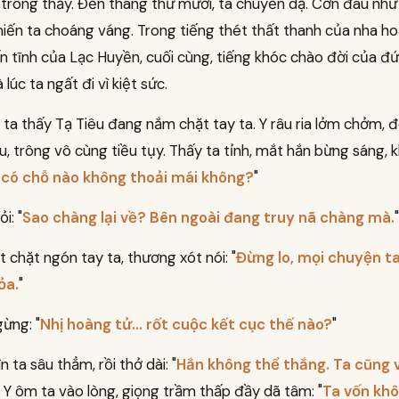
 trông thấy. Đến tháng thứ mười, ta chuyển dạ. Cơn đau như
iến ta choáng váng. Trong tiếng thét thất thanh của nha ho
ấn tĩnh của Lạc Huyền, cuối cùng, tiếng khóc chào đời của đ
à lúc ta ngất đi vì kiệt sức.
i, ta thấy Tạ Tiêu đang nắm chặt tay ta. Y râu ria lởm chởm, 
, trông vô cùng tiều tụy. Thấy ta tỉnh, mắt hắn bừng sáng, 
có chỗ nào không thoải mái không?
"
i: "
Sao chàng lại về? Bên ngoài đang truy nã chàng mà.
"
t chặt ngón tay ta, thương xót nói: "
Đừng lo, mọi chuyện t
ỏa.
"
ừng: "
Nhị hoàng tử... rốt cuộc kết cục thế nào?
"
n ta sâu thẳm, rồi thở dài: "
Hắn không thể thắng. Ta cũng 
" Y ôm ta vào lòng, giọng trầm thấp đầy dã tâm: "
Ta vốn kh