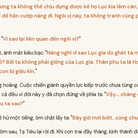
nhưng ta không thể chịu đựng được kẻ họ Lục kia làm càn,
 để hắn cướp nàng đi. Ngôi vị này, ta không tranh cũng 
 "
Vì sao lại liên quan đến ngôi vị?
"
t, ánh mắt kiêu bạc: "
Nàng nghĩ vì sao Lục gia dù ghét ta
bỏ? Bởi ta không phải giống của Lục gia. Thân phụ ta là H
con bị giấu kín.
"
g hoàng. Cuộc chiến giành quyền lực kiếp trước chưa từng 
t cả đều vì đời này y đã chọn đứng về phía ta. "
Vậy... chàng 
êu ta sao?
"
 hừ một tiếng, ôm chặt lấy ta: "
Bây giờ mới biết, cũng ch
m sau, Tạ Tiêu lại rời đi. Khi con trai đầy tháng, kinh thành đạ