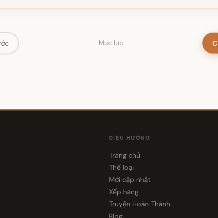
ước
C
Mục lục
ĐIỀU HƯỚNG
Trang chủ
Thể loại
i
Mới cập nhật
Xếp hạng
Truyện Hoàn Thành
Blog