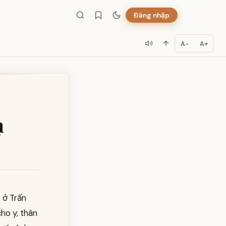
Đăng nhập
A−
A+
ạ
 ở Trấn
cho y, thân