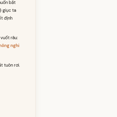
muốn bắt
ệ giục ta
ết định
vuốt râu:
không nghi
t tuôn rơi.