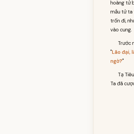
hoàng tử b
mẫu tử ta 
trốn đi, n
vào cung.
Trước 
"
Lão đại, 
ngờ?
"
Tạ Tiêu
Ta đã cượ