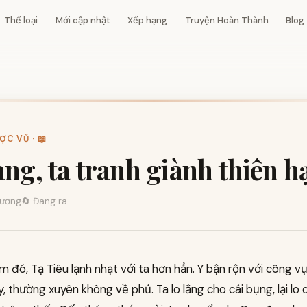
Thể loại
Mới cập nhật
Xếp hạng
Truyện Hoàn Thành
Blog
C VŨ · 📖
àng, ta tranh giành thiên h
ương
🔄 Đang ra
 đó, Tạ Tiêu lạnh nhạt với ta hơn hẳn. Y bận rộn với công vụ
, thường xuyên không về phủ. Ta lo lắng cho cái bụng, lại lo 