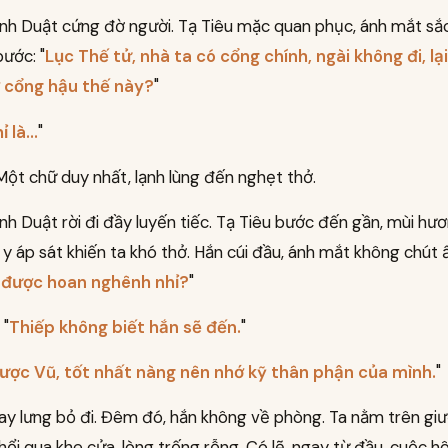
nh Duật cứng đờ người. Tạ Tiêu mặc quan phục, ánh mắt sắ
bước: "
Lục Thế tử, nhà ta có cổng chính, ngài không đi, lại
ở cổng hậu thế này?
"
ỉ là...
"
 Một chữ duy nhất, lạnh lùng đến nghẹt thở.
h Duật rời đi đầy luyến tiếc. Tạ Tiêu bước đến gần, mùi hư
 y áp sát khiến ta khó thở. Hắn cúi đầu, ánh mắt không chút 
 được hoan nghênh nhỉ?
"
 "
Thiếp không biết hắn sẽ đến.
"
ợc Vũ, tốt nhất nàng nên nhớ kỹ thân phận của mình.
"
ay lưng bỏ đi. Đêm đó, hắn không về phòng. Ta nằm trên gi
thổi qua khe cửa, lòng trống rỗng. Có lẽ, ngay từ đầu, cuộc h