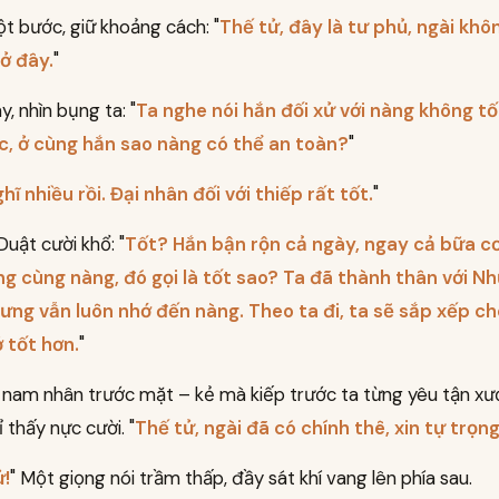
một bước, giữ khoảng cách: "
Thế tử, đây là tư phủ, ngài khô
 ở đây.
"
y, nhìn bụng ta: "
Ta nghe nói hắn đối xử với nàng không tố
c, ở cùng hắn sao nàng có thể an toàn?
"
hĩ nhiều rồi. Đại nhân đối với thiếp rất tốt.
"
uật cười khổ: "
Tốt? Hắn bận rộn cả ngày, ngay cả bữa 
g cùng nàng, đó gọi là tốt sao? Ta đã thành thân với N
ưng vẫn luôn nhớ đến nàng. Theo ta đi, ta sẽ sắp xếp c
 tốt hơn.
"
n nam nhân trước mặt – kẻ mà kiếp trước ta từng yêu tận xư
 thấy nực cười. "
Thế tử, ngài đã có chính thê, xin tự trọng
ử!
" Một giọng nói trầm thấp, đầy sát khí vang lên phía sau.