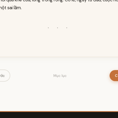
một sai lầm.
· · ·
ước
C
Mục lục