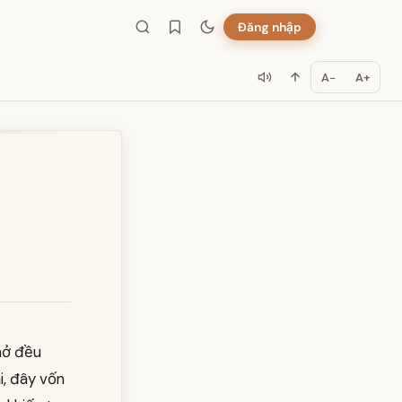
Đăng nhập
A−
A+
thở đều
i, đây vốn