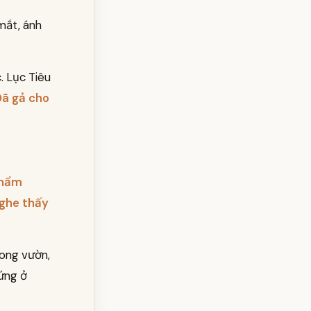
mắt, ánh
c. Lục Tiêu
Đã gả cho
Thẩm
nghe thấy
rong vườn,
ứng ở