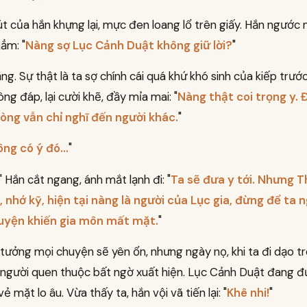
t của hắn khựng lại, mực đen loang lổ trên giấy. Hắn ngước 
hẳm: "
Nàng sợ Lục Cảnh Duật không giữ lời?
"
ặng. Sự thật là ta sợ chính cái quá khứ khó sinh của kiếp trướ
ông đáp, lại cười khẽ, đầy mỉa mai: "
Nàng thật coi trọng y. 
lòng vẫn chỉ nghĩ đến người khác.
"
ng có ý đó...
"
" Hắn cắt ngang, ánh mắt lạnh đi: "
Ta sẽ đưa y tới. Nhưng 
 nhớ kỹ, hiện tại nàng là người của Lục gia, đừng để ta 
uyện khiến gia môn mất mặt.
"
tưởng mọi chuyện sẽ yên ổn, nhưng ngày nọ, khi ta đi dạo t
người quen thuộc bất ngờ xuất hiện. Lục Cảnh Duật đang đ
ẻ mặt lo âu. Vừa thấy ta, hắn vội vã tiến lại: "
Khê nhi!
"