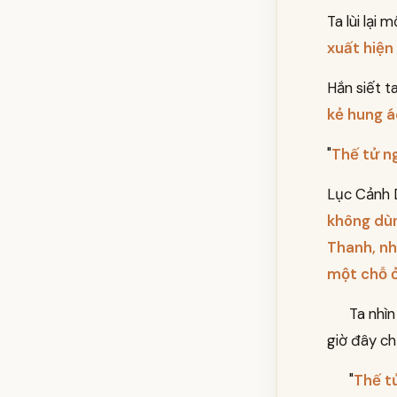
Ta lùi lại 
xuất hiện
Hắn siết ta
kẻ hung á
"
Thế tử ng
Lục Cảnh D
không dùn
Thanh, nh
một chỗ ở
Ta nhì
giờ đây chỉ
"
Thế t