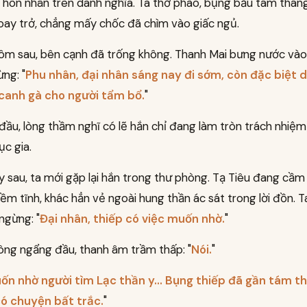
c hôn nhân trên danh nghĩa. Ta thở phào, bụng bầu tám tháng
oay trở, chẳng mấy chốc đã chìm vào giấc ngủ.
ôm sau, bên cạnh đã trống không. Thanh Mai bưng nước vào
ng: "
Phu nhân, đại nhân sáng nay đi sớm, còn đặc biệt 
canh gà cho người tẩm bổ.
"
đầu, lòng thầm nghĩ có lẽ hắn chỉ đang làm tròn trách nhiệm
ục gia.
 sau, ta mới gặp lại hắn trong thư phòng. Tạ Tiêu đang cầm 
ềm tĩnh, khác hẳn vẻ ngoài hung thần ác sát trong lời đồn. 
ngừng: "
Đại nhân, thiếp có việc muốn nhờ.
"
ông ngẩng đầu, thanh âm trầm thấp: "
Nói.
"
ốn nhờ người tìm Lạc thần y... Bụng thiếp đã gần tám t
có chuyện bất trắc.
"