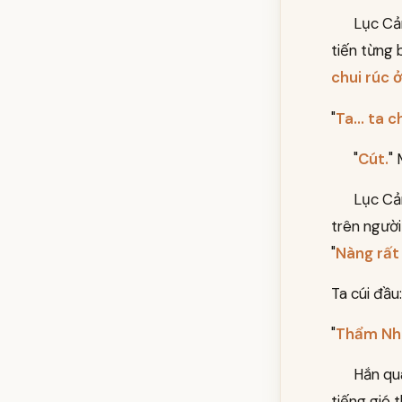
Lục Cả
tiến từng 
chui rúc 
"
Ta... ta ch
"
Cút.
"
Lục Cản
trên người
"
Nàng rất
Ta cúi đầu:
"
Thẩm Như
Hắn qu
tiếng gió 