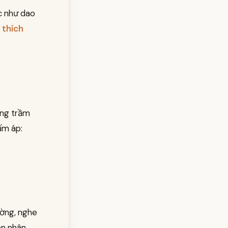
c như dao
 thích
ơng trầm
ấm áp:
ường, nghe
ôn nhân