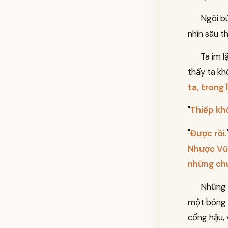
Ngòi bú
nhìn sâu t
Ta im l
thấy ta kh
ta, trong 
"
Thiếp khô
"
Được rồi.
Nhược Vũ,
những ch
Những 
một bóng 
cổng hậu, v