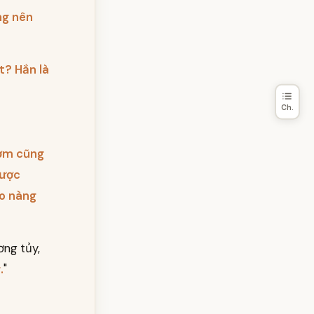
ng nên
t? Hắn là
Ch.
cơm cũng
hược
ho nàng
ơng tủy,
.
"