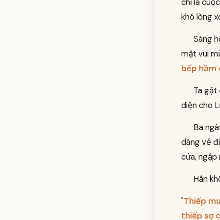
chỉ là cuộ
khó lòng x
Sáng h
mặt vui mừ
bếp hầm 
Ta gật 
diện cho L
Ba ngày
dáng vẻ đi
cửa, ngập 
Hắn kh
"
Thiếp mu
thiếp sợ 