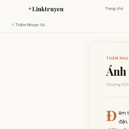
Linktruyen
✦
Trang chủ
Thẩm Nhược Vũ
THẨM NHƯỢ
Ánh 
Chương 5
ch
Đ
êm t
đặn,