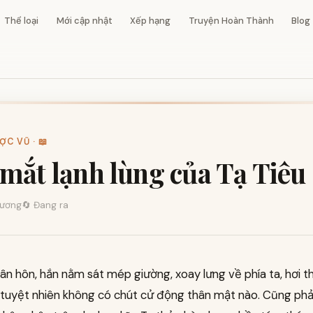
Thể loại
Mới cập nhật
Xếp hạng
Truyện Hoàn Thành
Blog
C VŨ · 📖
mắt lạnh lùng của Tạ Tiêu
ương
🔄 Đang ra
ân hôn, hắn nằm sát mép giường, xoay lưng về phía ta, hơi 
 tuyệt nhiên không có chút cử động thân mật nào. Cũng phả