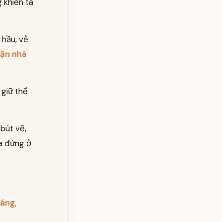
 khiến ta
 hầu, vẻ
dặn nhà
 giữ thể
bút vẽ,
Ta đứng ở
háng,