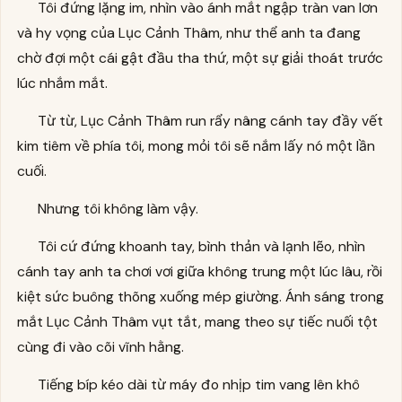
Tôi đứng lặng im, nhìn vào ánh mắt ngập tràn van lơn
và hy vọng của Lục Cảnh Thâm, như thể anh ta đang
chờ đợi một cái gật đầu tha thứ, một sự giải thoát trước
lúc nhắm mắt.
Từ từ, Lục Cảnh Thâm run rẩy nâng cánh tay đầy vết
kim tiêm về phía tôi, mong mỏi tôi sẽ nắm lấy nó một lần
cuối.
Nhưng tôi không làm vậy.
Tôi cứ đứng khoanh tay, bình thản và lạnh lẽo, nhìn
cánh tay anh ta chơi vơi giữa không trung một lúc lâu, rồi
kiệt sức buông thõng xuống mép giường. Ánh sáng trong
mắt Lục Cảnh Thâm vụt tắt, mang theo sự tiếc nuối tột
cùng đi vào cõi vĩnh hằng.
Tiếng bíp kéo dài từ máy đo nhịp tim vang lên khô