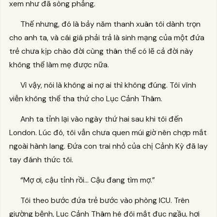
xem như đã sòng phẳng.
Thế nhưng, đó là bảy năm thanh xuân tôi dành trọn
cho anh ta, và cái giá phải trả là sinh mạng của một đứa
trẻ chưa kịp chào đời cùng thân thể có lẽ cả đời này
không thể làm mẹ được nữa.
Vì vậy, nói là không ai nợ ai thì không đúng. Tôi vĩnh
viễn không thể tha thứ cho Lục Cảnh Thâm.
Anh ta tỉnh lại vào ngày thứ hai sau khi tôi đến
London. Lúc đó, tôi vẫn chưa quen múi giờ nên chợp mắt
ngoài hành lang. Đứa con trai nhỏ của chị Cảnh Kỳ đã lay
tay đánh thức tôi.
“Mợ ơi, cậu tỉnh rồi... Cậu đang tìm mợ.”
Tôi theo bước đứa trẻ bước vào phòng ICU. Trên
giường bệnh, Lục Cảnh Thâm hé đôi mắt đục ngầu, hơi