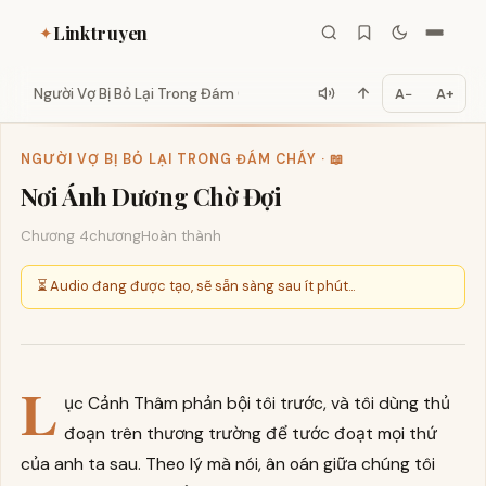
Linktruyen
✦
Người Vợ Bị Bỏ Lại Trong Đám C...
A−
A+
NGƯỜI VỢ BỊ BỎ LẠI TRONG ĐÁM CHÁY · 📖
Nơi Ánh Dương Chờ Đợi
Chương 4
chương
Hoàn thành
⏳ Audio đang được tạo, sẽ sẵn sàng sau ít phút...
L
ục Cảnh Thâm phản bội tôi trước, và tôi dùng thủ
đoạn trên thương trường để tước đoạt mọi thứ
của anh ta sau. Theo lý mà nói, ân oán giữa chúng tôi