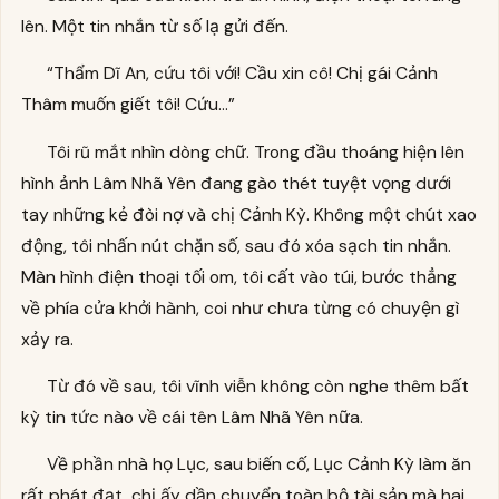
lên. Một tin nhắn từ số lạ gửi đến.
“Thẩm Dĩ An, cứu tôi với! Cầu xin cô! Chị gái Cảnh
Thâm muốn giết tôi! Cứu...”
Tôi rũ mắt nhìn dòng chữ. Trong đầu thoáng hiện lên
hình ảnh Lâm Nhã Yên đang gào thét tuyệt vọng dưới
tay những kẻ đòi nợ và chị Cảnh Kỳ. Không một chút xao
động, tôi nhấn nút chặn số, sau đó xóa sạch tin nhắn.
Màn hình điện thoại tối om, tôi cất vào túi, bước thẳng
về phía cửa khởi hành, coi như chưa từng có chuyện gì
xảy ra.
Từ đó về sau, tôi vĩnh viễn không còn nghe thêm bất
kỳ tin tức nào về cái tên Lâm Nhã Yên nữa.
Về phần nhà họ Lục, sau biến cố, Lục Cảnh Kỳ làm ăn
rất phát đạt, chị ấy dần chuyển toàn bộ tài sản mà hai