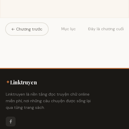
← Chương trước
Mục lục
Đây là chương cuối
✦
Linktruyen
Linktruyen là nền tảng đọc truyện chữ online
miễn phí, nơi những câu chuyện được sống lại
qua từng trang sách.