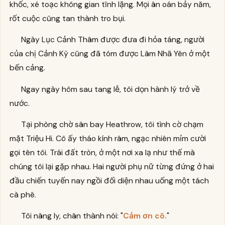
khốc, xé toạc không gian tĩnh lặng. Mọi ân oán bảy năm,
rốt cuộc cũng tan thành tro bụi.
Ngày Lục Cảnh Thâm được đưa đi hỏa táng, người
của chị Cảnh Kỳ cũng đã tóm được Lâm Nhã Yên ở một
bến cảng.
Ngay ngày hôm sau tang lễ, tôi dọn hành lý trở về
nước.
Tại phòng chờ sân bay Heathrow, tôi tình cờ chạm
mặt Triệu Hi. Cô ấy tháo kính râm, ngạc nhiên mỉm cười
gọi tên tôi. Trái đất tròn, ở một nơi xa lạ như thế mà
chúng tôi lại gặp nhau. Hai người phụ nữ từng đứng ở hai
đầu chiến tuyến nay ngồi đối diện nhau uống một tách
cà phê.
Tôi nâng ly, chân thành nói: "
Cảm ơn cô.
"