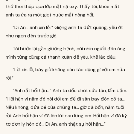
thở thoi thóp qua lớp mặt nạ oxy. Thấy tôi, khóe mắt
anh ta ứa ra một giọt nước mắt nóng hổi.
“Dĩ An... anh xin lỗi.” Giọng anh ta đứt quãng, yếu ớt
như ngọn đèn trước gió.
Tôi bước lại gần giường bệnh, cúi nhìn người đàn ông
mình từng dùng cả thanh xuân để yêu, khẽ lắc đầu.
“Lời xin lỗi, bây giờ không còn tác dụng gì với em nữa
rồi.”
“Anh rất hối hận...” Anh ta dốc chút sức tàn, lẩm bẩm.
“Hối hận vì năm đó nói dối em để đi sân bay đón cô ta...
Nếu không, đứa bé của chúng ta... giờ đã bốn, năm tuổi
rồi. Anh hối hận vì đã lén lút sau lưng em. Hối hận vì đã ký
tờ đơn ly hôn đó... Dĩ An, anh thật sự hối hận...”