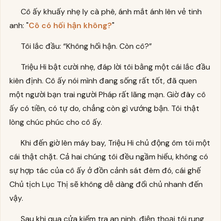
Cô ấy khuấy nhẹ ly cà phê, ánh mắt ánh lên vẻ tinh
anh: "
Cô có hối hận không?
"
Tôi lắc đầu: “Không hối hận. Còn cô?”
Triệu Hi bật cười nhẹ, đáp lời tôi bằng một cái lắc đầu
kiên định. Cô ấy nói mình đang sống rất tốt, đã quen
một người bạn trai người Pháp rất lãng mạn. Giờ đây cô
ấy có tiền, có tự do, chẳng còn gì vướng bận. Tôi thật
lòng chúc phúc cho cô ấy.
Khi đến giờ lên máy bay, Triệu Hi chủ động ôm tôi một
cái thật chặt. Cả hai chúng tôi đều ngầm hiểu, không có
sự hợp tác của cô ấy ở đồn cảnh sát đêm đó, cái ghế
Chủ tịch Lục Thị sẽ không dễ dàng đổi chủ nhanh đến
vậy.
Sau khi qua cửa kiểm tra an ninh, điện thoại tôi rung